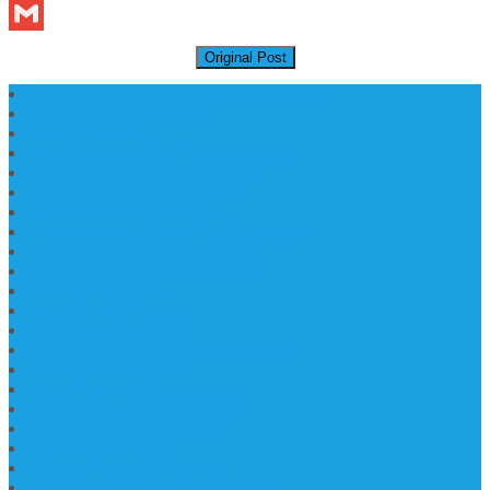
Messenger
Gmail
Original Post
Daftar Harga Lantai Marmer Per Meter
Lantai Marmer Import
Lantai Marmer
Lantai Mamer Kawi Tulungagung
Marmer Lantai Tulungagung
Jual Marmer Harga Murah
Jual Lantai Batu Marmer
Marble Lantai | Harga Marble Lantai
Contoh Lantai Granit Mewah
Lantai Marmer Tulungagung
Lantai Granit Slab
Lantai Motif Marmer
Lantai Motif Mewah
Lantai Motif Marmer Tulungagung
Motif Lantai Marmer
Jenis Marmer Tulungagung
Meja Marmer Tulungagung
Asbak Marmer Modifikasi
Wastafel Marmer
Desain Wastafel Marmer
Kerajinan Marmer Tulungagung