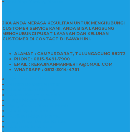
Jual Meja Meeting Marmer
CONTACT INFO
JIKA ANDA MERASA KESULITAN UNTUK MENGHUBUNGI
CUSTOMER SERVICE KAMI, ANDA BISA LANGSUNG
MENGHUBUNGI PUSAT LAYANAN DAN KELUHAN
CUSTOMER DI CONTACT DI BAWAH INI.
ALAMAT : CAMPURDARAT, TULUNGAGUNG 66272
PHONE : 0815-5491-7900
EMAIL : KERAJINANMARMERTA@GMAIL.COM
WHATSAPP : 0812-3014-4751
Kijing Makam Marmer
Makam Bokoran Marmer
Model Makam Marmer
Makam Kristen Minimalis
Harga Makam Marmer
Kijing Makam Marmer Murah
Model Kijing Marmer
Kerajinan Makam Marmer
Harga Nisan Granite Berfoto
Makam Batu Marmer