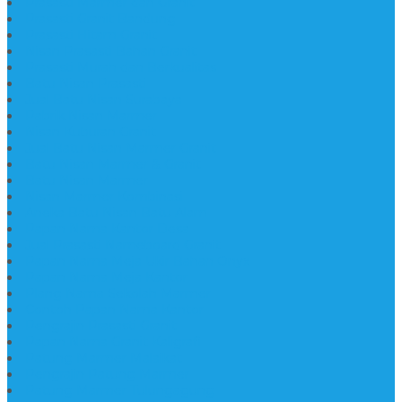
Prasasti Marmer dan Granit
Prasasti Granit Bandung
Prasasti Hitam Granit
Nisan Prasasti Bahan Granit
Prasasti Murah dan Berkualitas
Batu Nisan Prasasti
Jual Batu Nisan Surabaya
Pabrik Nisan Marmer
Nisan Kuburan Granit
Jual Batu Nisan Marmer Granit
Batu Nisan Marmer & Granit
Batu Nisan Marmer
Nisan Marmer Kombinasi
Aneka Batu Nisan Batu Alam
Papan Nama Kantor Desa
Jual Prasasti Nameboard Granit
Papan Nama Meja Ukir Bahan Onyx
Papan Nama Meja Kantor
Plang Nama Sekolah Marmer
Contoh Papan Nama Kantor
Pengrajin Prasasti Granit
Papan Nama Granit Kaligrafi
Patung Marmer Malaikat
Pengrajin Patung Marmer
Patung Marmer Tulungagung