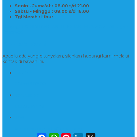
Senin - Juma'at : 08.00 s/d 21.00
Sabtu - Minggu : 08.00 s/d 16.00
Tgl Merah : Libur
Copyright © BINTANG ANTIK SEJAHTERA 2022 - All Rights
Reserved
Kontak Kami
Apabila ada yang ditanyakan, silahkan hubungi kami melalui
kontak di bawah ini.
Hotline
081554917900
Whatsapp
081230144751
Email
kerajinanmarmerta@gmail.com
Facebook
WhatsApp
Pinterest
LinkedIn
X