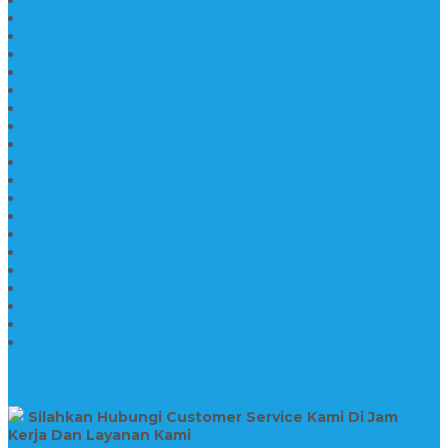
Jual Kijing Makam Keramik
Harga Makam Model Kristiani
Kijing Makam Sederhana
Makam Marmer Kristen
Makam Kristen Salib
Kijing Makam Granit
Makam Kristen Perjamuan
Makam Marmer Perjamuan
Makam Marmer
Makam Marmer
Model Makam Kristen Terbaru
Makam Kristen Minimalis
Makam Konstruksi Besi
Model Makam Kristen Terbaru
Model Makam Granit
Batu Nisan Kuburan Islam
Batu Nisan Marmer
Nisan Granit
Batu Nisan Granit Custom
Harga Nisan Batu Marmer
SUPPORT
Silahkan Hubungi Customer Service Kami Di Jam
Kerja Dan Layanan Kami