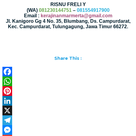
RISNU FRELI Y
(WA)
081230144751
–
081554917900
Email :
kerajinanmarmerta@gmail.com
Jl. Kanigoro Gg 4 No. 35, Blumbang, Ds. Campurdarat,
Kec. Campurdarat, Tulungagung, Jawa Timur 66272.
Share This :
Facebook
WhatsApp
Pinterest
LinkedIn
X
Telegram