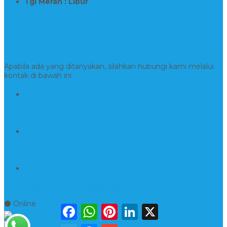
Tgl Merah : Libur
Copyright © BINTANG ANTIK SEJAHTERA 2022 - All Rights
Reserved
Kontak Kami
Apabila ada yang ditanyakan, silahkan hubungi kami melalui
kontak di bawah ini.
Hotline
081554917900
Whatsapp
081230144751
Email
kerajinanmarmerta@gmail.com
⚫ Online
Facebook
WhatsApp
Pinterest
LinkedIn
X