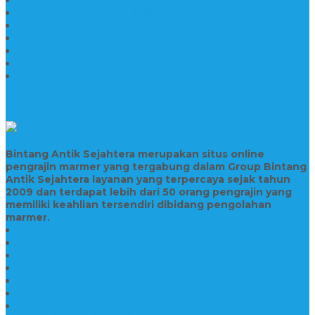
Wastafel Fosil Marmer Tulungagung
Prasasti Granit
Jasa Pembuatan Prasasti Peresmian Granit
Prasasti Peresmian Bahan Batu Granit
Prasasti Peresmian Marmer
Prasasti Bahan Marmer
TENTANG KAMI
Bintang Antik Sejahtera merupakan situs online
pengrajin marmer yang tergabung dalam Group Bintang
Antik Sejahtera layanan yang terpercaya sejak tahun
2009 dan terdapat lebih dari 50 orang pengrajin yang
memiliki keahlian tersendiri dibidang pengolahan
marmer.
Prasasti Bahan Marmer Murah
Jasa Pembuatan Prasasti
Prasasti PNPM
Prasasti Bahan Marmer Bromo
Prasasti Marmer dan Granit
Prasasti Granit Bandung
Prasasti Hitam Granit