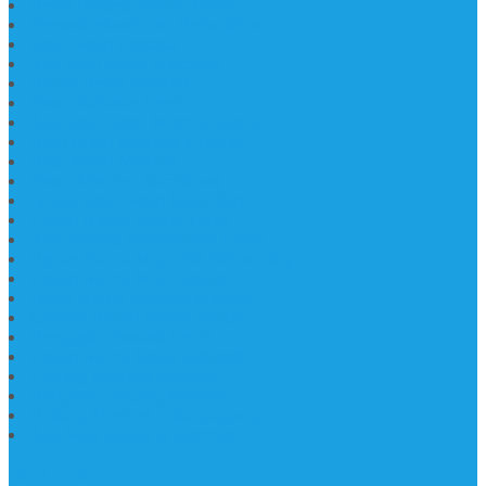
Nisan Prasasti Bahan Granit
Prasasti Murah dan Berkualitas
Batu Nisan Prasasti
Jual Batu Nisan Surabaya
Pabrik Nisan Marmer
Nisan Kuburan Granit
Jual Batu Nisan Marmer Granit
Batu Nisan Marmer & Granit
Batu Nisan Marmer
Nisan Marmer Kombinasi
Aneka Batu Nisan Batu Alam
Papan Nama Kantor Desa
Jual Prasasti Nameboard Granit
Papan Nama Meja Ukir Bahan Onyx
Papan Nama Meja Kantor
Plang Nama Sekolah Marmer
Contoh Papan Nama Kantor
Pengrajin Prasasti Granit
Papan Nama Granit Kaligrafi
Patung Marmer Malaikat
Pengrajin Patung Marmer
Patung Marmer Tulungagung
Jual Meja Meeting Marmer
CONTACT INFO