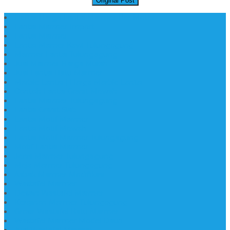
Original Post
Daftar Harga Lantai Marmer Per Meter
Lantai Marmer Import
Lantai Marmer
Lantai Mamer Kawi Tulungagung
Marmer Lantai Tulungagung
Jual Marmer Harga Murah
Jual Lantai Batu Marmer
Marble Lantai | Harga Marble Lantai
Contoh Lantai Granit Mewah
Lantai Marmer Tulungagung
Lantai Granit Slab
Lantai Motif Marmer
Lantai Motif Mewah
Lantai Motif Marmer Tulungagung
Motif Lantai Marmer
Jenis Marmer Tulungagung
Meja Marmer Tulungagung
Asbak Marmer Modifikasi
Wastafel Marmer
Desain Wastafel Marmer
Kerajinan Marmer Tulungagung
Grosir Wastafel Batu Marmer
Wastafel Marmer Model Daun
Jual Wastafel Marmer