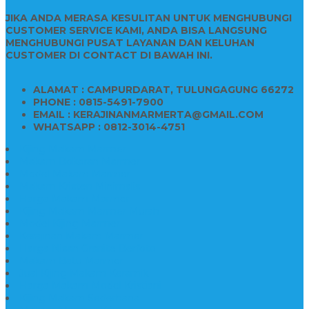
JIKA ANDA MERASA KESULITAN UNTUK MENGHUBUNGI
CUSTOMER SERVICE KAMI, ANDA BISA LANGSUNG
MENGHUBUNGI PUSAT LAYANAN DAN KELUHAN
CUSTOMER DI CONTACT DI BAWAH INI.
ALAMAT : CAMPURDARAT, TULUNGAGUNG 66272
PHONE : 0815-5491-7900
EMAIL : KERAJINANMARMERTA@GMAIL.COM
WHATSAPP : 0812-3014-4751
Kijing Makam Marmer
Makam Bokoran Marmer
Model Makam Marmer
Makam Kristen Minimalis
Harga Makam Marmer
Kijing Makam Marmer Murah
Model Kijing Marmer
Kerajinan Makam Marmer
Harga Nisan Granite Berfoto
Makam Batu Marmer
Jual Kijing Makam Keramik
Harga Makam Model Kristiani
Kijing Makam Sederhana