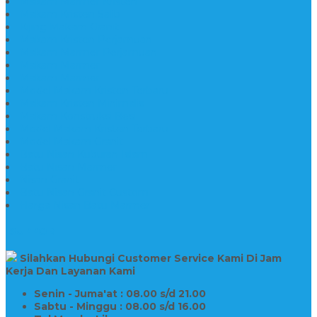
Makam Marmer Kristen
Makam Kristen Salib
Kijing Makam Granit
Makam Kristen Perjamuan
Makam Marmer Perjamuan
Makam Marmer
Makam Marmer
Model Makam Kristen Terbaru
Makam Kristen Minimalis
Makam Konstruksi Besi
Model Makam Kristen Terbaru
Model Makam Granit
Batu Nisan Kuburan Islam
Batu Nisan Marmer
Nisan Granit
Batu Nisan Granit Custom
Harga Nisan Batu Marmer
SUPPORT
Silahkan Hubungi Customer Service Kami Di Jam
Kerja Dan Layanan Kami
Senin - Juma'at : 08.00 s/d 21.00
Sabtu - Minggu : 08.00 s/d 16.00