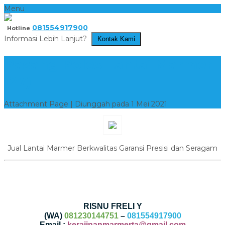
Menu
081554917900
Hotline
Informasi Lebih Lanjut?
Kontak Kami
Pasang Poles Lantai Marmer
(27)
Attachment Page | Diunggah pada 1 Mei 2021
Jual Lantai Marmer Berkwalitas Garansi Presisi dan Seragam
RISNU FRELI Y
(WA)
081230144751
–
081554917900
Email :
kerajinanmarmerta@gmail.com