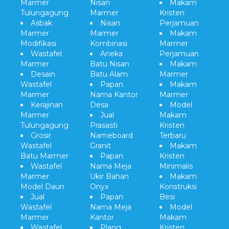
Marmer
Nisan
Makam
Tulungagung
Marmer
Kristen
Asbak
Nisan
Perjamuan
Marmer
Marmer
Makam
Modifikasi
Kombinasi
Marmer
Wastafel
Aneka
Perjamuan
Marmer
Batu Nisan
Makam
Desain
Batu Alam
Marmer
Wastafel
Papan
Makam
Marmer
Nama Kantor
Marmer
Kerajinan
Desa
Model
Marmer
Jual
Makam
Tulungagung
Prasasti
Kristen
Grosir
Nameboard
Terbaru
Wastafel
Granit
Makam
Batu Marmer
Papan
Kristen
Wastafel
Nama Meja
Minimalis
Marmer
Ukir Bahan
Makam
Model Daun
Onyx
Konstruksi
Jual
Papan
Besi
Wastafel
Nama Meja
Model
Marmer
Kantor
Makam
Wastafel
Plang
Kristen