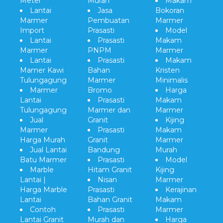
Meter
Murah
Makam
Lantai
Jasa
Bokoran
Marmer
Pembuatan
Marmer
Import
Prasasti
Model
Lantai
Prasasti
Makam
Marmer
PNPM
Marmer
Lantai
Prasasti
Makam
Mamer Kawi
Bahan
Kristen
Tulungagung
Marmer
Minimalis
Marmer
Bromo
Harga
Lantai
Prasasti
Makam
Tulungagung
Marmer dan
Marmer
Jual
Granit
Kijing
Marmer
Prasasti
Makam
Harga Murah
Granit
Marmer
Jual Lantai
Bandung
Murah
Batu Marmer
Prasasti
Model
Marble
Hitam Granit
Kijing
Lantai |
Nisan
Marmer
Harga Marble
Prasasti
Kerajinan
Lantai
Bahan Granit
Makam
Contoh
Prasasti
Marmer
Lantai Granit
Murah dan
Harga