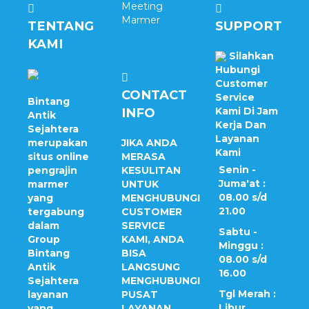
Meeting
Marmer
TENTANG
SUPPORT
KAMI
Silahkan
Hubungi
Customer
CONTACT
Service
Bintang
INFO
Kami Di Jam
Antik
Kerja Dan
Sejahtera
Layanan
merupakan
JIKA ANDA
Kami
situs online
MERASA
Senin -
pengrajin
KESULITAN
Juma'at :
marmer
UNTUK
08.00 s/d
yang
MENGHUBUNGI
21.00
tergabung
CUSTOMER
dalam
SERVICE
Sabtu -
Group
KAMI, ANDA
Minggu :
Bintang
BISA
08.00 s/d
Antik
LANGSUNG
16.00
Sejahtera
MENGHUBUNGI
Tgl Merah :
layanan
PUSAT
Libur
yang
LAYANAN