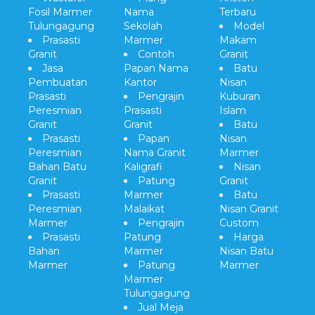
Fosil Marmer
Nama
Terbaru
Tulungagung
Sekolah
Model
Prasasti
Marmer
Makam
Granit
Contoh
Granit
Jasa
Papan Nama
Batu
Pembuatan
Kantor
Nisan
Prasasti
Pengrajin
Kuburan
Peresmian
Prasasti
Islam
Granit
Granit
Batu
Prasasti
Papan
Nisan
Peresmian
Nama Granit
Marmer
Bahan Batu
Kaligrafi
Nisan
Granit
Patung
Granit
Prasasti
Marmer
Batu
Peresmian
Malaikat
Nisan Granit
Marmer
Pengrajin
Custom
Prasasti
Patung
Harga
Bahan
Marmer
Nisan Batu
Marmer
Patung
Marmer
Marmer
Tulungagung
Jual Meja