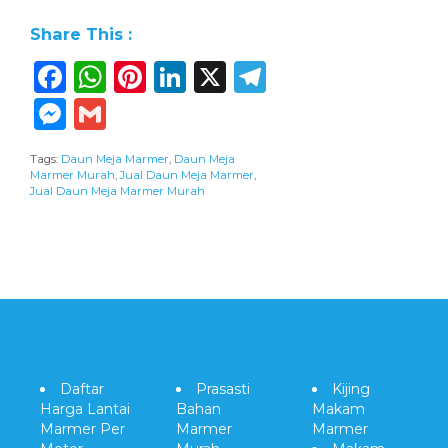
Share This :
Facebook
WhatsApp
Pinterest
LinkedIn
X
Telegram
Messenger
Gmail
Tags:
Daun Meja Marmer
,
Daun Meja
Marmer Murah
,
Jual Daun Meja Marmer
,
Jual Daun Meja Marmer Murah
Daftar
Prasasti
Kijing
Harga Lantai
Bahan
Makam
Marmer Per
Marmer
Marmer