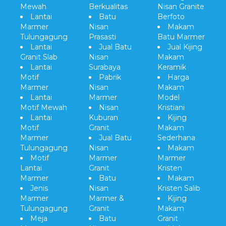
Mewah
Berkualitas
Nisan Granite
Lantai
Batu
Berfoto
Marmer
Nisan
Makam
Tulungagung
Prasasti
Batu Marmer
Lantai
Jual Batu
Jual Kijing
Granit Slab
Nisan
Makam
Lantai
Surabaya
Keramik
Motif
Pabrik
Harga
Marmer
Nisan
Makam
Lantai
Marmer
Model
Motif Mewah
Nisan
Kristiani
Lantai
Kuburan
Kijing
Motif
Granit
Makam
Marmer
Jual Batu
Sederhana
Tulungagung
Nisan
Makam
Motif
Marmer
Marmer
Lantai
Granit
Kristen
Marmer
Batu
Makam
Jenis
Nisan
Kristen Salib
Marmer
Marmer &
Kijing
Tulungagung
Granit
Makam
Meja
Batu
Granit