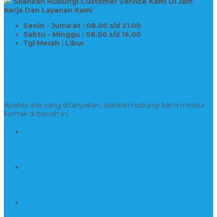
Silahkan Hubungi Customer Service Kami Di Jam
Kerja Dan Layanan Kami
Senin - Juma'at : 08.00 s/d 21.00
Sabtu - Minggu : 08.00 s/d 16.00
Tgl Merah : Libur
Copyright © BINTANG ANTIK SEJAHTERA 2022 - All Rights
Reserved
Kontak Kami
Apabila ada yang ditanyakan, silahkan hubungi kami melalui
kontak di bawah ini.
Hotline
081554917900
Whatsapp
081230144751
Email