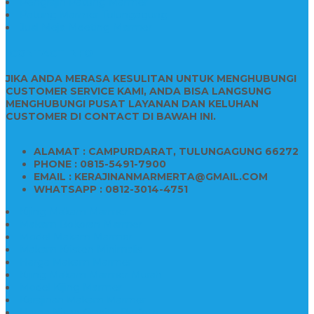
Pengrajin Patung Marmer
Patung Marmer Tulungagung
Jual Meja Meeting Marmer
CONTACT INFO
JIKA ANDA MERASA KESULITAN UNTUK MENGHUBUNGI
CUSTOMER SERVICE KAMI, ANDA BISA LANGSUNG
MENGHUBUNGI PUSAT LAYANAN DAN KELUHAN
CUSTOMER DI CONTACT DI BAWAH INI.
ALAMAT : CAMPURDARAT, TULUNGAGUNG 66272
PHONE : 0815-5491-7900
EMAIL : KERAJINANMARMERTA@GMAIL.COM
WHATSAPP : 0812-3014-4751
Kijing Makam Marmer
Makam Bokoran Marmer
Model Makam Marmer
Makam Kristen Minimalis
Harga Makam Marmer
Kijing Makam Marmer Murah
Model Kijing Marmer
Kerajinan Makam Marmer
Harga Nisan Granite Berfoto