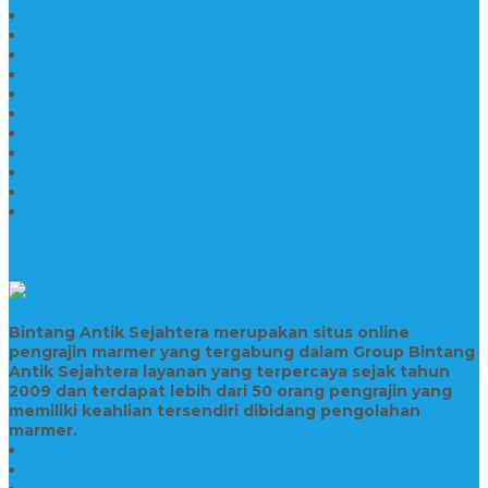
Desain Wastafel Marmer
Kerajinan Marmer Tulungagung
Grosir Wastafel Batu Marmer
Wastafel Marmer Model Daun
Jual Wastafel Marmer
Wastafel Fosil Marmer Tulungagung
Prasasti Granit
Jasa Pembuatan Prasasti Peresmian Granit
Prasasti Peresmian Bahan Batu Granit
Prasasti Peresmian Marmer
Prasasti Bahan Marmer
TENTANG KAMI
Bintang Antik Sejahtera merupakan situs online
pengrajin marmer yang tergabung dalam Group Bintang
Antik Sejahtera layanan yang terpercaya sejak tahun
2009 dan terdapat lebih dari 50 orang pengrajin yang
memiliki keahlian tersendiri dibidang pengolahan
marmer.
Prasasti Bahan Marmer Murah
Jasa Pembuatan Prasasti