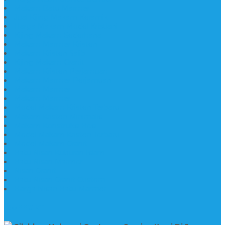
Makam Batu Marmer
Jual Kijing Makam Keramik
Harga Makam Model Kristiani
Kijing Makam Sederhana
Makam Marmer Kristen
Makam Kristen Salib
Kijing Makam Granit
Makam Kristen Perjamuan
Makam Marmer Perjamuan
Makam Marmer
Makam Marmer
Model Makam Kristen Terbaru
Makam Kristen Minimalis
Makam Konstruksi Besi
Model Makam Kristen Terbaru
Model Makam Granit
Batu Nisan Kuburan Islam
Batu Nisan Marmer
Nisan Granit
Batu Nisan Granit Custom
Harga Nisan Batu Marmer
SUPPORT