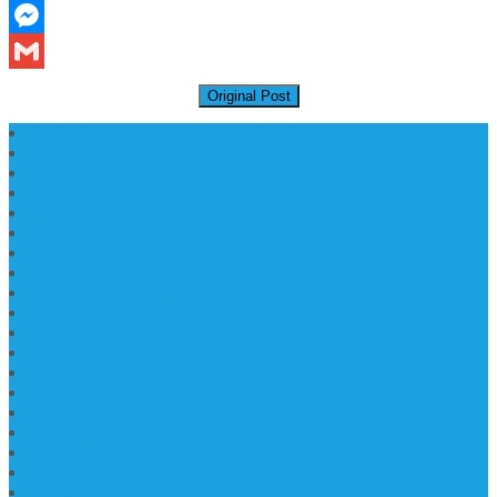
Telegram
Messenger
Gmail
Original Post
Daftar Harga Lantai Marmer Per Meter
Lantai Marmer Import
Lantai Marmer
Lantai Mamer Kawi Tulungagung
Marmer Lantai Tulungagung
Jual Marmer Harga Murah
Jual Lantai Batu Marmer
Marble Lantai | Harga Marble Lantai
Contoh Lantai Granit Mewah
Lantai Marmer Tulungagung
Lantai Granit Slab
Lantai Motif Marmer
Lantai Motif Mewah
Lantai Motif Marmer Tulungagung
Motif Lantai Marmer
Jenis Marmer Tulungagung
Meja Marmer Tulungagung
Asbak Marmer Modifikasi
Wastafel Marmer