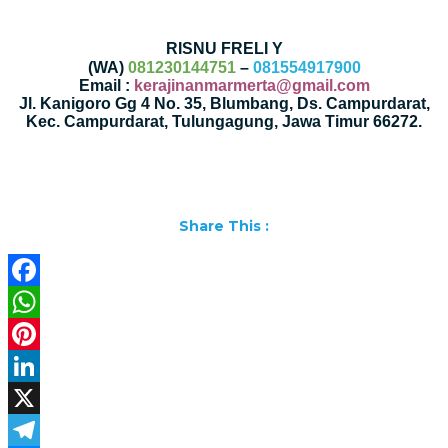
RISNU FRELI Y
(WA)
081230144751
–
081554917900
Email :
kerajinanmarmerta@gmail.com
Jl. Kanigoro Gg 4 No. 35, Blumbang, Ds. Campurdarat,
Kec. Campurdarat, Tulungagung, Jawa Timur 66272.
Share This :
Facebook
WhatsApp
Pinterest
LinkedIn
X