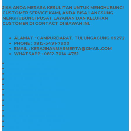
JIKA ANDA MERASA KESULITAN UNTUK MENGHUBUNGI
CUSTOMER SERVICE KAMI, ANDA BISA LANGSUNG
MENGHUBUNGI PUSAT LAYANAN DAN KELUHAN
CUSTOMER DI CONTACT DI BAWAH INI.
ALAMAT : CAMPURDARAT, TULUNGAGUNG 66272
PHONE : 0815-5491-7900
EMAIL : KERAJINANMARMERTA@GMAIL.COM
WHATSAPP : 0812-3014-4751
Kijing Makam Marmer
Makam Bokoran Marmer
Model Makam Marmer
Makam Kristen Minimalis
Harga Makam Marmer
Kijing Makam Marmer Murah
Model Kijing Marmer
Kerajinan Makam Marmer
Harga Nisan Granite Berfoto
Makam Batu Marmer
Jual Kijing Makam Keramik
Harga Makam Model Kristiani
Kijing Makam Sederhana