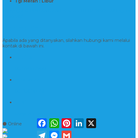
Tgl Merah : Libur
Copyright © BINTANG ANTIK SEJAHTERA 2022 - All Rights
Reserved
Kontak Kami
Apabila ada yang ditanyakan, silahkan hubungi kami melalui
kontak di bawah ini.
Hotline
081554917900
Whatsapp
081230144751
Email
kerajinanmarmerta@gmail.com
Facebook
WhatsApp
Pinterest
LinkedIn
X
⚫ Online
Telegram
Messenger
Gmail