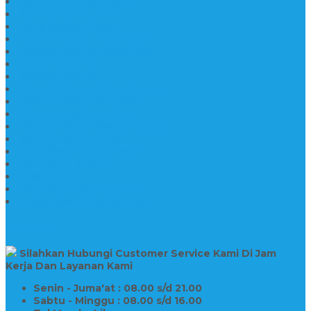
Makam Marmer Kristen
Makam Kristen Salib
Kijing Makam Granit
Makam Kristen Perjamuan
Makam Marmer Perjamuan
Makam Marmer
Makam Marmer
Model Makam Kristen Terbaru
Makam Kristen Minimalis
Makam Konstruksi Besi
Model Makam Kristen Terbaru
Model Makam Granit
Batu Nisan Kuburan Islam
Batu Nisan Marmer
Nisan Granit
Batu Nisan Granit Custom
Harga Nisan Batu Marmer
SUPPORT
Silahkan Hubungi Customer Service Kami Di Jam
Kerja Dan Layanan Kami
Senin - Juma'at : 08.00 s/d 21.00
Sabtu - Minggu : 08.00 s/d 16.00