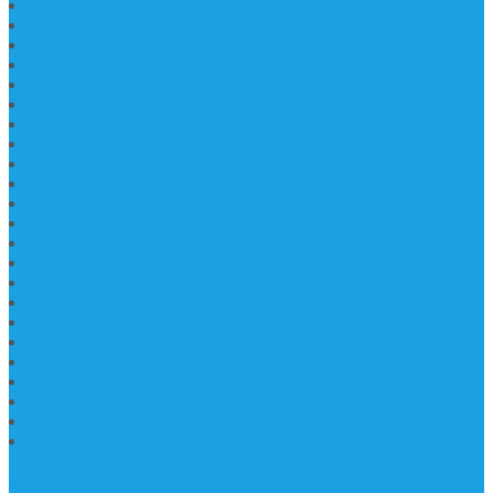
Nisan Prasasti Bahan Granit
Prasasti Murah dan Berkualitas
Batu Nisan Prasasti
Jual Batu Nisan Surabaya
Pabrik Nisan Marmer
Nisan Kuburan Granit
Jual Batu Nisan Marmer Granit
Batu Nisan Marmer & Granit
Batu Nisan Marmer
Nisan Marmer Kombinasi
Aneka Batu Nisan Batu Alam
Papan Nama Kantor Desa
Jual Prasasti Nameboard Granit
Papan Nama Meja Ukir Bahan Onyx
Papan Nama Meja Kantor
Plang Nama Sekolah Marmer
Contoh Papan Nama Kantor
Pengrajin Prasasti Granit
Papan Nama Granit Kaligrafi
Patung Marmer Malaikat
Pengrajin Patung Marmer
Patung Marmer Tulungagung
Jual Meja Meeting Marmer
CONTACT INFO