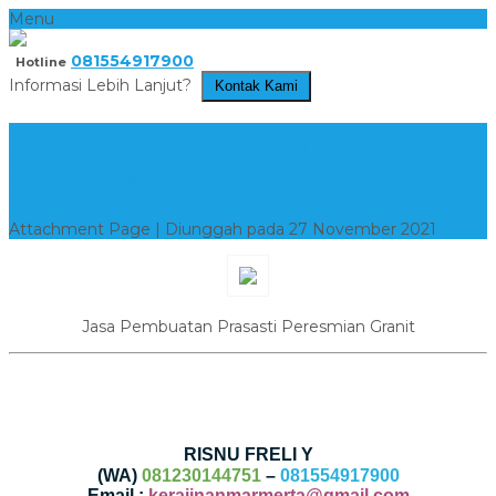
Menu
081554917900
Hotline
Informasi Lebih Lanjut?
Kontak Kami
PRASASTI PERESMIAN
MONUMEN
Attachment Page | Diunggah pada 27 November 2021
Jasa Pembuatan Prasasti Peresmian Granit
RISNU FRELI Y
(WA)
081230144751
–
081554917900
Email :
kerajinanmarmerta@gmail.com