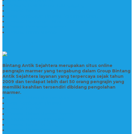
Wastafel Fosil Marmer Tulungagung
Prasasti Granit
Jasa Pembuatan Prasasti Peresmian Granit
Prasasti Peresmian Bahan Batu Granit
Prasasti Peresmian Marmer
Prasasti Bahan Marmer
TENTANG KAMI
Bintang Antik Sejahtera merupakan situs online
pengrajin marmer yang tergabung dalam Group Bintang
Antik Sejahtera layanan yang terpercaya sejak tahun
2009 dan terdapat lebih dari 50 orang pengrajin yang
memiliki keahlian tersendiri dibidang pengolahan
marmer.
Prasasti Bahan Marmer Murah
Jasa Pembuatan Prasasti
Prasasti PNPM
Prasasti Bahan Marmer Bromo
Prasasti Marmer dan Granit
Prasasti Granit Bandung
Prasasti Hitam Granit