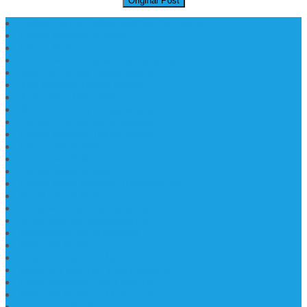
Original Post
Daftar Harga Lantai Marmer Per Meter
Lantai Marmer Import
Lantai Marmer
Lantai Mamer Kawi Tulungagung
Marmer Lantai Tulungagung
Jual Marmer Harga Murah
Jual Lantai Batu Marmer
Marble Lantai | Harga Marble Lantai
Contoh Lantai Granit Mewah
Lantai Marmer Tulungagung
Lantai Granit Slab
Lantai Motif Marmer
Lantai Motif Mewah
Lantai Motif Marmer Tulungagung
Motif Lantai Marmer
Jenis Marmer Tulungagung
Meja Marmer Tulungagung
Asbak Marmer Modifikasi
Wastafel Marmer
Desain Wastafel Marmer
Kerajinan Marmer Tulungagung
Grosir Wastafel Batu Marmer
Wastafel Marmer Model Daun
Jual Wastafel Marmer