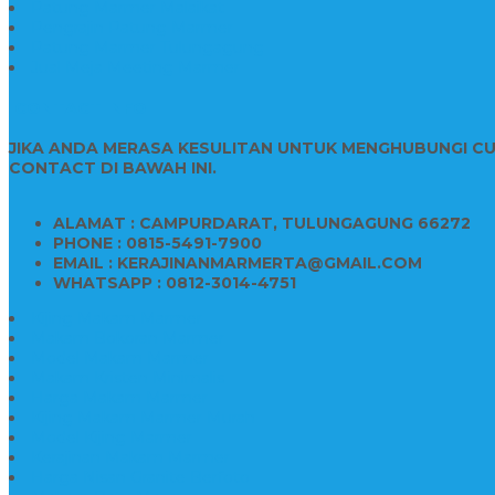
Patung Marmer Malaikat
Pengrajin Patung Marmer
Patung Marmer Tulungagung
Jual Meja Meeting Marmer
CONTACT INFO
JIKA ANDA MERASA KESULITAN UNTUK MENGHUBUNGI C
CONTACT DI BAWAH INI.
ALAMAT : CAMPURDARAT, TULUNGAGUNG 66272
PHONE : 0815-5491-7900
EMAIL : KERAJINANMARMERTA@GMAIL.COM
WHATSAPP : 0812-3014-4751
Kijing Makam Marmer
Makam Bokoran Marmer
Model Makam Marmer
Makam Kristen Minimalis
Harga Makam Marmer
Kijing Makam Marmer Murah
Model Kijing Marmer
Kerajinan Makam Marmer
Harga Nisan Granite Berfoto