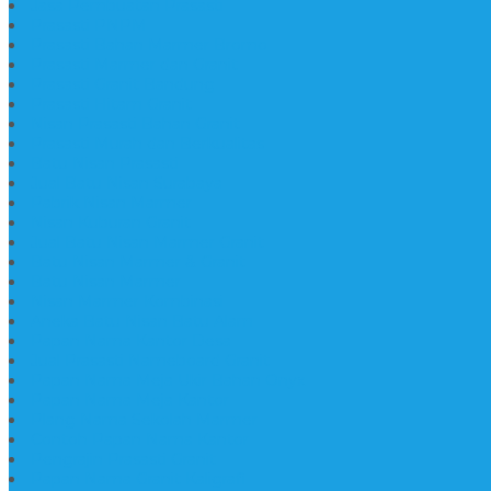
Jasa Pembuatan Prasasti
Prasasti PNPM
Prasasti Bahan Marmer Bromo
Prasasti Marmer dan Granit
Prasasti Granit Bandung
Prasasti Hitam Granit
Nisan Prasasti Bahan Granit
Prasasti Murah dan Berkualitas
Batu Nisan Prasasti
Jual Batu Nisan Surabaya
Pabrik Nisan Marmer
Nisan Kuburan Granit
Jual Batu Nisan Marmer Granit
Batu Nisan Marmer & Granit
Batu Nisan Marmer
Nisan Marmer Kombinasi
Aneka Batu Nisan Batu Alam
Papan Nama Kantor Desa
Jual Prasasti Nameboard Granit
Papan Nama Meja Ukir Bahan Onyx
Papan Nama Meja Kantor
Plang Nama Sekolah Marmer
Contoh Papan Nama Kantor
Pengrajin Prasasti Granit
Papan Nama Granit Kaligrafi