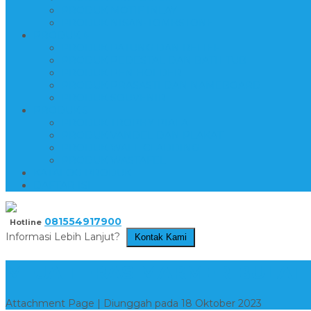
PRODUK MOTIF INLAY
PRODUK NISAN-TOMBSTONE
PRODUK 4
PRODUK PATUNG DAN RELIEF
PRODUK PEDESTAL DAN BATH TUB
PRODUK PEN HOLDER
PRODUK PRASASTI DAN NAMEBOARD
PRODUK SOUVENIR
PRODUK 5
PRODUK TROPHY PIALA
PRODUK VANDEL DAN PLAKAT
PRODUK WALL CLADDING
PRODUK WASTAFEL
KATALOG PRODUK
DAFTAR ISI
081554917900
Hotline
Informasi Lebih Lanjut?
Kontak Kami
MEJA TERAS MARMER BULAT
Attachment Page | Diunggah pada 18 Oktober 2023