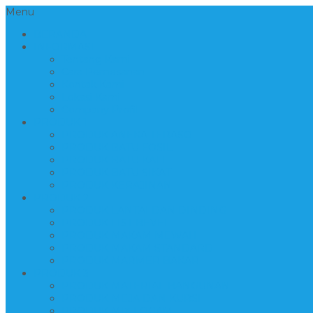
Menu
BERANDA
INFORMASI
Tentang Kami
Cara Pemesanan
Kontak Kami
Lokasi Kami
Company Profil
PRODUK 1
PRODUK ANEKA TERASO
PRODUK BATU FOSIL
PRODUK BATU KALI
PRODUK BATU SIKAT
PRODUK KERAJINAN
PRODUK 2
PRODUK LANTAI DAN DINDING
PRODUK LIST BEVEL
PRODUK MAKAM MEWAH
PRODUK MAKAM STANDARD
PRODUK MARMER BAKAR
PRODUK 3
PRODUK MATERIAL BANGUNAN
PRODUK MEJA DAN KURSI
PRODUK MIX LOGAM