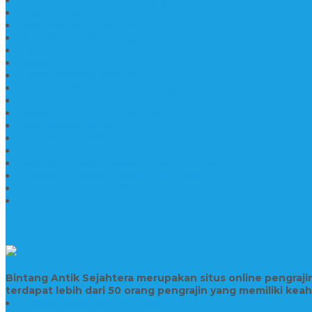
Motif Lantai Marmer
Jenis Marmer Tulungagung
Meja Marmer Tulungagung
Asbak Marmer Modifikasi
Wastafel Marmer
Desain Wastafel Marmer
Kerajinan Marmer Tulungagung
Grosir Wastafel Batu Marmer
Wastafel Marmer Model Daun
Jual Wastafel Marmer
Wastafel Fosil Marmer Tulungagung
Prasasti Granit
Jasa Pembuatan Prasasti Peresmian Granit
Prasasti Peresmian Bahan Batu Granit
Prasasti Peresmian Marmer
Prasasti Bahan Marmer
TENTANG KAMI
Bintang Antik Sejahtera merupakan situs online pengraj
terdapat lebih dari 50 orang pengrajin yang memiliki kea
Prasasti Bahan Marmer Murah