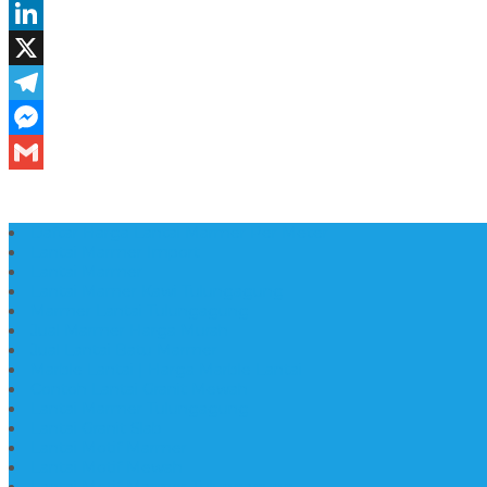
Daftar Harga Lantai Marmer Per Meter
Lantai Marmer Import
Lantai Marmer
Lantai Mamer Kawi Tulungagung
Marmer Lantai Tulungagung
Jual Marmer Harga Murah
Jual Lantai Batu Marmer
Marble Lantai | Harga Marble Lantai
Contoh Lantai Granit Mewah
Lantai Marmer Tulungagung
Lantai Granit Slab
Lantai Motif Marmer
Lantai Motif Mewah
Lantai Motif Marmer Tulungagung