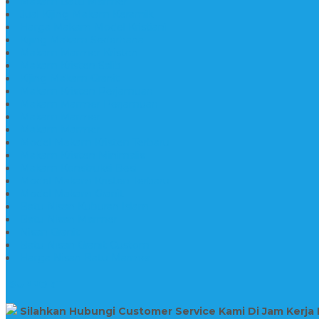
Makam Batu Marmer
Jual Kijing Makam Keramik
Harga Makam Model Kristiani
Kijing Makam Sederhana
Makam Marmer Kristen
Makam Kristen Salib
Kijing Makam Granit
Makam Kristen Perjamuan
Makam Marmer Perjamuan
Makam Marmer
Makam Marmer
Model Makam Kristen Terbaru
Makam Kristen Minimalis
Makam Konstruksi Besi
Model Makam Kristen Terbaru
Model Makam Granit
Batu Nisan Kuburan Islam
Batu Nisan Marmer
Nisan Granit
Batu Nisan Granit Custom
Harga Nisan Batu Marmer
SUPPORT
Silahkan Hubungi Customer Service Kami Di Jam Kerja