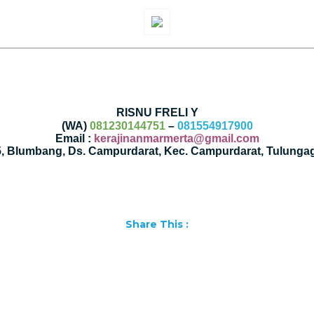
RISNU FRELI Y
(WA)
081230144751
–
081554917900
Email :
kerajinanmarmerta@gmail.com
35, Blumbang, Ds. Campurdarat, Kec. Campurdarat, Tulunga
Share This :
Facebook
WhatsApp