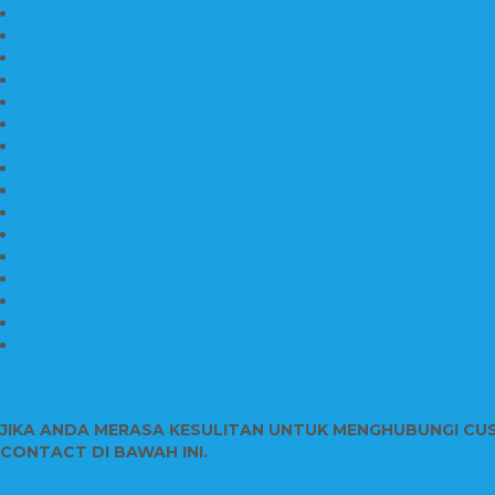
Batu Nisan Marmer & Granit
Batu Nisan Marmer
Nisan Marmer Kombinasi
Aneka Batu Nisan Batu Alam
Papan Nama Kantor Desa
Jual Prasasti Nameboard Granit
Papan Nama Meja Ukir Bahan Onyx
Papan Nama Meja Kantor
Plang Nama Sekolah Marmer
Contoh Papan Nama Kantor
Pengrajin Prasasti Granit
Papan Nama Granit Kaligrafi
Patung Marmer Malaikat
Pengrajin Patung Marmer
Patung Marmer Tulungagung
Jual Meja Meeting Marmer
CONTACT INFO
JIKA ANDA MERASA KESULITAN UNTUK MENGHUBUNGI CU
CONTACT DI BAWAH INI.