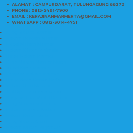
ALAMAT : CAMPURDARAT, TULUNGAGUNG 66272
PHONE : 0815-5491-7900
EMAIL : KERAJINANMARMERTA@GMAIL.COM
WHATSAPP : 0812-3014-4751
Kijing Makam Marmer
Makam Bokoran Marmer
Model Makam Marmer
Makam Kristen Minimalis
Harga Makam Marmer
Kijing Makam Marmer Murah
Model Kijing Marmer
Kerajinan Makam Marmer
Harga Nisan Granite Berfoto
Makam Batu Marmer
Jual Kijing Makam Keramik
Harga Makam Model Kristiani
Kijing Makam Sederhana
Makam Marmer Kristen
Makam Kristen Salib
Kijing Makam Granit
Makam Kristen Perjamuan