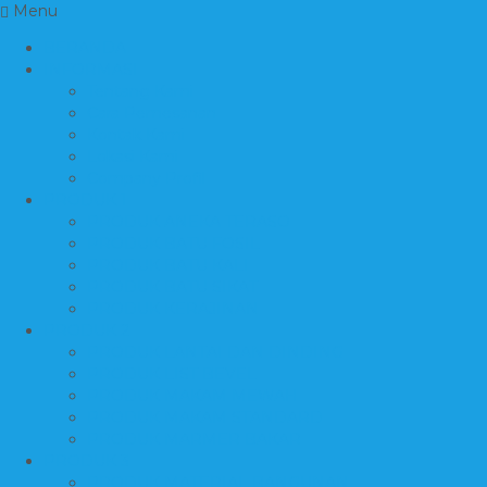
Menu
BERANDA
INFORMASI
Tentang Kami
Cara Pemesanan
Kontak Kami
Lokasi Kami
Company Profil
PRODUK 1
PRODUK ANEKA TERASO
PRODUK BATU FOSIL
PRODUK BATU KALI
PRODUK BATU SIKAT
PRODUK KERAJINAN
PRODUK 2
PRODUK LANTAI DAN DINDING
PRODUK LIST BEVEL
PRODUK MAKAM MEWAH
PRODUK MAKAM STANDARD
PRODUK MARMER BAKAR
PRODUK 3
PRODUK MATERIAL BANGUNAN