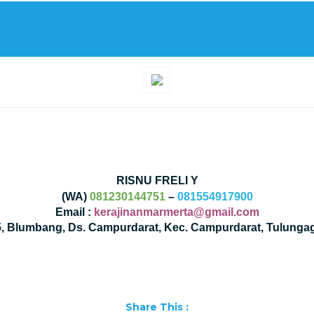
RISNU FRELI Y
(WA)
081230144751
–
081554917900
Email :
kerajinanmarmerta@gmail.com
35, Blumbang, Ds. Campurdarat, Kec. Campurdarat, Tulunga
Share This :