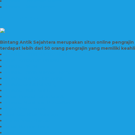
Prasasti Peresmian Marmer
Prasasti Bahan Marmer
TENTANG KAMI
Bintang Antik Sejahtera merupakan situs online pengraji
terdapat lebih dari 50 orang pengrajin yang memiliki keah
Prasasti Bahan Marmer Murah
Jasa Pembuatan Prasasti
Prasasti PNPM
Prasasti Bahan Marmer Bromo
Prasasti Marmer dan Granit
Prasasti Granit Bandung
Prasasti Hitam Granit
Nisan Prasasti Bahan Granit
Prasasti Murah dan Berkualitas
Batu Nisan Prasasti
Jual Batu Nisan Surabaya
Pabrik Nisan Marmer
Nisan Kuburan Granit
Jual Batu Nisan Marmer Granit