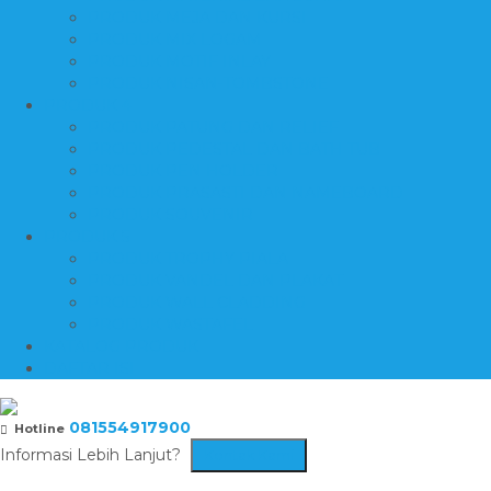
PRODUK MEJA DAN KURSI
PRODUK MIX LOGAM
PRODUK MOTIF INLAY
PRODUK NISAN-TOMBSTONE
PRODUK 4
PRODUK PATUNG DAN RELIEF
PRODUK PEDESTAL DAN BATH TUB
PRODUK PEN HOLDER
PRODUK PRASASTI DAN NAMEBOARD
PRODUK SOUVENIR
PRODUK 5
PRODUK TROPHY PIALA
PRODUK VANDEL DAN PLAKAT
PRODUK WALL CLADDING
PRODUK WASTAFEL
KATALOG PRODUK
DAFTAR ISI
081554917900
Hotline
Informasi Lebih Lanjut?
Kontak Kami