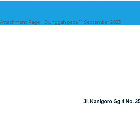
HIOLO MARMER ANTIK 2
Attachment Page | Diunggah pada 11 September 2023
Jl. Kanigoro Gg 4 No. 