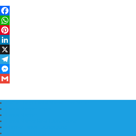
Daftar Harga Lantai Marmer Per Meter
Lantai Marmer Import
Lantai Marmer
Lantai Mamer Kawi Tulungagung
Marmer Lantai Tulungagung
Jual Marmer Harga Murah