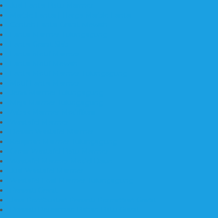
Jual Lantai Batu Marmer
Marble Lantai | Harga Marble Lantai
Contoh Lantai Granit Mewah
Lantai Marmer Tulungagung
Lantai Granit Slab
Lantai Motif Marmer
Lantai Motif Mewah
Lantai Motif Marmer Tulungagung
Motif Lantai Marmer
Jenis Marmer Tulungagung
Meja Marmer Tulungagung
Asbak Marmer Modifikasi
Wastafel Marmer
Desain Wastafel Marmer
Kerajinan Marmer Tulungagung
Grosir Wastafel Batu Marmer
Wastafel Marmer Model Daun
Jual Wastafel Marmer
Wastafel Fosil Marmer Tulungagung
Prasasti Granit
Jasa Pembuatan Prasasti Peresmian Granit
Prasasti Peresmian Bahan Batu Granit