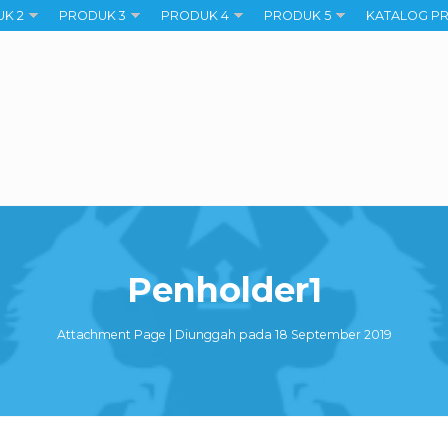
K 2
PRODUK 3
PRODUK 4
PRODUK 5
KATALOG P
Penholder1
Attachment Page | Diunggah pada 18 September 2019