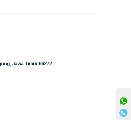
gung, Jawa Timur 66272.
⚫ Online
m
nger
il