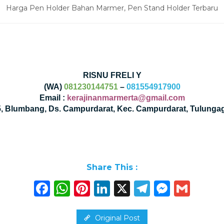
Harga Pen Holder Bahan Marmer, Pen Stand Holder Terbaru
RISNU FRELI Y
(WA)
081230144751
–
081554917900
Email :
kerajinanmarmerta@gmail.com
35, Blumbang, Ds. Campurdarat, Kec. Campurdarat, Tulunga
Share This :
Facebook
WhatsApp
Pinterest
LinkedIn
X
Telegra
Messe
Gma
Original Post