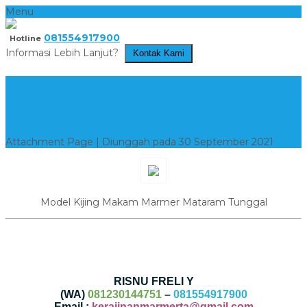
Menu
081554917900
Hotline
Informasi Lebih Lanjut?
Kontak Kami
Model Kijing Makam Marmer
Mataram Tunggal
Attachment Page | Diunggah pada 30 September 2021
Model Kijing Makam Marmer Mataram Tunggal
RISNU FRELI Y
(WA)
081230144751
–
081554917900
Email :
kerajinanmarmerta@gmail.com