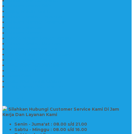
Makam Marmer Kristen
Makam Kristen Salib
Kijing Makam Granit
Makam Kristen Perjamuan
Makam Marmer Perjamuan
Makam Marmer
Makam Marmer
Model Makam Kristen Terbaru
Makam Kristen Minimalis
Makam Konstruksi Besi
Model Makam Kristen Terbaru
Model Makam Granit
Batu Nisan Kuburan Islam
Batu Nisan Marmer
Nisan Granit
Batu Nisan Granit Custom
Harga Nisan Batu Marmer
SUPPORT
Silahkan Hubungi Customer Service Kami Di Jam
Kerja Dan Layanan Kami
Senin - Juma'at : 08.00 s/d 21.00
Sabtu - Minggu : 08.00 s/d 16.00