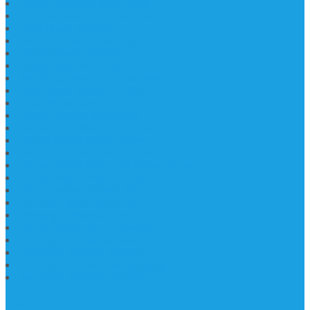
Nisan Prasasti Bahan Granit
Prasasti Murah dan Berkualitas
Batu Nisan Prasasti
Jual Batu Nisan Surabaya
Pabrik Nisan Marmer
Nisan Kuburan Granit
Jual Batu Nisan Marmer Granit
Batu Nisan Marmer & Granit
Batu Nisan Marmer
Nisan Marmer Kombinasi
Aneka Batu Nisan Batu Alam
Papan Nama Kantor Desa
Jual Prasasti Nameboard Granit
Papan Nama Meja Ukir Bahan Onyx
Papan Nama Meja Kantor
Plang Nama Sekolah Marmer
Contoh Papan Nama Kantor
Pengrajin Prasasti Granit
Papan Nama Granit Kaligrafi
Patung Marmer Malaikat
Pengrajin Patung Marmer
Patung Marmer Tulungagung
Jual Meja Meeting Marmer
CONTACT INFO