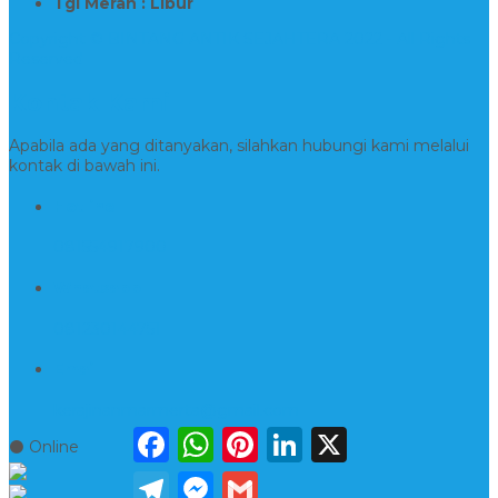
Tgl Merah : Libur
Copyright © BINTANG ANTIK SEJAHTERA 2022 - All Rights
Reserved
Kontak Kami
Apabila ada yang ditanyakan, silahkan hubungi kami melalui
kontak di bawah ini.
Hotline
081554917900
Whatsapp
081230144751
Email
kerajinanmarmerta@gmail.com
Facebook
WhatsApp
Pinterest
LinkedIn
X
⚫ Online
Telegram
Messenger
Gmail