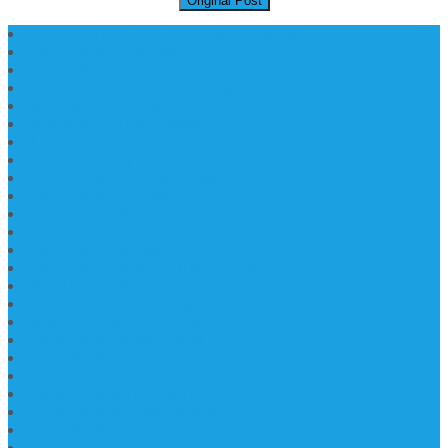
Original Post
Daftar Harga Lantai Marmer Per Meter
Lantai Marmer Import
Lantai Marmer
Lantai Mamer Kawi Tulungagung
Marmer Lantai Tulungagung
Jual Marmer Harga Murah
Jual Lantai Batu Marmer
Marble Lantai | Harga Marble Lantai
Contoh Lantai Granit Mewah
Lantai Marmer Tulungagung
Lantai Granit Slab
Lantai Motif Marmer
Lantai Motif Mewah
Lantai Motif Marmer Tulungagung
Motif Lantai Marmer
Jenis Marmer Tulungagung
Meja Marmer Tulungagung
Asbak Marmer Modifikasi
Wastafel Marmer
Desain Wastafel Marmer
Kerajinan Marmer Tulungagung
Grosir Wastafel Batu Marmer
Wastafel Marmer Model Daun
Jual Wastafel Marmer