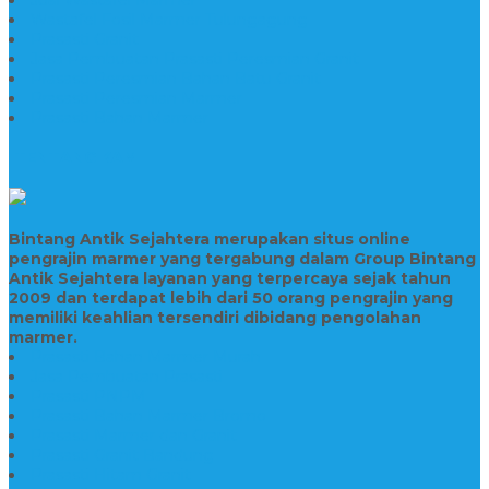
Wastafel Fosil Marmer Tulungagung
Prasasti Granit
Jasa Pembuatan Prasasti Peresmian Granit
Prasasti Peresmian Bahan Batu Granit
Prasasti Peresmian Marmer
Prasasti Bahan Marmer
TENTANG KAMI
Bintang Antik Sejahtera merupakan situs online
pengrajin marmer yang tergabung dalam Group Bintang
Antik Sejahtera layanan yang terpercaya sejak tahun
2009 dan terdapat lebih dari 50 orang pengrajin yang
memiliki keahlian tersendiri dibidang pengolahan
marmer.
Prasasti Bahan Marmer Murah
Jasa Pembuatan Prasasti
Prasasti PNPM
Prasasti Bahan Marmer Bromo
Prasasti Marmer dan Granit
Prasasti Granit Bandung
Prasasti Hitam Granit