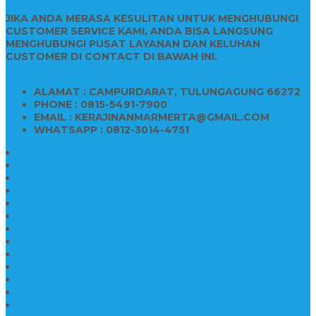
JIKA ANDA MERASA KESULITAN UNTUK MENGHUBUNGI
CUSTOMER SERVICE KAMI, ANDA BISA LANGSUNG
MENGHUBUNGI PUSAT LAYANAN DAN KELUHAN
CUSTOMER DI CONTACT DI BAWAH INI.
ALAMAT : CAMPURDARAT, TULUNGAGUNG 66272
PHONE : 0815-5491-7900
EMAIL : KERAJINANMARMERTA@GMAIL.COM
WHATSAPP : 0812-3014-4751
Kijing Makam Marmer
Makam Bokoran Marmer
Model Makam Marmer
Makam Kristen Minimalis
Harga Makam Marmer
Kijing Makam Marmer Murah
Model Kijing Marmer
Kerajinan Makam Marmer
Harga Nisan Granite Berfoto
Makam Batu Marmer
Jual Kijing Makam Keramik
Harga Makam Model Kristiani
Kijing Makam Sederhana