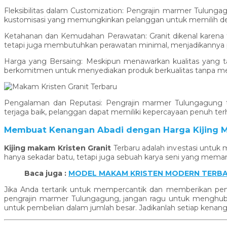
Fleksibilitas dalam Customization: Pengrajin marmer Tulung
kustomisasi yang memungkinkan pelanggan untuk memilih desa
Ketahanan dan Kemudahan Perawatan: Granit dikenal karen
tetapi juga membutuhkan perawatan minimal, menjadikannya pi
Harga yang Bersaing: Meskipun menawarkan kualitas yang t
berkomitmen untuk menyediakan produk berkualitas tanpa m
Pengalaman dan Reputasi: Pengrajin marmer Tulungagung te
terjaga baik, pelanggan dapat memiliki kepercayaan penuh te
Membuat Kenangan Abadi dengan Harga Kijing Ma
Kijing makam Kristen Granit
Terbaru adalah investasi untuk
hanya sekadar batu, tetapi juga sebuah karya seni yang mem
Baca juga :
MODEL MAKAM KRISTEN MODERN TERBA
Jika Anda tertarik untuk mempercantik dan memberikan pe
pengrajin marmer Tulungagung, jangan ragu untuk menghubu
untuk pembelian dalam jumlah besar. Jadikanlah setiap kena