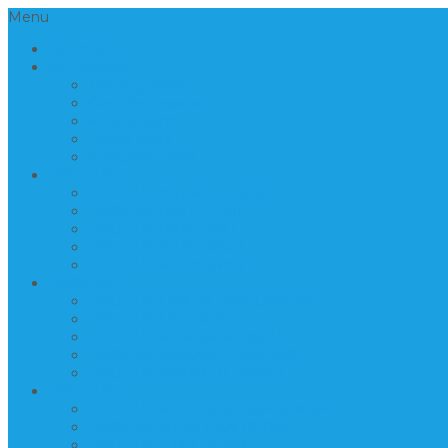
Menu
BERANDA
INFORMASI
Tentang Kami
Cara Pemesanan
Kontak Kami
Lokasi Kami
Company Profil
PRODUK 1
PRODUK ANEKA TERASO
PRODUK BATU FOSIL
PRODUK BATU KALI
PRODUK BATU SIKAT
PRODUK KERAJINAN
PRODUK 2
PRODUK LANTAI DAN DINDING
PRODUK LIST BEVEL
PRODUK MAKAM MEWAH
PRODUK MAKAM STANDARD
PRODUK MARMER BAKAR
PRODUK 3
PRODUK MATERIAL BANGUNAN
PRODUK MEJA DAN KURSI
PRODUK MIX LOGAM