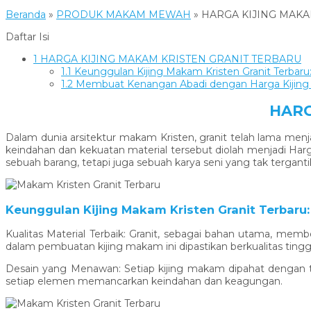
Beranda
»
PRODUK MAKAM MEWAH
»
HARGA KIJING MAKA
Daftar Isi
1
HARGA KIJING MAKAM KRISTEN GRANIT TERBARU
1.1
Keunggulan Kijing Makam Kristen Granit Terbaru
1.2
Membuat Kenangan Abadi dengan Harga Kijing M
HARG
Dalam dunia arsitektur makam Kristen, granit telah lama me
keindahan dan kekuatan material tersebut diolah menjadi Ha
sebuah barang, tetapi juga sebuah karya seni yang tak terganti
Keunggulan Kijing Makam Kristen Granit Terbaru:
Kualitas Material Terbaik: Granit, sebagai bahan utama, mem
dalam pembuatan kijing makam ini dipastikan berkualitas tin
Desain yang Menawan: Setiap kijing makam dipahat dengan tel
setiap elemen memancarkan keindahan dan keagungan.