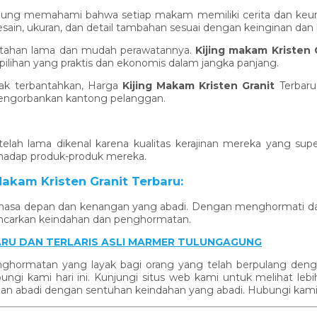
agung memahami bahwa setiap makam memiliki cerita dan keuni
in, ukuran, dan detail tambahan sesuai dengan keinginan dan
a tahan lama dan mudah perawatannya.
Kijing makam Kristen 
lihan yang praktis dan ekonomis dalam jangka panjang.
ak terbantahkan, Harga
Kijing Makam Kristen Granit
Terbaru
engorbankan kantong pelanggan.
lah lama dikenal karena kualitas kerajinan mereka yang sup
rhadap produk-produk mereka.
kam Kristen Granit Terbaru:
 masa depan dan kenangan yang abadi. Dengan menghormati dan
ancarkan keindahan dan penghormatan.
RU DAN TERLARIS ASLI MARMER TULUNGAGUNG
nghormatan yang layak bagi orang yang telah berpulang de
ngi kami hari ini. Kunjungi situs web kami untuk melihat le
ngan abadi dengan sentuhan keindahan yang abadi. Hubungi kam