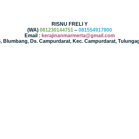
RISNU FRELI Y
(WA)
081230144751
–
081554917900
Email :
kerajinanmarmerta@gmail.com
35, Blumbang, Ds. Campurdarat, Kec. Campurdarat, Tulunga