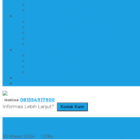
PRODUK MOTIF INLAY
PRODUK NISAN-TOMBSTONE
PRODUK 4
PRODUK PATUNG DAN RELIEF
PRODUK PEDESTAL DAN BATH TUB
PRODUK PEN HOLDER
PRODUK PRASASTI DAN NAMEBOARD
PRODUK SOUVENIR
PRODUK 5
PRODUK TROPHY PIALA
PRODUK VANDEL DAN PLAKAT
PRODUK WALL CLADDING
PRODUK WASTAFEL
KATALOG PRODUK
DAFTAR ISI
081554917900
Hotline
Informasi Lebih Lanjut?
Kontak Kami
HARGA KIJING MAKAM KRIST
30 Maret 2024
1.318x
PRODUK MAKAM MEWAH
,
PRODU