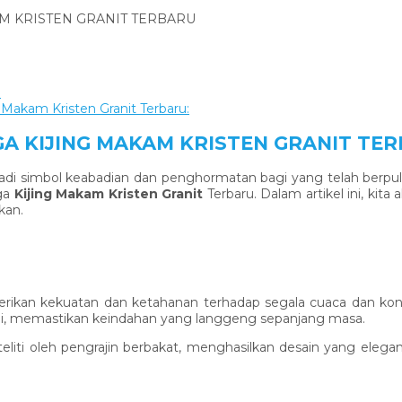
M KRISTEN GRANIT TERBARU
:
akam Kristen Granit Terbaru:
A KIJING MAKAM KRISTEN GRANIT TE
njadi simbol keabadian dan penghormatan bagi yang telah berp
rga
Kijing Makam Kristen Granit
Terbaru. Dalam artikel ini, ki
kan.
berikan kekuatan dan ketahanan terhadap segala cuaca dan kond
ggi, memastikan keindahan yang langgeng sepanjang masa.
iti oleh pengrajin berbakat, menghasilkan desain yang elegan 