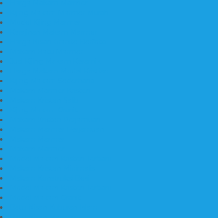
Harga Makam Marmer
Kijing Makam Marmer Murah
Model Kijing Marmer
Kerajinan Makam Marmer
Harga Nisan Granite Berfoto
Makam Batu Marmer
Jual Kijing Makam Keramik
Harga Makam Model Kristiani
Kijing Makam Sederhana
Makam Marmer Kristen
Makam Kristen Salib
Kijing Makam Granit
Makam Kristen Perjamuan
Makam Marmer Perjamuan
Makam Marmer
Makam Marmer
Model Makam Kristen Terbaru
Makam Kristen Minimalis
Makam Konstruksi Besi
Model Makam Kristen Terbaru
Model Makam Granit
Batu Nisan Kuburan Islam
Batu Nisan Marmer