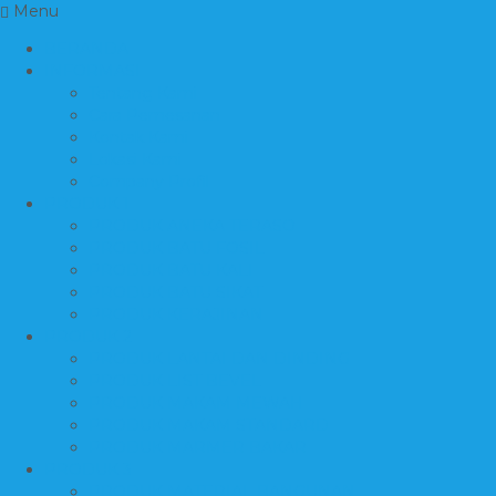
Menu
BERANDA
INFORMASI
Tentang Kami
Cara Pemesanan
Kontak Kami
Lokasi Kami
Company Profil
PRODUK 1
PRODUK ANEKA TERASO
PRODUK BATU FOSIL
PRODUK BATU KALI
PRODUK BATU SIKAT
PRODUK KERAJINAN
PRODUK 2
PRODUK LANTAI DAN DINDING
PRODUK LIST BEVEL
PRODUK MAKAM MEWAH
PRODUK MAKAM STANDARD
PRODUK MARMER BAKAR
PRODUK 3
PRODUK MATERIAL BANGUNAN