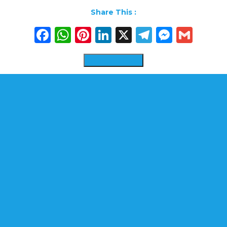
Share This :
Facebook
WhatsApp
Pinterest
LinkedIn
X
Telegra
Messe
Gma
Original Post