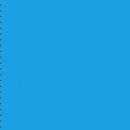
Jasa Pembuatan Prasasti
Prasasti PNPM
Prasasti Bahan Marmer Bromo
Prasasti Marmer dan Granit
Prasasti Granit Bandung
Prasasti Hitam Granit
Nisan Prasasti Bahan Granit
Prasasti Murah dan Berkualitas
Batu Nisan Prasasti
Jual Batu Nisan Surabaya
Pabrik Nisan Marmer
Nisan Kuburan Granit
Jual Batu Nisan Marmer Granit
Batu Nisan Marmer & Granit
Batu Nisan Marmer
Nisan Marmer Kombinasi
Aneka Batu Nisan Batu Alam
Papan Nama Kantor Desa
Jual Prasasti Nameboard Granit
Papan Nama Meja Ukir Bahan Onyx
Papan Nama Meja Kantor
Plang Nama Sekolah Marmer