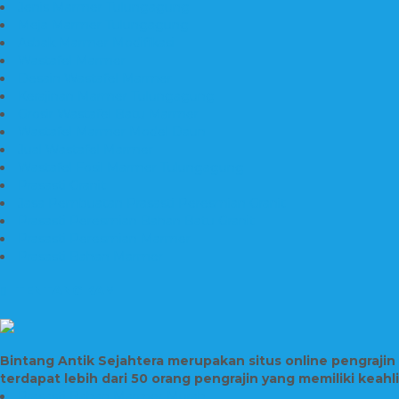
Jenis Marmer Tulungagung
Meja Marmer Tulungagung
Asbak Marmer Modifikasi
Wastafel Marmer
Desain Wastafel Marmer
Kerajinan Marmer Tulungagung
Grosir Wastafel Batu Marmer
Wastafel Marmer Model Daun
Jual Wastafel Marmer
Wastafel Fosil Marmer Tulungagung
Prasasti Granit
Jasa Pembuatan Prasasti Peresmian Granit
Prasasti Peresmian Bahan Batu Granit
Prasasti Peresmian Marmer
Prasasti Bahan Marmer
TENTANG KAMI
Bintang Antik Sejahtera merupakan situs online pengraji
terdapat lebih dari 50 orang pengrajin yang memiliki keah
Prasasti Bahan Marmer Murah