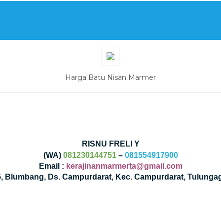
Harga Batu Nisan Marmer
RISNU FRELI Y
(WA)
081230144751
–
081554917900
Email :
kerajinanmarmerta@gmail.com
35, Blumbang, Ds. Campurdarat, Kec. Campurdarat, Tulunga