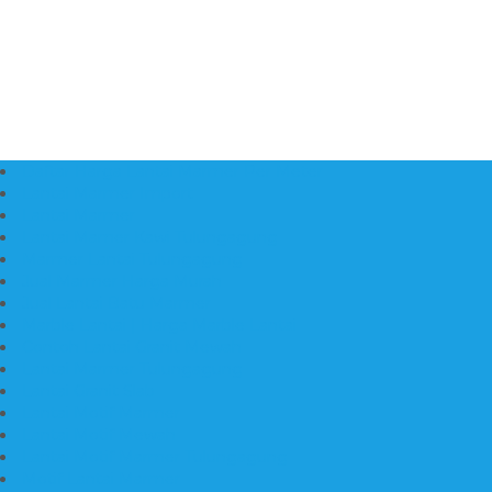
Daftar Harga Lantai Marmer Per Meter
Lantai Marmer Import
Lantai Marmer
Lantai Mamer Kawi Tulungagung
Marmer Lantai Tulungagung
Jual Marmer Harga Murah
Jual Lantai Batu Marmer
Marble Lantai | Harga Marble Lantai
Contoh Lantai Granit Mewah
Lantai Marmer Tulungagung
Lantai Granit Slab
Lantai Motif Marmer
Lantai Motif Mewah
Lantai Motif Marmer Tulungagung
Motif Lantai Marmer