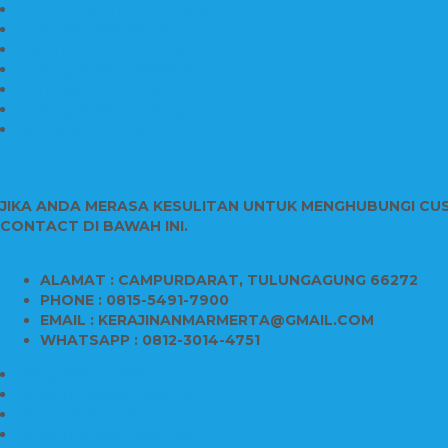
Contoh Papan Nama Kantor
Pengrajin Prasasti Granit
Papan Nama Granit Kaligrafi
Patung Marmer Malaikat
Pengrajin Patung Marmer
Patung Marmer Tulungagung
Jual Meja Meeting Marmer
CONTACT INFO
JIKA ANDA MERASA KESULITAN UNTUK MENGHUBUNGI CU
CONTACT DI BAWAH INI.
ALAMAT : CAMPURDARAT, TULUNGAGUNG 66272
PHONE : 0815-5491-7900
EMAIL : KERAJINANMARMERTA@GMAIL.COM
WHATSAPP : 0812-3014-4751
Kijing Makam Marmer
Makam Bokoran Marmer
Model Makam Marmer
Makam Kristen Minimalis