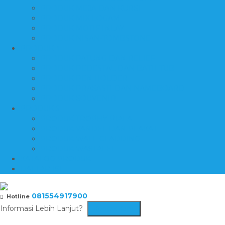
PRODUK MEJA DAN KURSI
PRODUK MIX LOGAM
PRODUK MOTIF INLAY
PRODUK NISAN-TOMBSTONE
PRODUK 4
PRODUK PATUNG DAN RELIEF
PRODUK PEDESTAL DAN BATH TUB
PRODUK PEN HOLDER
PRODUK PRASASTI DAN NAMEBOARD
PRODUK SOUVENIR
PRODUK 5
PRODUK TROPHY PIALA
PRODUK VANDEL DAN PLAKAT
PRODUK WALL CLADDING
PRODUK WASTAFEL
KATALOG PRODUK
DAFTAR ISI
081554917900
Hotline
Informasi Lebih Lanjut?
Kontak Kami