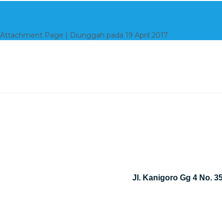
Harga Batu Nisan Marmer
Attachment Page | Diunggah pada 19 April 2017
Jl. Kanigoro Gg 4 No. 