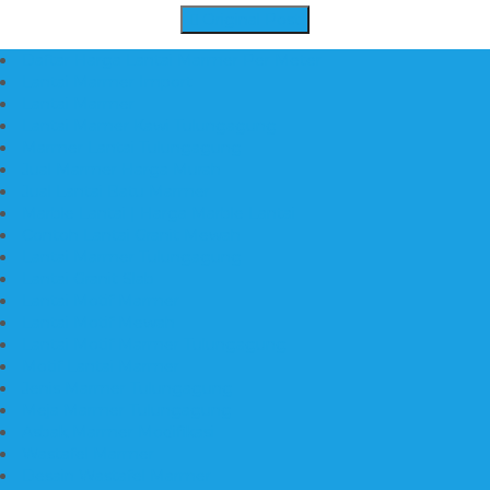
Gmail
Original Post
Daftar Harga Lantai Marmer Per Meter
Lantai Marmer Import
Lantai Marmer
Lantai Mamer Kawi Tulungagung
Marmer Lantai Tulungagung
Jual Marmer Harga Murah
Jual Lantai Batu Marmer
Marble Lantai | Harga Marble Lantai
Contoh Lantai Granit Mewah
Lantai Marmer Tulungagung
Lantai Granit Slab
Lantai Motif Marmer
Lantai Motif Mewah
Lantai Motif Marmer Tulungagung
Motif Lantai Marmer
Jenis Marmer Tulungagung
Meja Marmer Tulungagung
Asbak Marmer Modifikasi
Wastafel Marmer
Desain Wastafel Marmer