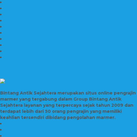
Kerajinan Marmer Tulungagung
Grosir Wastafel Batu Marmer
Wastafel Marmer Model Daun
Jual Wastafel Marmer
Wastafel Fosil Marmer Tulungagung
Prasasti Granit
Jasa Pembuatan Prasasti Peresmian Granit
Prasasti Peresmian Bahan Batu Granit
Prasasti Peresmian Marmer
Prasasti Bahan Marmer
TENTANG KAMI
Bintang Antik Sejahtera merupakan situs online pengrajin
marmer yang tergabung dalam Group Bintang Antik
Sejahtera layanan yang terpercaya sejak tahun 2009 dan
terdapat lebih dari 50 orang pengrajin yang memiliki
keahlian tersendiri dibidang pengolahan marmer.
Prasasti Bahan Marmer Murah
Jasa Pembuatan Prasasti
Prasasti PNPM