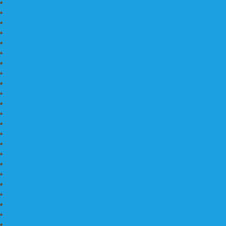
Harga Makam Marmer
Kijing Makam Marmer Murah
Model Kijing Marmer
Kerajinan Makam Marmer
Harga Nisan Granite Berfoto
Makam Batu Marmer
Jual Kijing Makam Keramik
Harga Makam Model Kristiani
Kijing Makam Sederhana
Makam Marmer Kristen
Makam Kristen Salib
Kijing Makam Granit
Makam Kristen Perjamuan
Makam Marmer Perjamuan
Makam Marmer
Makam Marmer
Model Makam Kristen Terbaru
Makam Kristen Minimalis
Makam Konstruksi Besi
Model Makam Kristen Terbaru
Model Makam Granit
Batu Nisan Kuburan Islam
Batu Nisan Marmer