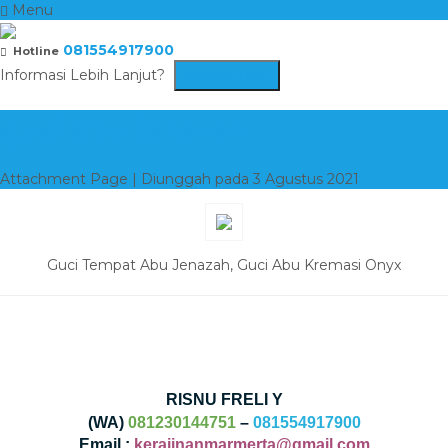
Menu
081554917900
Hotline
Informasi Lebih Lanjut?
Kontak Kami
guci abu jenazah
Attachment Page | Diunggah pada 3 Agustus 2021
Guci Tempat Abu Jenazah, Guci Abu Kremasi Onyx
RISNU FRELI Y
(WA)
081230144751
–
081554917900
Email :
kerajinanmarmerta@gmail.com