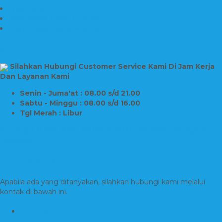
Nisan Granit
Batu Nisan Granit Custom
Harga Nisan Batu Marmer
SUPPORT
Silahkan Hubungi Customer Service Kami Di Jam Kerja
Dan Layanan Kami
Senin - Juma'at : 08.00 s/d 21.00
Sabtu - Minggu : 08.00 s/d 16.00
Tgl Merah : Libur
Copyright © BINTANG ANTIK SEJAHTERA 2022 - All Rights
Reserved
Kontak Kami
Apabila ada yang ditanyakan, silahkan hubungi kami melalui
kontak di bawah ini.
Hotline