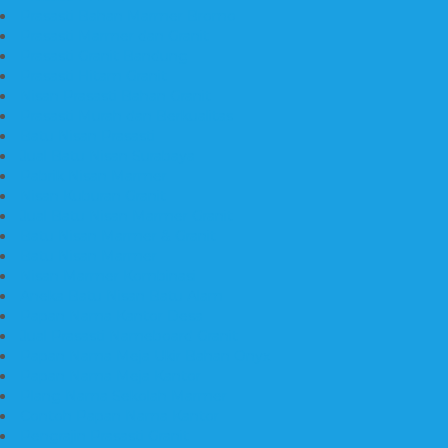
Prasasti Bahan Marmer Bromo
Prasasti Marmer dan Granit
Prasasti Granit Bandung
Prasasti Hitam Granit
Nisan Prasasti Bahan Granit
Prasasti Murah dan Berkualitas
Batu Nisan Prasasti
Jual Batu Nisan Surabaya
Pabrik Nisan Marmer
Nisan Kuburan Granit
Jual Batu Nisan Marmer Granit
Batu Nisan Marmer & Granit
Batu Nisan Marmer
Nisan Marmer Kombinasi
Aneka Batu Nisan Batu Alam
Papan Nama Kantor Desa
Jual Prasasti Nameboard Granit
Papan Nama Meja Ukir Bahan Onyx
Papan Nama Meja Kantor
Plang Nama Sekolah Marmer
Contoh Papan Nama Kantor
Pengrajin Prasasti Granit