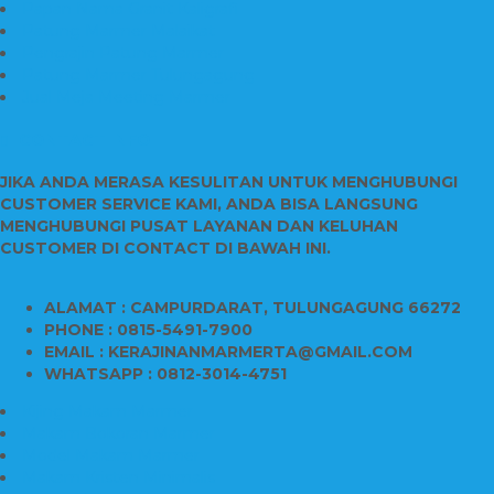
Papan Nama Granit Kaligrafi
Patung Marmer Malaikat
Pengrajin Patung Marmer
Patung Marmer Tulungagung
Jual Meja Meeting Marmer
CONTACT INFO
JIKA ANDA MERASA KESULITAN UNTUK MENGHUBUNGI
CUSTOMER SERVICE KAMI, ANDA BISA LANGSUNG
MENGHUBUNGI PUSAT LAYANAN DAN KELUHAN
CUSTOMER DI CONTACT DI BAWAH INI.
ALAMAT : CAMPURDARAT, TULUNGAGUNG 66272
PHONE : 0815-5491-7900
EMAIL : KERAJINANMARMERTA@GMAIL.COM
WHATSAPP : 0812-3014-4751
Kijing Makam Marmer
Makam Bokoran Marmer
Model Makam Marmer
Makam Kristen Minimalis