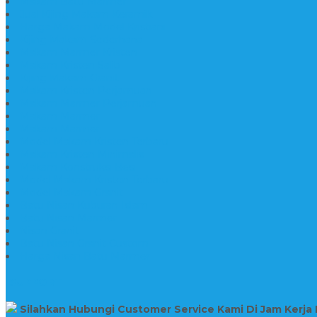
Makam Batu Marmer
Jual Kijing Makam Keramik
Harga Makam Model Kristiani
Kijing Makam Sederhana
Makam Marmer Kristen
Makam Kristen Salib
Kijing Makam Granit
Makam Kristen Perjamuan
Makam Marmer Perjamuan
Makam Marmer
Makam Marmer
Model Makam Kristen Terbaru
Makam Kristen Minimalis
Makam Konstruksi Besi
Model Makam Kristen Terbaru
Model Makam Granit
Batu Nisan Kuburan Islam
Batu Nisan Marmer
Nisan Granit
Batu Nisan Granit Custom
Harga Nisan Batu Marmer
SUPPORT
Silahkan Hubungi Customer Service Kami Di Jam Kerja