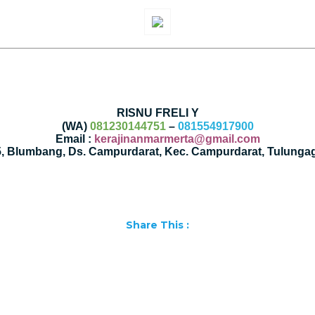
RISNU FRELI Y
(WA)
081230144751
–
081554917900
Email :
kerajinanmarmerta@gmail.com
35, Blumbang, Ds. Campurdarat, Kec. Campurdarat, Tulunga
Share This :
Facebook
WhatsApp