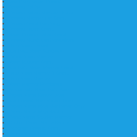
Jasa Pembuatan Prasasti
Prasasti PNPM
Prasasti Bahan Marmer Bromo
Prasasti Marmer dan Granit
Prasasti Granit Bandung
Prasasti Hitam Granit
Nisan Prasasti Bahan Granit
Prasasti Murah dan Berkualitas
Batu Nisan Prasasti
Jual Batu Nisan Surabaya
Pabrik Nisan Marmer
Nisan Kuburan Granit
Jual Batu Nisan Marmer Granit
Batu Nisan Marmer & Granit
Batu Nisan Marmer
Nisan Marmer Kombinasi
Aneka Batu Nisan Batu Alam
Papan Nama Kantor Desa
Jual Prasasti Nameboard Granit
Papan Nama Meja Ukir Bahan Onyx
Papan Nama Meja Kantor
Plang Nama Sekolah Marmer
Contoh Papan Nama Kantor
Pengrajin Prasasti Granit
Papan Nama Granit Kaligrafi