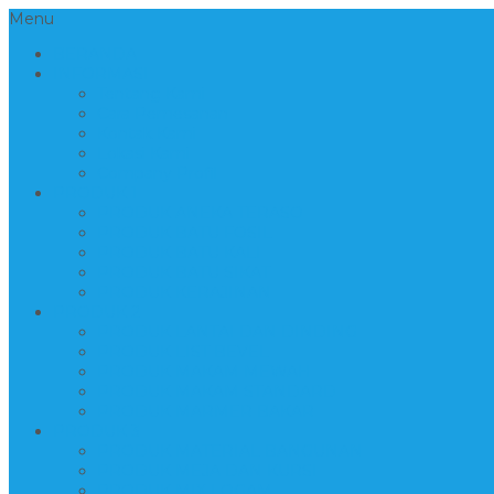
Menu
BERANDA
INFORMASI
Tentang Kami
Cara Pemesanan
Kontak Kami
Lokasi Kami
Company Profil
PRODUK 1
PRODUK ANEKA TERASO
PRODUK BATU FOSIL
PRODUK BATU KALI
PRODUK BATU SIKAT
PRODUK KERAJINAN
PRODUK 2
PRODUK LANTAI DAN DINDING
PRODUK LIST BEVEL
PRODUK MAKAM MEWAH
PRODUK MAKAM STANDARD
PRODUK MARMER BAKAR
PRODUK 3
PRODUK MATERIAL BANGUNAN
PRODUK MEJA DAN KURSI
PRODUK MIX LOGAM