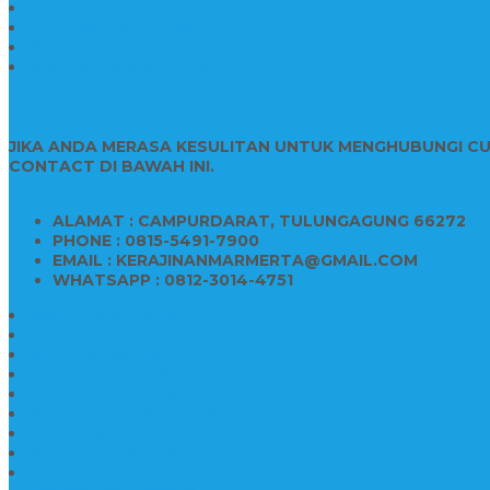
Patung Marmer Malaikat
Pengrajin Patung Marmer
Patung Marmer Tulungagung
Jual Meja Meeting Marmer
CONTACT INFO
JIKA ANDA MERASA KESULITAN UNTUK MENGHUBUNGI C
CONTACT DI BAWAH INI.
ALAMAT : CAMPURDARAT, TULUNGAGUNG 66272
PHONE : 0815-5491-7900
EMAIL : KERAJINANMARMERTA@GMAIL.COM
WHATSAPP : 0812-3014-4751
Kijing Makam Marmer
Makam Bokoran Marmer
Model Makam Marmer
Makam Kristen Minimalis
Harga Makam Marmer
Kijing Makam Marmer Murah
Model Kijing Marmer
Kerajinan Makam Marmer
Harga Nisan Granite Berfoto