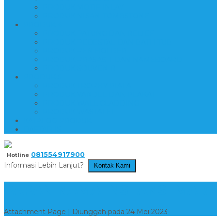
PRODUK MOTIF INLAY
PRODUK NISAN-TOMBSTONE
PRODUK 4
PRODUK PATUNG DAN RELIEF
PRODUK PEDESTAL DAN BATH TUB
PRODUK PEN HOLDER
PRODUK PRASASTI DAN NAMEBOARD
PRODUK SOUVENIR
PRODUK 5
PRODUK TROPHY PIALA
PRODUK VANDEL DAN PLAKAT
PRODUK WALL CLADDING
PRODUK WASTAFEL
KATALOG PRODUK
DAFTAR ISI
081554917900
Hotline
Informasi Lebih Lanjut?
Kontak Kami
PAPAN NAMA INSTANSI MAR
Attachment Page | Diunggah pada 24 Mei 2023