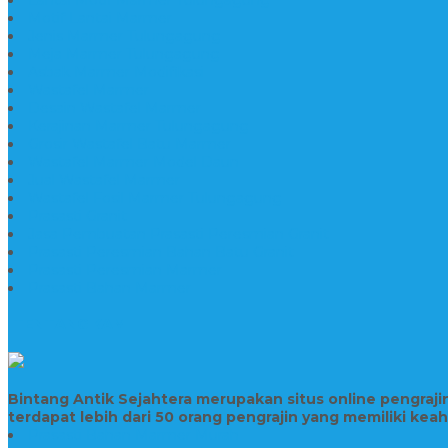
Motif Lantai Marmer
Jenis Marmer Tulungagung
Meja Marmer Tulungagung
Asbak Marmer Modifikasi
Wastafel Marmer
Desain Wastafel Marmer
Kerajinan Marmer Tulungagung
Grosir Wastafel Batu Marmer
Wastafel Marmer Model Daun
Jual Wastafel Marmer
Wastafel Fosil Marmer Tulungagung
Prasasti Granit
Jasa Pembuatan Prasasti Peresmian Granit
Prasasti Peresmian Bahan Batu Granit
Prasasti Peresmian Marmer
Prasasti Bahan Marmer
TENTANG KAMI
Bintang Antik Sejahtera merupakan situs online pengraj
terdapat lebih dari 50 orang pengrajin yang memiliki kea
Prasasti Bahan Marmer Murah