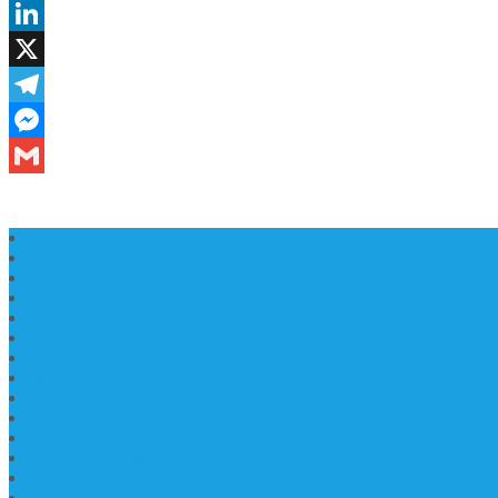
Daftar Harga Lantai Marmer Per Meter
Lantai Marmer Import
Lantai Marmer
Lantai Mamer Kawi Tulungagung
Marmer Lantai Tulungagung
Jual Marmer Harga Murah
Jual Lantai Batu Marmer
Marble Lantai | Harga Marble Lantai
Contoh Lantai Granit Mewah
Lantai Marmer Tulungagung
Lantai Granit Slab
Lantai Motif Marmer
Lantai Motif Mewah
Lantai Motif Marmer Tulungagung