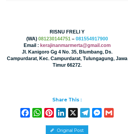
RISNU FRELI Y
(WA)
081230144751
–
081554917900
Email :
kerajinanmarmerta@gmail.com
Jl. Kanigoro Gg 4 No. 35, Blumbang, Ds.
Campurdarat, Kec. Campurdarat, Tulungagung, Jawa
Timur 66272.
Share This :
Facebook
WhatsApp
Pinterest
LinkedIn
X
Telegra
Messe
Gma
Original Post