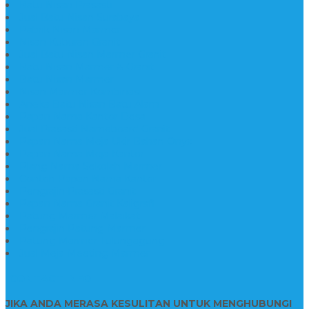
Batu Nisan Prasasti
Jual Batu Nisan Surabaya
Pabrik Nisan Marmer
Nisan Kuburan Granit
Jual Batu Nisan Marmer Granit
Batu Nisan Marmer & Granit
Batu Nisan Marmer
Nisan Marmer Kombinasi
Aneka Batu Nisan Batu Alam
Papan Nama Kantor Desa
Jual Prasasti Nameboard Granit
Papan Nama Meja Ukir Bahan Onyx
Papan Nama Meja Kantor
Plang Nama Sekolah Marmer
Contoh Papan Nama Kantor
Pengrajin Prasasti Granit
Papan Nama Granit Kaligrafi
Patung Marmer Malaikat
Pengrajin Patung Marmer
Patung Marmer Tulungagung
Jual Meja Meeting Marmer
CONTACT INFO
JIKA ANDA MERASA KESULITAN UNTUK MENGHUBUNGI