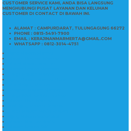
CUSTOMER SERVICE KAMI, ANDA BISA LANGSUNG
MENGHUBUNGI PUSAT LAYANAN DAN KELUHAN
CUSTOMER DI CONTACT DI BAWAH INI.
ALAMAT : CAMPURDARAT, TULUNGAGUNG 66272
PHONE : 0815-5491-7900
EMAIL : KERAJINANMARMERTA@GMAIL.COM
WHATSAPP : 0812-3014-4751
Kijing Makam Marmer
Makam Bokoran Marmer
Model Makam Marmer
Makam Kristen Minimalis
Harga Makam Marmer
Kijing Makam Marmer Murah
Model Kijing Marmer
Kerajinan Makam Marmer
Harga Nisan Granite Berfoto
Makam Batu Marmer
Jual Kijing Makam Keramik
Harga Makam Model Kristiani
Kijing Makam Sederhana
Makam Marmer Kristen
Makam Kristen Salib