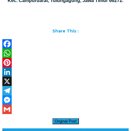
Kec. Campurdarat, Tulungagung, Jawa Timur 66272.
Share This :
Facebook
WhatsApp
Pinterest
LinkedIn
X
Telegram
Messenger
Gmail
Original Post
Daftar Harga Lantai Marmer Per Meter