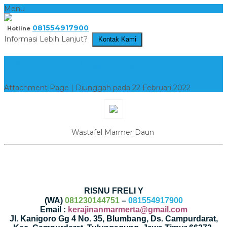
Menu
081554917900
Hotline
Informasi Lebih Lanjut?
Kontak Kami
WASTAFEL MARMER 4
Attachment Page | Diunggah pada 22 Februari 2022
Wastafel Marmer Daun
RISNU FRELI Y
(WA)
081230144751
–
081554917900
Email :
kerajinanmarmerta@gmail.com
Jl. Kanigoro Gg 4 No. 35, Blumbang, Ds. Campurdarat,