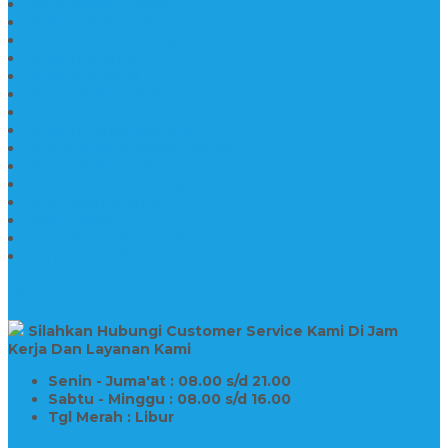
Kijing Makam Granit
Makam Kristen Perjamuan
Makam Marmer Perjamuan
Makam Marmer
Makam Marmer
Model Makam Kristen Terbaru
Makam Kristen Minimalis
Makam Konstruksi Besi
Model Makam Kristen Terbaru
Model Makam Granit
Batu Nisan Kuburan Islam
Batu Nisan Marmer
Nisan Granit
Batu Nisan Granit Custom
Harga Nisan Batu Marmer
SUPPORT
Silahkan Hubungi Customer Service Kami Di Jam
Kerja Dan Layanan Kami
Senin - Juma'at : 08.00 s/d 21.00
Sabtu - Minggu : 08.00 s/d 16.00
Tgl Merah : Libur