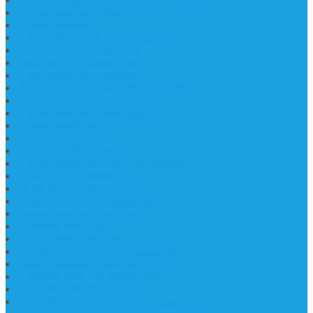
Lantai Marmer Import
Lantai Marmer
Lantai Mamer Kawi Tulungagung
Marmer Lantai Tulungagung
Jual Marmer Harga Murah
Jual Lantai Batu Marmer
Marble Lantai | Harga Marble Lantai
Contoh Lantai Granit Mewah
Lantai Marmer Tulungagung
Lantai Granit Slab
Lantai Motif Marmer
Lantai Motif Mewah
Lantai Motif Marmer Tulungagung
Motif Lantai Marmer
Jenis Marmer Tulungagung
Meja Marmer Tulungagung
Asbak Marmer Modifikasi
Wastafel Marmer
Desain Wastafel Marmer
Kerajinan Marmer Tulungagung
Grosir Wastafel Batu Marmer
Wastafel Marmer Model Daun
Jual Wastafel Marmer
Wastafel Fosil Marmer Tulungagung