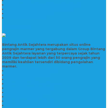
Prasasti Granit
Jasa Pembuatan Prasasti Peresmian Granit
Prasasti Peresmian Bahan Batu Granit
Prasasti Peresmian Marmer
Prasasti Bahan Marmer
TENTANG KAMI
Bintang Antik Sejahtera merupakan situs online
pengrajin marmer yang tergabung dalam Group Bintang
Antik Sejahtera layanan yang terpercaya sejak tahun
2009 dan terdapat lebih dari 50 orang pengrajin yang
memiliki keahlian tersendiri dibidang pengolahan
marmer.
Prasasti Bahan Marmer Murah
Jasa Pembuatan Prasasti
Prasasti PNPM
Prasasti Bahan Marmer Bromo
Prasasti Marmer dan Granit
Prasasti Granit Bandung
Prasasti Hitam Granit
Nisan Prasasti Bahan Granit
Prasasti Murah dan Berkualitas