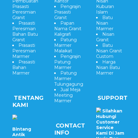
Pembuatan
Kantor
Nisan
Prasasti
Pengrajin
Kuburan
Peresmian
Prasasti
Islam
Granit
Granit
Batu
Prasasti
Papan
Nisan
Peresmian
Nama Granit
Marmer
Bahan Batu
Kaligrafi
Nisan
Granit
Patung
Granit
Prasasti
Marmer
Batu
Peresmian
Malaikat
Nisan Granit
Marmer
Pengrajin
Custom
Prasasti
Patung
Harga
Bahan
Marmer
Nisan Batu
Marmer
Patung
Marmer
Marmer
Tulungagung
Jual Meja
Meeting
TENTANG
SUPPORT
Marmer
KAMI
Silahkan
Hubungi
Customer
CONTACT
Service
Bintang
INFO
Kami Di Jam
Antik