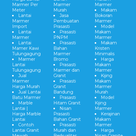
Marmer Per
Marmer
Marmer
Meter
Murah
Makam
Lantai
Jasa
Bokoran
Marmer
Pembuatan
Marmer
Import
Prasasti
Model
Lantai
Prasasti
Makam
Marmer
PNPM
Marmer
Lantai
Prasasti
Makam
Mamer Kawi
Bahan
Kristen
Tulungagung
Marmer
Minimalis
Marmer
Bromo
Harga
Lantai
Prasasti
Makam
Tulungagung
Marmer dan
Marmer
Jual
Granit
Kijing
Marmer
Prasasti
Makam
Harga Murah
Granit
Marmer
Jual Lantai
Bandung
Murah
Batu Marmer
Prasasti
Model
Marble
Hitam Granit
Kijing
Lantai |
Nisan
Marmer
Harga Marble
Prasasti
Kerajinan
Lantai
Bahan Granit
Makam
Contoh
Prasasti
Marmer
Lantai Granit
Murah dan
Harga
Mewah
Berkualitas
Nisan Granite