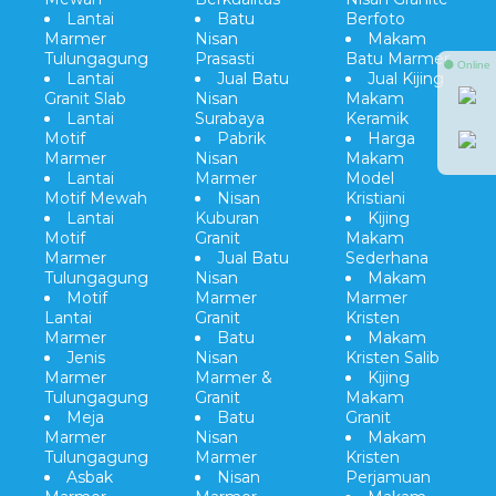
Lantai
Batu
Berfoto
Marmer
Nisan
Makam
Tulungagung
Prasasti
Batu Marmer
⚫ Online
Lantai
Jual Batu
Jual Kijing
Granit Slab
Nisan
Makam
Lantai
Surabaya
Keramik
Motif
Pabrik
Harga
Marmer
Nisan
Makam
Lantai
Marmer
Model
Motif Mewah
Nisan
Kristiani
Lantai
Kuburan
Kijing
Motif
Granit
Makam
Marmer
Jual Batu
Sederhana
Tulungagung
Nisan
Makam
Motif
Marmer
Marmer
Lantai
Granit
Kristen
Marmer
Batu
Makam
Jenis
Nisan
Kristen Salib
Marmer
Marmer &
Kijing
Tulungagung
Granit
Makam
Meja
Batu
Granit
Marmer
Nisan
Makam
Tulungagung
Marmer
Kristen
Asbak
Nisan
Perjamuan