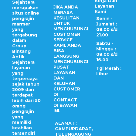
Kerja Dan
Sejahtera
Layanan
JIKA ANDA
merupakan
Kami
MERASA
situs online
KESULITAN
pengrajin
Senin -
UNTUK
marmer
Juma'at :
MENGHUBUNGI
yang
08.00 s/d
CUSTOMER
tergabung
21.00
SERVICE
dalam
Sabtu -
KAMI, ANDA
Group
Minggu :
BISA
Bintang
08.00 s/d
LANGSUNG
Antik
16.00
MENGHUBUNGI
Sejahtera
PUSAT
layanan
Tgl Merah :
LAYANAN
yang
Libur
DAN
terpercaya
KELUHAN
sejak tahun
CUSTOMER
2009 dan
DI
terdapat
CONTACT
lebih dari 50
DI BAWAH
orang
INI.
pengrajin
yang
memiliki
ALAMAT :
keahlian
CAMPURDARAT,
tersendiri
TULUNGAGUNG