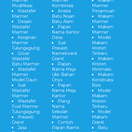
Marmer
Marmer
Makam
Modifikasi
Kombinasi
Marmer
Wastafel
Aneka
Perjamuan
Marmer
Batu Nisan
Makam
Desain
Batu Alam
Marmer
Wastafel
Papan
Makam
Marmer
Nama Kantor
Marmer
Kerajinan
Desa
Model
Marmer
Jual
Makam
Tulungagung
Prasasti
Kristen
Grosir
Nameboard
Terbaru
Wastafel
Granit
Makam
Batu Marmer
Papan
Kristen
Wastafel
Nama Meja
Minimalis
Marmer
Ukir Bahan
Makam
Model Daun
Onyx
Konstruksi
Jual
Papan
Besi
Wastafel
Nama Meja
Model
Marmer
Kantor
Makam
Wastafel
Plang
Kristen
Fosil Marmer
Nama
Terbaru
Tulungagung
Sekolah
Model
Prasasti
Marmer
Makam
Granit
Contoh
Granit
Jasa
Papan Nama
Batu