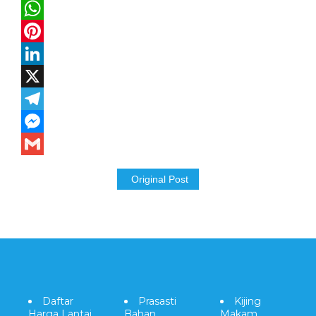
Facebook
WhatsApp
Pinterest
LinkedIn
X
Telegram
Messenger
Gmail
Original Post
Daftar
Prasasti
Kijing
Harga Lantai
Bahan
Makam