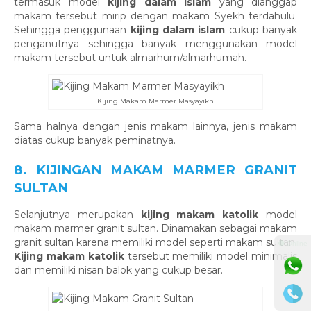
termasuk model
kijing dalam islam
yang dianggap
makam tersebut mirip dengan makam Syekh terdahulu.
Sehingga penggunaan
kijing dalam islam
cukup banyak
penganutnya sehingga banyak menggunakan model
makam tersebut untuk almarhum/almarhumah.
Kijing Makam Marmer Masyayikh
Sama halnya dengan jenis makam lainnya, jenis makam
diatas cukup banyak peminatnya.
8. KIJINGAN MAKAM MARMER GRANIT
SULTAN
Selanjutnya merupakan
kijing makam katolik
model
makam marmer granit sultan. Dinamakan sebagai makam
granit sultan karena memiliki model seperti makam sultan.
⚫ Online
Kijing makam katolik
tersebut memiliki model minimalis
dan memiliki nisan balok yang cukup besar.