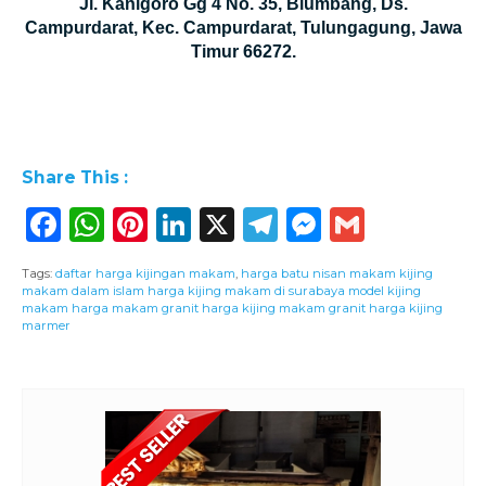
Jl. Kanigoro Gg 4 No. 35, Blumbang, Ds.
Campurdarat, Kec. Campurdarat, Tulungagung, Jawa
Timur 66272.
Share This :
Facebook
WhatsApp
Pinterest
LinkedIn
X
Telegram
Messeng
Gmail
Tags:
daftar harga kijingan makam
,
harga batu nisan makam kijing
makam dalam islam harga kijing makam di surabaya model kijing
makam harga makam granit harga kijing makam granit harga kijing
marmer