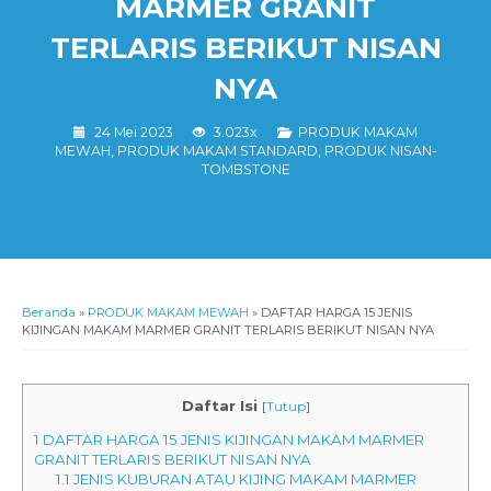
MARMER GRANIT
TERLARIS BERIKUT NISAN
NYA
24 Mei 2023
3.023x
PRODUK MAKAM
MEWAH
,
PRODUK MAKAM STANDARD
,
PRODUK NISAN-
TOMBSTONE
Beranda
»
PRODUK MAKAM MEWAH
»
DAFTAR HARGA 15 JENIS
KIJINGAN MAKAM MARMER GRANIT TERLARIS BERIKUT NISAN NYA
Daftar Isi
[
Tutup
]
1
DAFTAR HARGA 15 JENIS KIJINGAN MAKAM MARMER
GRANIT TERLARIS BERIKUT NISAN NYA
1.1
JENIS KUBURAN ATAU KIJING MAKAM MARMER