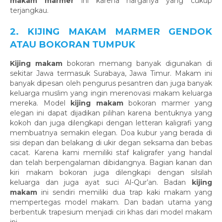
makam marmer
ini karena harganya yang cukup
terjangkau.
2. KIJING MAKAM MARMER GENDOK
ATAU BOKORAN TUMPUK
Kijing makam
bokoran memang banyak digunakan di
sekitar Jawa termasuk Surabaya, Jawa Timur. Makam ini
banyak dipesan oleh pengurus pesantren dan juga banyak
keluarga muslim yang ingin merenovasi makam keluarga
mereka. Model
kijing makam
bokoran marmer yang
elegan ini dapat dijadikan pilihan karena bentuknya yang
kokoh dan juga dilengkapi dengan letteran kaligrafi yang
membuatnya semakin elegan. Doa kubur yang berada di
sisi depan dan belakang di ukir degan seksama dan bebas
cacat. Karena kami memiliki staf kaligrafer yang handal
dan telah berpengalaman dibidangnya. Bagian kanan dan
kiri makam bokoran juga dilengkapi dengan silsilah
keluarga dan juga ayat suci Al-Qur’an. Badan
kijing
makam
ini sendiri memiliki dua trap kaki makam yang
mempertegas model makam. Dan badan utama yang
berbentuk trapesium menjadi ciri khas dari model makam
ini.