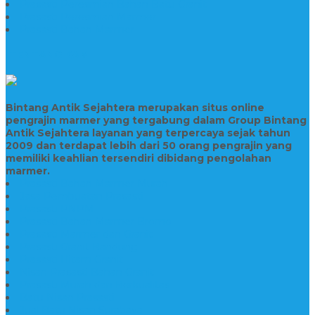
Prasasti Peresmian Bahan Batu Granit
Prasasti Peresmian Marmer
Prasasti Bahan Marmer
TENTANG KAMI
Bintang Antik Sejahtera merupakan situs online
pengrajin marmer yang tergabung dalam Group Bintang
Antik Sejahtera layanan yang terpercaya sejak tahun
2009 dan terdapat lebih dari 50 orang pengrajin yang
memiliki keahlian tersendiri dibidang pengolahan
marmer.
Prasasti Bahan Marmer Murah
Jasa Pembuatan Prasasti
Prasasti PNPM
Prasasti Bahan Marmer Bromo
Prasasti Marmer dan Granit
Prasasti Granit Bandung
Prasasti Hitam Granit
Nisan Prasasti Bahan Granit
Prasasti Murah dan Berkualitas
Batu Nisan Prasasti
Jual Batu Nisan Surabaya