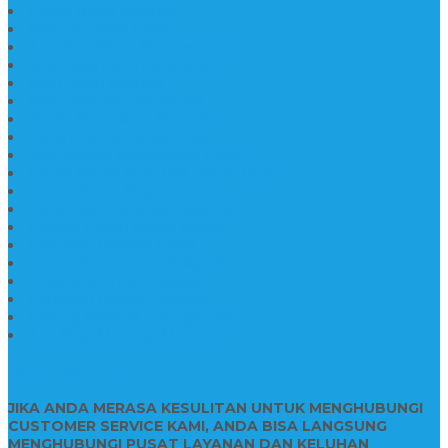
Pabrik Nisan Marmer
Nisan Kuburan Granit
Jual Batu Nisan Marmer Granit
Batu Nisan Marmer & Granit
Batu Nisan Marmer
Nisan Marmer Kombinasi
Aneka Batu Nisan Batu Alam
Papan Nama Kantor Desa
Jual Prasasti Nameboard Granit
Papan Nama Meja Ukir Bahan Onyx
Papan Nama Meja Kantor
Plang Nama Sekolah Marmer
Contoh Papan Nama Kantor
Pengrajin Prasasti Granit
Papan Nama Granit Kaligrafi
Patung Marmer Malaikat
Pengrajin Patung Marmer
Patung Marmer Tulungagung
Jual Meja Meeting Marmer
CONTACT INFO
JIKA ANDA MERASA KESULITAN UNTUK MENGHUBUNGI
CUSTOMER SERVICE KAMI, ANDA BISA LANGSUNG
MENGHUBUNGI PUSAT LAYANAN DAN KELUHAN