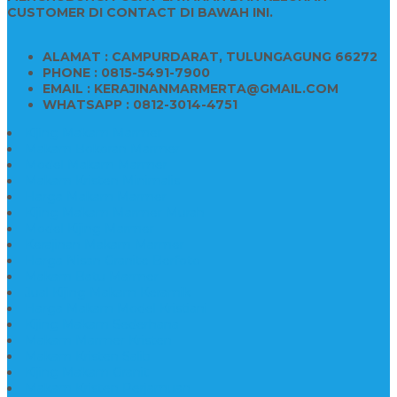
CUSTOMER DI CONTACT DI BAWAH INI.
ALAMAT : CAMPURDARAT, TULUNGAGUNG 66272
PHONE : 0815-5491-7900
EMAIL : KERAJINANMARMERTA@GMAIL.COM
WHATSAPP : 0812-3014-4751
Kijing Makam Marmer
Makam Bokoran Marmer
Model Makam Marmer
Makam Kristen Minimalis
Harga Makam Marmer
Kijing Makam Marmer Murah
Model Kijing Marmer
Kerajinan Makam Marmer
Harga Nisan Granite Berfoto
Makam Batu Marmer
Jual Kijing Makam Keramik
Harga Makam Model Kristiani
Kijing Makam Sederhana
Makam Marmer Kristen
Makam Kristen Salib
Kijing Makam Granit
Makam Kristen Perjamuan