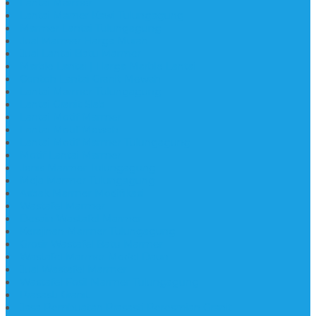
Lantai Marmer
Lantai Mamer Kawi Tulungagung
Marmer Lantai Tulungagung
Jual Marmer Harga Murah
Jual Lantai Batu Marmer
Marble Lantai | Harga Marble Lantai
Contoh Lantai Granit Mewah
Lantai Marmer Tulungagung
Lantai Granit Slab
Lantai Motif Marmer
Lantai Motif Mewah
Lantai Motif Marmer Tulungagung
Motif Lantai Marmer
Jenis Marmer Tulungagung
Meja Marmer Tulungagung
Asbak Marmer Modifikasi
Wastafel Marmer
Desain Wastafel Marmer
Kerajinan Marmer Tulungagung
Grosir Wastafel Batu Marmer
Wastafel Marmer Model Daun
Jual Wastafel Marmer
Wastafel Fosil Marmer Tulungagung
Prasasti Granit
Jasa Pembuatan Prasasti Peresmian Granit