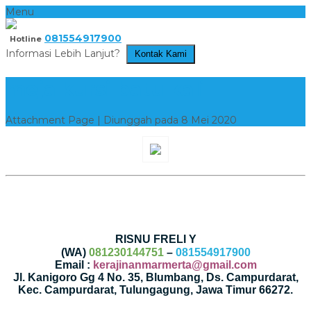
Menu
081554917900
Hotline
Informasi Lebih Lanjut?
Kontak Kami
meja kursi batu kali
Attachment Page | Diunggah pada 8 Mei 2020
RISNU FRELI Y
(WA)
081230144751
–
081554917900
Email :
kerajinanmarmerta@gmail.com
Jl. Kanigoro Gg 4 No. 35, Blumbang, Ds. Campurdarat,
Kec. Campurdarat, Tulungagung, Jawa Timur 66272.