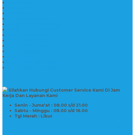
Makam Marmer Perjamuan
Makam Marmer
Makam Marmer
Model Makam Kristen Terbaru
Makam Kristen Minimalis
Makam Konstruksi Besi
Model Makam Kristen Terbaru
Model Makam Granit
Batu Nisan Kuburan Islam
Batu Nisan Marmer
Nisan Granit
Batu Nisan Granit Custom
Harga Nisan Batu Marmer
SUPPORT
Silahkan Hubungi Customer Service Kami Di Jam
Kerja Dan Layanan Kami
Senin - Juma'at : 08.00 s/d 21.00
Sabtu - Minggu : 08.00 s/d 16.00
Tgl Merah : Libur
Copyright © BINTANG ANTIK SEJAHTERA 2022 - All Rights
Reserved