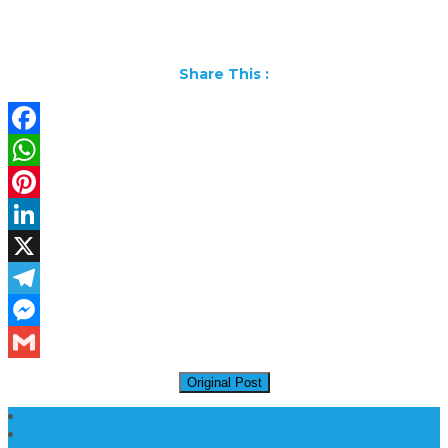
Share This :
Facebook
WhatsApp
Pinterest
LinkedIn
X
Telegram
Messenger
Gmail
Original Post
Daftar Harga Lantai Marmer Per Meter
Lantai Marmer Import