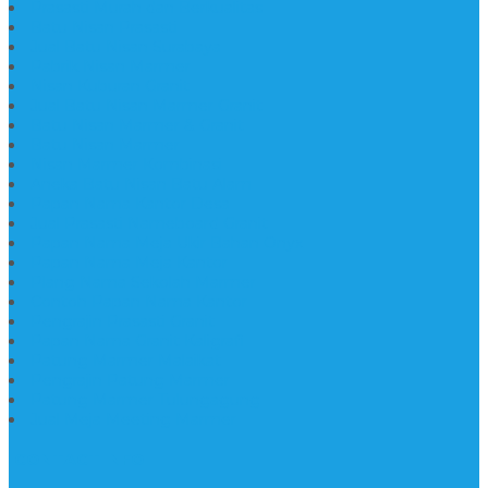
Prasasti Murah dan Berkualitas
Batu Nisan Prasasti
Jual Batu Nisan Surabaya
Pabrik Nisan Marmer
Nisan Kuburan Granit
Jual Batu Nisan Marmer Granit
Batu Nisan Marmer & Granit
Batu Nisan Marmer
Nisan Marmer Kombinasi
Aneka Batu Nisan Batu Alam
Papan Nama Kantor Desa
Jual Prasasti Nameboard Granit
Papan Nama Meja Ukir Bahan Onyx
Papan Nama Meja Kantor
Plang Nama Sekolah Marmer
Contoh Papan Nama Kantor
Pengrajin Prasasti Granit
Papan Nama Granit Kaligrafi
Patung Marmer Malaikat
Pengrajin Patung Marmer
Patung Marmer Tulungagung
Jual Meja Meeting Marmer
CONTACT INFO