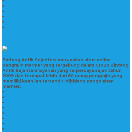
Wastafel Fosil Marmer Tulungagung
Prasasti Granit
Jasa Pembuatan Prasasti Peresmian Granit
Prasasti Peresmian Bahan Batu Granit
Prasasti Peresmian Marmer
Prasasti Bahan Marmer
TENTANG KAMI
Bintang Antik Sejahtera merupakan situs online
pengrajin marmer yang tergabung dalam Group Bintang
Antik Sejahtera layanan yang terpercaya sejak tahun
2009 dan terdapat lebih dari 50 orang pengrajin yang
memiliki keahlian tersendiri dibidang pengolahan
marmer.
Prasasti Bahan Marmer Murah
Jasa Pembuatan Prasasti
Prasasti PNPM
Prasasti Bahan Marmer Bromo
Prasasti Marmer dan Granit
Prasasti Granit Bandung
Prasasti Hitam Granit
Nisan Prasasti Bahan Granit