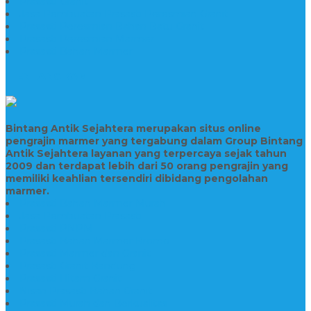
Prasasti Granit
Jasa Pembuatan Prasasti Peresmian Granit
Prasasti Peresmian Bahan Batu Granit
Prasasti Peresmian Marmer
Prasasti Bahan Marmer
TENTANG KAMI
Bintang Antik Sejahtera merupakan situs online
pengrajin marmer yang tergabung dalam Group Bintang
Antik Sejahtera layanan yang terpercaya sejak tahun
2009 dan terdapat lebih dari 50 orang pengrajin yang
memiliki keahlian tersendiri dibidang pengolahan
marmer.
Prasasti Bahan Marmer Murah
Jasa Pembuatan Prasasti
Prasasti PNPM
Prasasti Bahan Marmer Bromo
Prasasti Marmer dan Granit
Prasasti Granit Bandung
Prasasti Hitam Granit
Nisan Prasasti Bahan Granit
Prasasti Murah dan Berkualitas