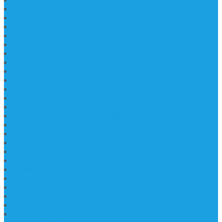
Lantai Marmer Import
Lantai Marmer
Lantai Mamer Kawi Tulungagung
Marmer Lantai Tulungagung
Jual Marmer Harga Murah
Jual Lantai Batu Marmer
Marble Lantai | Harga Marble Lantai
Contoh Lantai Granit Mewah
Lantai Marmer Tulungagung
Lantai Granit Slab
Lantai Motif Marmer
Lantai Motif Mewah
Lantai Motif Marmer Tulungagung
Motif Lantai Marmer
Jenis Marmer Tulungagung
Meja Marmer Tulungagung
Asbak Marmer Modifikasi
Wastafel Marmer
Desain Wastafel Marmer
Kerajinan Marmer Tulungagung
Grosir Wastafel Batu Marmer
Wastafel Marmer Model Daun
Jual Wastafel Marmer
Wastafel Fosil Marmer Tulungagung