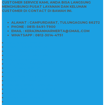
CUSTOMER SERVICE KAMI, ANDA BISA LANGSUNG
MENGHUBUNGI PUSAT LAYANAN DAN KELUHAN
CUSTOMER DI CONTACT DI BAWAH INI.
ALAMAT : CAMPURDARAT, TULUNGAGUNG 66272
PHONE : 0815-5491-7900
EMAIL : KERAJINANMARMERTA@GMAIL.COM
WHATSAPP : 0812-3014-4751
Kijing Makam Marmer
Makam Bokoran Marmer
Model Makam Marmer
Makam Kristen Minimalis
Harga Makam Marmer
Kijing Makam Marmer Murah
Model Kijing Marmer
Kerajinan Makam Marmer
Harga Nisan Granite Berfoto
Makam Batu Marmer
Jual Kijing Makam Keramik
Harga Makam Model Kristiani
Kijing Makam Sederhana
Makam Marmer Kristen
Makam Kristen Salib