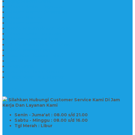
Kijing Makam Granit
Makam Kristen Perjamuan
Makam Marmer Perjamuan
Makam Marmer
Makam Marmer
Model Makam Kristen Terbaru
Makam Kristen Minimalis
Makam Konstruksi Besi
Model Makam Kristen Terbaru
Model Makam Granit
Batu Nisan Kuburan Islam
Batu Nisan Marmer
Nisan Granit
Batu Nisan Granit Custom
Harga Nisan Batu Marmer
SUPPORT
Silahkan Hubungi Customer Service Kami Di Jam
Kerja Dan Layanan Kami
Senin - Juma'at : 08.00 s/d 21.00
Sabtu - Minggu : 08.00 s/d 16.00
Tgl Merah : Libur