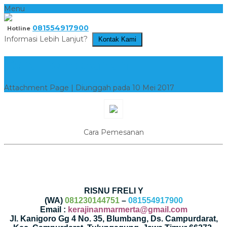
Menu
081554917900
Hotline
Informasi Lebih Lanjut?
Kontak Kami
Cara Pemesanan
Attachment Page | Diunggah pada 10 Mei 2017
Cara Pemesanan
RISNU FRELI Y
(WA)
081230144751
–
081554917900
Email :
kerajinanmarmerta@gmail.com
Jl. Kanigoro Gg 4 No. 35, Blumbang, Ds. Campurdarat,