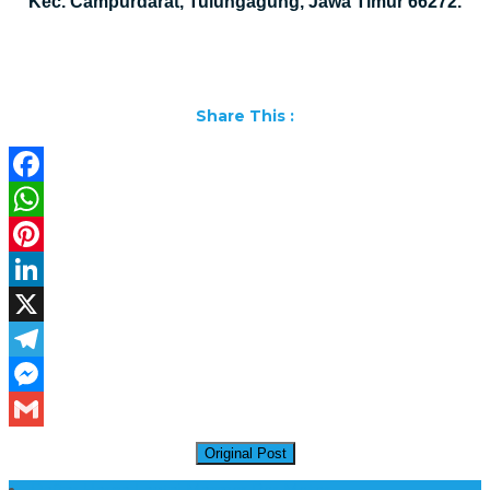
Kec. Campurdarat, Tulungagung, Jawa Timur 66272.
Share This :
Facebook
WhatsApp
Pinterest
LinkedIn
X
Telegram
Messenger
Gmail
Original Post
Daftar Harga Lantai Marmer Per Meter