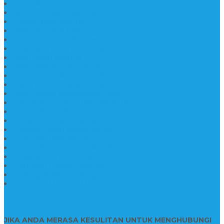
Batu Nisan Prasasti
Jual Batu Nisan Surabaya
Pabrik Nisan Marmer
Nisan Kuburan Granit
Jual Batu Nisan Marmer Granit
Batu Nisan Marmer & Granit
Batu Nisan Marmer
Nisan Marmer Kombinasi
Aneka Batu Nisan Batu Alam
Papan Nama Kantor Desa
Jual Prasasti Nameboard Granit
Papan Nama Meja Ukir Bahan Onyx
Papan Nama Meja Kantor
Plang Nama Sekolah Marmer
Contoh Papan Nama Kantor
Pengrajin Prasasti Granit
Papan Nama Granit Kaligrafi
Patung Marmer Malaikat
Pengrajin Patung Marmer
Patung Marmer Tulungagung
Jual Meja Meeting Marmer
CONTACT INFO
JIKA ANDA MERASA KESULITAN UNTUK MENGHUBUNGI