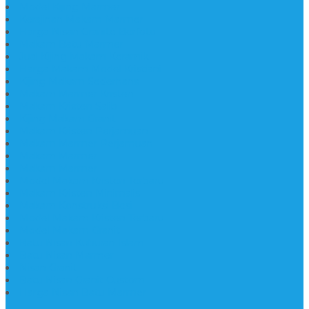
Model Kijing Marmer
Kerajinan Makam Marmer
Harga Nisan Granite Berfoto
Makam Batu Marmer
Jual Kijing Makam Keramik
Harga Makam Model Kristiani
Kijing Makam Sederhana
Makam Marmer Kristen
Makam Kristen Salib
Kijing Makam Granit
Makam Kristen Perjamuan
Makam Marmer Perjamuan
Makam Marmer
Makam Marmer
Model Makam Kristen Terbaru
Makam Kristen Minimalis
Makam Konstruksi Besi
Model Makam Kristen Terbaru
Model Makam Granit
Batu Nisan Kuburan Islam
Batu Nisan Marmer
Nisan Granit
Batu Nisan Granit Custom
Harga Nisan Batu Marmer