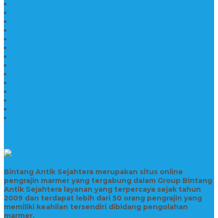
Meja Marmer Tulungagung
Asbak Marmer Modifikasi
Wastafel Marmer
Desain Wastafel Marmer
Kerajinan Marmer Tulungagung
Grosir Wastafel Batu Marmer
Wastafel Marmer Model Daun
Jual Wastafel Marmer
Wastafel Fosil Marmer Tulungagung
Prasasti Granit
Jasa Pembuatan Prasasti Peresmian Granit
Prasasti Peresmian Bahan Batu Granit
Prasasti Peresmian Marmer
Prasasti Bahan Marmer
TENTANG KAMI
Bintang Antik Sejahtera merupakan situs online
pengrajin marmer yang tergabung dalam Group Bintang
Antik Sejahtera layanan yang terpercaya sejak tahun
2009 dan terdapat lebih dari 50 orang pengrajin yang
memiliki keahlian tersendiri dibidang pengolahan
marmer.