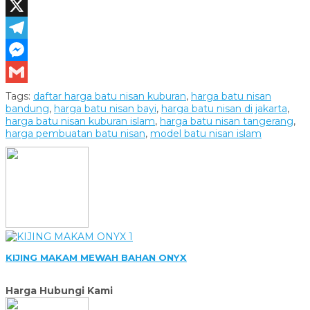
LinkedIn
X
Telegram
Messenger
Gmail
Tags:
daftar harga batu nisan kuburan
,
harga batu nisan
bandung
,
harga batu nisan bayi
,
harga batu nisan di jakarta
,
harga batu nisan kuburan islam
,
harga batu nisan tangerang
,
harga pembuatan batu nisan
,
model batu nisan islam
KIJING MAKAM MEWAH BAHAN ONYX
Harga Hubungi Kami