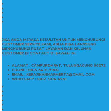
Papan Nama Granit Kaligrafi
Patung Marmer Malaikat
Pengrajin Patung Marmer
Patung Marmer Tulungagung
Jual Meja Meeting Marmer
CONTACT INFO
JIKA ANDA MERASA KESULITAN UNTUK MENGHUBUNGI
CUSTOMER SERVICE KAMI, ANDA BISA LANGSUNG
MENGHUBUNGI PUSAT LAYANAN DAN KELUHAN
CUSTOMER DI CONTACT DI BAWAH INI.
ALAMAT : CAMPURDARAT, TULUNGAGUNG 66272
PHONE : 0815-5491-7900
EMAIL : KERAJINANMARMERTA@GMAIL.COM
WHATSAPP : 0812-3014-4751
Kijing Makam Marmer
Makam Bokoran Marmer
Model Makam Marmer
Makam Kristen Minimalis
Harga Makam Marmer
Kijing Makam Marmer Murah