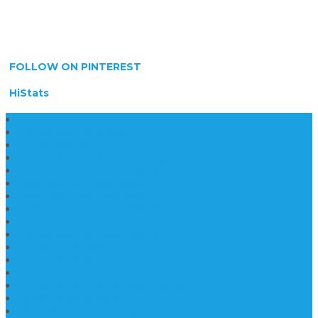
FOLLOW ON PINTEREST
HiStats
Daftar Harga Lantai Marmer Per Meter
Lantai Marmer Import
Lantai Marmer
Lantai Mamer Kawi Tulungagung
Marmer Lantai Tulungagung
Jual Marmer Harga Murah
Jual Lantai Batu Marmer
Marble Lantai | Harga Marble Lantai
Contoh Lantai Granit Mewah
Lantai Marmer Tulungagung
Lantai Granit Slab
Lantai Motif Marmer
Lantai Motif Mewah
Lantai Motif Marmer Tulungagung
Motif Lantai Marmer
Jenis Marmer Tulungagung