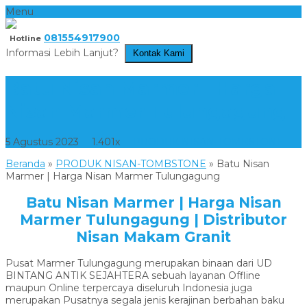
Menu
081554917900
Hotline
Informasi Lebih Lanjut?
Kontak Kami
Batu Nisan Marmer | Harga
Nisan Marmer Tulungagung
5 Agustus 2023
1.401x
PRODUK NISAN-TOMBSTONE
Beranda
»
PRODUK NISAN-TOMBSTONE
»
Batu Nisan
Marmer | Harga Nisan Marmer Tulungagung
Batu Nisan Marmer | Harga Nisan
Marmer Tulungagung | Distributor
Nisan Makam Granit
Pusat Marmer Tulungagung merupakan binaan dari UD
BINTANG ANTIK SEJAHTERA sebuah layanan Offline
maupun Online terpercaya diseluruh Indonesia juga
merupakan Pusatnya segala jenis kerajinan berbahan baku