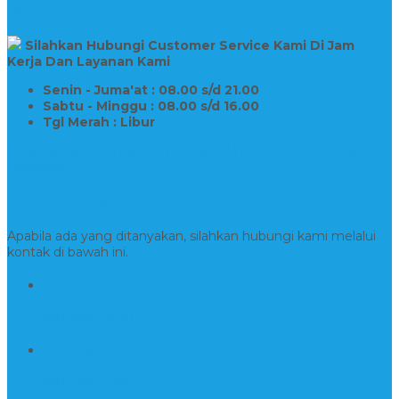
SUPPORT
Silahkan Hubungi Customer Service Kami Di Jam
Kerja Dan Layanan Kami
Senin - Juma'at : 08.00 s/d 21.00
Sabtu - Minggu : 08.00 s/d 16.00
Tgl Merah : Libur
Copyright © BINTANG ANTIK SEJAHTERA 2022 - All Rights
Reserved
Kontak Kami
Apabila ada yang ditanyakan, silahkan hubungi kami melalui
kontak di bawah ini.
Hotline
081554917900
Whatsapp
081230144751