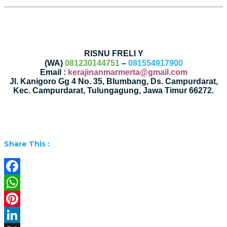
RISNU FRELI Y
(WA)
081230144751
–
081554917900
Email :
kerajinanmarmerta@gmail.com
Jl. Kanigoro Gg 4 No. 35, Blumbang, Ds. Campurdarat,
Kec. Campurdarat, Tulungagung, Jawa Timur 66272.
Share This :
Facebook
WhatsApp
Pinterest