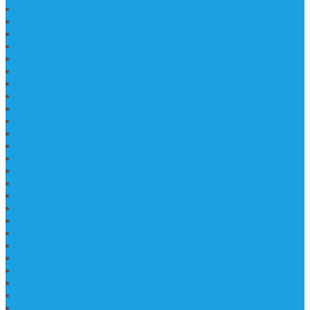
Prasasti Bahan Marmer Murah
Jasa Pembuatan Prasasti
Prasasti PNPM
Prasasti Bahan Marmer Bromo
Prasasti Marmer dan Granit
Prasasti Granit Bandung
Prasasti Hitam Granit
Nisan Prasasti Bahan Granit
Prasasti Murah dan Berkualitas
Batu Nisan Prasasti
Jual Batu Nisan Surabaya
Pabrik Nisan Marmer
Nisan Kuburan Granit
Jual Batu Nisan Marmer Granit
Batu Nisan Marmer & Granit
Batu Nisan Marmer
Nisan Marmer Kombinasi
Aneka Batu Nisan Batu Alam
Papan Nama Kantor Desa
Jual Prasasti Nameboard Granit
Papan Nama Meja Ukir Bahan Onyx
Papan Nama Meja Kantor
Plang Nama Sekolah Marmer
Contoh Papan Nama Kantor
Pengrajin Prasasti Granit