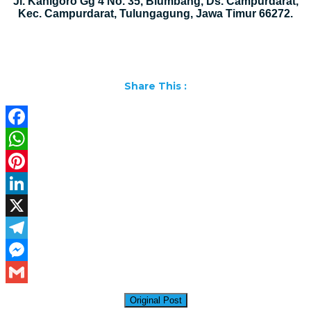
Jl. Kanigoro Gg 4 No. 35, Blumbang, Ds. Campurdarat,
Kec. Campurdarat, Tulungagung, Jawa Timur 66272.
Share This :
Facebook
WhatsApp
Pinterest
LinkedIn
X
Telegram
Messenger
Gmail
Original Post