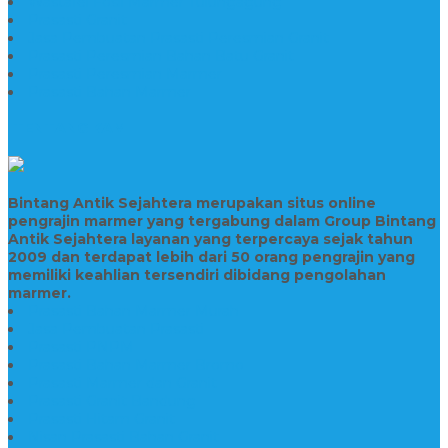
Wastafel Fosil Marmer Tulungagung
Prasasti Granit
Jasa Pembuatan Prasasti Peresmian Granit
Prasasti Peresmian Bahan Batu Granit
Prasasti Peresmian Marmer
Prasasti Bahan Marmer
TENTANG KAMI
Bintang Antik Sejahtera merupakan situs online
pengrajin marmer yang tergabung dalam Group Bintang
Antik Sejahtera layanan yang terpercaya sejak tahun
2009 dan terdapat lebih dari 50 orang pengrajin yang
memiliki keahlian tersendiri dibidang pengolahan
marmer.
Prasasti Bahan Marmer Murah
Jasa Pembuatan Prasasti
Prasasti PNPM
Prasasti Bahan Marmer Bromo
Prasasti Marmer dan Granit
Prasasti Granit Bandung
Prasasti Hitam Granit
Nisan Prasasti Bahan Granit