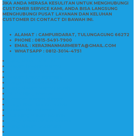
JIKA ANDA MERASA KESULITAN UNTUK MENGHUBUNGI
CUSTOMER SERVICE KAMI, ANDA BISA LANGSUNG
MENGHUBUNGI PUSAT LAYANAN DAN KELUHAN
CUSTOMER DI CONTACT DI BAWAH INI.
ALAMAT : CAMPURDARAT, TULUNGAGUNG 66272
PHONE : 0815-5491-7900
EMAIL : KERAJINANMARMERTA@GMAIL.COM
WHATSAPP : 0812-3014-4751
Kijing Makam Marmer
Makam Bokoran Marmer
Model Makam Marmer
Makam Kristen Minimalis
Harga Makam Marmer
Kijing Makam Marmer Murah
Model Kijing Marmer
Kerajinan Makam Marmer
Harga Nisan Granite Berfoto
Makam Batu Marmer
Jual Kijing Makam Keramik
Harga Makam Model Kristiani
Kijing Makam Sederhana
Makam Marmer Kristen