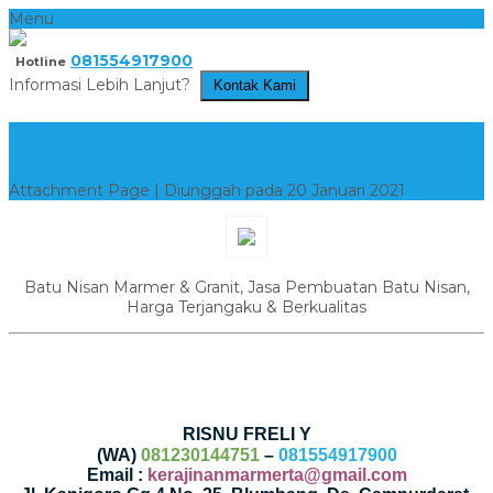
Menu
081554917900
Hotline
Informasi Lebih Lanjut?
Kontak Kami
Nisan Stock 2020
Attachment Page | Diunggah pada 20 Januari 2021
Batu Nisan Marmer & Granit, Jasa Pembuatan Batu Nisan,
Harga Terjangaku & Berkualitas
RISNU FRELI Y
(WA)
081230144751
–
081554917900
Email :
kerajinanmarmerta@gmail.com