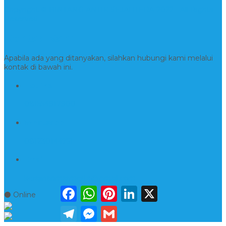
Copyright © BINTANG ANTIK SEJAHTERA 2022 - All Rights
Reserved
Kontak Kami
Apabila ada yang ditanyakan, silahkan hubungi kami melalui
kontak di bawah ini.
Hotline
081554917900
Whatsapp
081230144751
Email
kerajinanmarmerta@gmail.com
Facebook
WhatsApp
Pinterest
LinkedIn
X
⚫ Online
Telegram
Messenger
Gmail