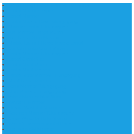
Daftar Harga Lantai Marmer Per Meter
Lantai Marmer Import
Lantai Marmer
Lantai Mamer Kawi Tulungagung
Marmer Lantai Tulungagung
Jual Marmer Harga Murah
Jual Lantai Batu Marmer
Marble Lantai | Harga Marble Lantai
Contoh Lantai Granit Mewah
Lantai Marmer Tulungagung
Lantai Granit Slab
Lantai Motif Marmer
Lantai Motif Mewah
Lantai Motif Marmer Tulungagung
Motif Lantai Marmer
Jenis Marmer Tulungagung
Meja Marmer Tulungagung
Asbak Marmer Modifikasi
Wastafel Marmer
Desain Wastafel Marmer
Kerajinan Marmer Tulungagung
Grosir Wastafel Batu Marmer
Wastafel Marmer Model Daun
Jual Wastafel Marmer