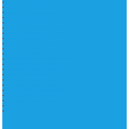
Prasasti Murah dan Berkualitas
Batu Nisan Prasasti
Jual Batu Nisan Surabaya
Pabrik Nisan Marmer
Nisan Kuburan Granit
Jual Batu Nisan Marmer Granit
Batu Nisan Marmer & Granit
Batu Nisan Marmer
Nisan Marmer Kombinasi
Aneka Batu Nisan Batu Alam
Papan Nama Kantor Desa
Jual Prasasti Nameboard Granit
Papan Nama Meja Ukir Bahan Onyx
Papan Nama Meja Kantor
Plang Nama Sekolah Marmer
Contoh Papan Nama Kantor
Pengrajin Prasasti Granit
Papan Nama Granit Kaligrafi
Patung Marmer Malaikat
Pengrajin Patung Marmer
Patung Marmer Tulungagung
Jual Meja Meeting Marmer
CONTACT INFO