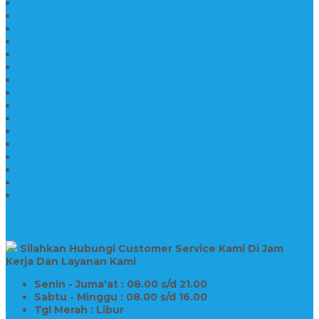
Makam Kristen Salib
Kijing Makam Granit
Makam Kristen Perjamuan
Makam Marmer Perjamuan
Makam Marmer
Makam Marmer
Model Makam Kristen Terbaru
Makam Kristen Minimalis
Makam Konstruksi Besi
Model Makam Kristen Terbaru
Model Makam Granit
Batu Nisan Kuburan Islam
Batu Nisan Marmer
Nisan Granit
Batu Nisan Granit Custom
Harga Nisan Batu Marmer
SUPPORT
Silahkan Hubungi Customer Service Kami Di Jam
Kerja Dan Layanan Kami
Senin - Juma'at : 08.00 s/d 21.00
Sabtu - Minggu : 08.00 s/d 16.00
Tgl Merah : Libur