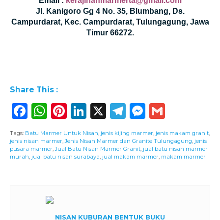
Email :
kerajinanmarmerta@gmail.com
Jl. Kanigoro Gg 4 No. 35, Blumbang, Ds.
Campurdarat, Kec. Campurdarat, Tulungagung, Jawa
Timur 66272.
Share This :
Facebook
WhatsApp
Pinterest
LinkedIn
X
Telegram
Messeng
Gmail
Tags:
Batu Marmer Untuk Nisan
,
jenis kijing marmer
,
jenis makam granit
,
jenis nisan marmer
,
Jenis Nisan Marmer dan Granite Tulungagung
,
jenis
pusara marmer
,
Jual Batu Nisan Marmer Granit
,
jual batu nisan marmer
murah
,
jual batu nisan surabaya
,
jual makam marmer
,
makam marmer
NISAN KUBURAN BENTUK BUKU