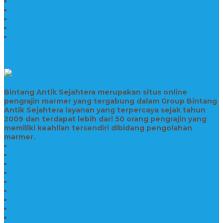
Prasasti Granit
Jasa Pembuatan Prasasti Peresmian Granit
Prasasti Peresmian Bahan Batu Granit
Prasasti Peresmian Marmer
Prasasti Bahan Marmer
TENTANG KAMI
Bintang Antik Sejahtera merupakan situs online
pengrajin marmer yang tergabung dalam Group Bintang
Antik Sejahtera layanan yang terpercaya sejak tahun
2009 dan terdapat lebih dari 50 orang pengrajin yang
memiliki keahlian tersendiri dibidang pengolahan
marmer.
Prasasti Bahan Marmer Murah
Jasa Pembuatan Prasasti
Prasasti PNPM
Prasasti Bahan Marmer Bromo
Prasasti Marmer dan Granit
Prasasti Granit Bandung
Prasasti Hitam Granit
Nisan Prasasti Bahan Granit
Prasasti Murah dan Berkualitas