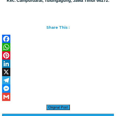
Kec. Campurdarat, Tulungagung, Jawa Timur 66272.
Share This :
Facebook
WhatsApp
Pinterest
LinkedIn
X
Telegram
Messenger
Gmail
Original Post
Daftar Harga Lantai Marmer Per Meter