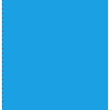
Lantai Marmer Import
Lantai Marmer
Lantai Mamer Kawi Tulungagung
Marmer Lantai Tulungagung
Jual Marmer Harga Murah
Jual Lantai Batu Marmer
Marble Lantai | Harga Marble Lantai
Contoh Lantai Granit Mewah
Lantai Marmer Tulungagung
Lantai Granit Slab
Lantai Motif Marmer
Lantai Motif Mewah
Lantai Motif Marmer Tulungagung
Motif Lantai Marmer
Jenis Marmer Tulungagung
Meja Marmer Tulungagung
Asbak Marmer Modifikasi
Wastafel Marmer
Desain Wastafel Marmer
Kerajinan Marmer Tulungagung
Grosir Wastafel Batu Marmer
Wastafel Marmer Model Daun
Jual Wastafel Marmer
Wastafel Fosil Marmer Tulungagung