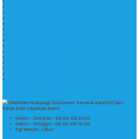
Kijing Makam Granit
Makam Kristen Perjamuan
Makam Marmer Perjamuan
Makam Marmer
Makam Marmer
Model Makam Kristen Terbaru
Makam Kristen Minimalis
Makam Konstruksi Besi
Model Makam Kristen Terbaru
Model Makam Granit
Batu Nisan Kuburan Islam
Batu Nisan Marmer
Nisan Granit
Batu Nisan Granit Custom
Harga Nisan Batu Marmer
SUPPORT
Silahkan Hubungi Customer Service Kami Di Jam
Kerja Dan Layanan Kami
Senin - Juma'at : 08.00 s/d 21.00
Sabtu - Minggu : 08.00 s/d 16.00
Tgl Merah : Libur