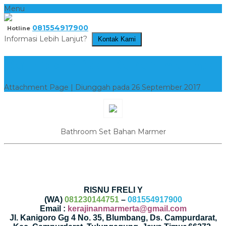
Menu
081554917900
Hotline
Informasi Lebih Lanjut?
Kontak Kami
Bathroom Set Bahan Marmer
Attachment Page | Diunggah pada 26 September 2017
Bathroom Set Bahan Marmer
RISNU FRELI Y
(WA)
081230144751
–
081554917900
Email :
kerajinanmarmerta@gmail.com
Jl. Kanigoro Gg 4 No. 35, Blumbang, Ds. Campurdarat,