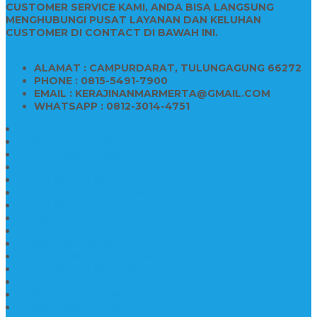
CUSTOMER SERVICE KAMI, ANDA BISA LANGSUNG
MENGHUBUNGI PUSAT LAYANAN DAN KELUHAN
CUSTOMER DI CONTACT DI BAWAH INI.
ALAMAT : CAMPURDARAT, TULUNGAGUNG 66272
PHONE : 0815-5491-7900
EMAIL : KERAJINANMARMERTA@GMAIL.COM
WHATSAPP : 0812-3014-4751
Kijing Makam Marmer
Makam Bokoran Marmer
Model Makam Marmer
Makam Kristen Minimalis
Harga Makam Marmer
Kijing Makam Marmer Murah
Model Kijing Marmer
Kerajinan Makam Marmer
Harga Nisan Granite Berfoto
Makam Batu Marmer
Jual Kijing Makam Keramik
Harga Makam Model Kristiani
Kijing Makam Sederhana
Makam Marmer Kristen
Makam Kristen Salib