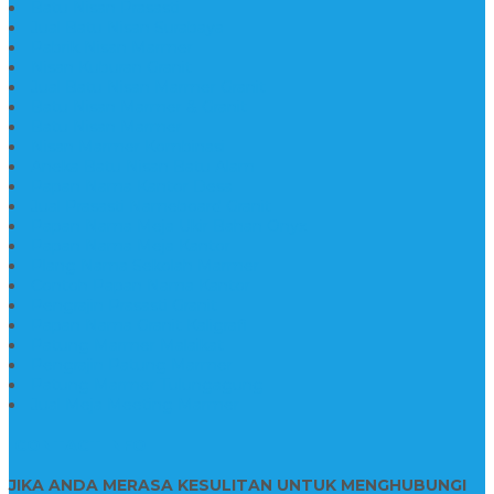
Batu Nisan Prasasti
Jual Batu Nisan Surabaya
Pabrik Nisan Marmer
Nisan Kuburan Granit
Jual Batu Nisan Marmer Granit
Batu Nisan Marmer & Granit
Batu Nisan Marmer
Nisan Marmer Kombinasi
Aneka Batu Nisan Batu Alam
Papan Nama Kantor Desa
Jual Prasasti Nameboard Granit
Papan Nama Meja Ukir Bahan Onyx
Papan Nama Meja Kantor
Plang Nama Sekolah Marmer
Contoh Papan Nama Kantor
Pengrajin Prasasti Granit
Papan Nama Granit Kaligrafi
Patung Marmer Malaikat
Pengrajin Patung Marmer
Patung Marmer Tulungagung
Jual Meja Meeting Marmer
CONTACT INFO
JIKA ANDA MERASA KESULITAN UNTUK MENGHUBUNGI