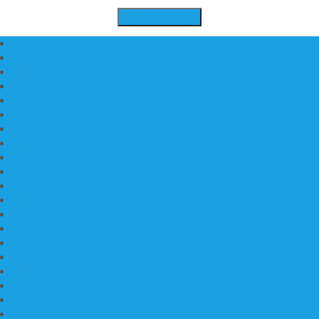
Gmail
Original Post
Daftar Harga Lantai Marmer Per Meter
Lantai Marmer Import
Lantai Marmer
Lantai Mamer Kawi Tulungagung
Marmer Lantai Tulungagung
Jual Marmer Harga Murah
Jual Lantai Batu Marmer
Marble Lantai | Harga Marble Lantai
Contoh Lantai Granit Mewah
Lantai Marmer Tulungagung
Lantai Granit Slab
Lantai Motif Marmer
Lantai Motif Mewah
Lantai Motif Marmer Tulungagung
Motif Lantai Marmer
Jenis Marmer Tulungagung
Meja Marmer Tulungagung
Asbak Marmer Modifikasi
Wastafel Marmer
Desain Wastafel Marmer