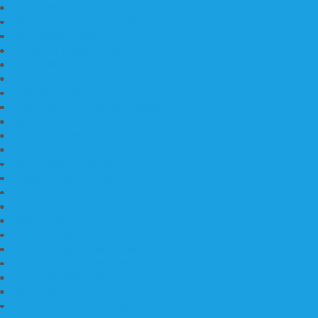
Harga Makam Marmer
Kijing Makam Marmer Murah
Model Kijing Marmer
Kerajinan Makam Marmer
Harga Nisan Granite Berfoto
Makam Batu Marmer
Jual Kijing Makam Keramik
Harga Makam Model Kristiani
Kijing Makam Sederhana
Makam Marmer Kristen
Makam Kristen Salib
Kijing Makam Granit
Makam Kristen Perjamuan
Makam Marmer Perjamuan
Makam Marmer
Makam Marmer
Model Makam Kristen Terbaru
Makam Kristen Minimalis
Makam Konstruksi Besi
Model Makam Kristen Terbaru
Model Makam Granit
Batu Nisan Kuburan Islam