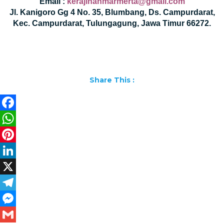
Email :
kerajinanmarmerta@gmail.com
Jl. Kanigoro Gg 4 No. 35, Blumbang, Ds. Campurdarat,
Kec. Campurdarat, Tulungagung, Jawa Timur 66272.
Share This :
Facebook
WhatsApp
Pinterest
LinkedIn
X
Telegram
Messenger