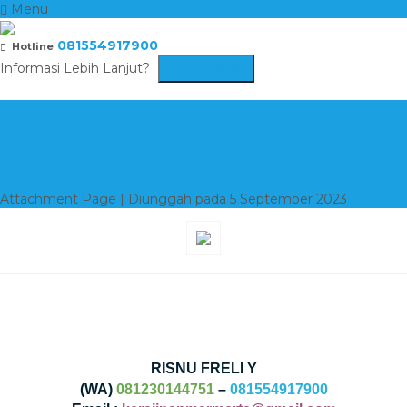
Menu
081554917900
Hotline
Informasi Lebih Lanjut?
Kontak Kami
BASTA MARMER
TULUNGAGUNG
Attachment Page | Diunggah pada 5 September 2023
RISNU FRELI Y
(WA)
081230144751
–
081554917900