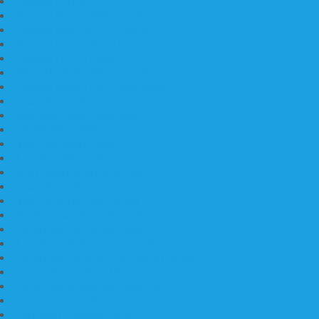
Prasasti PNPM
Prasasti Bahan Marmer Bromo
Prasasti Marmer dan Granit
Prasasti Granit Bandung
Prasasti Hitam Granit
Nisan Prasasti Bahan Granit
Prasasti Murah dan Berkualitas
Batu Nisan Prasasti
Jual Batu Nisan Surabaya
Pabrik Nisan Marmer
Nisan Kuburan Granit
Jual Batu Nisan Marmer Granit
Batu Nisan Marmer & Granit
Batu Nisan Marmer
Nisan Marmer Kombinasi
Aneka Batu Nisan Batu Alam
Papan Nama Kantor Desa
Jual Prasasti Nameboard Granit
Papan Nama Meja Ukir Bahan Onyx
Papan Nama Meja Kantor
Plang Nama Sekolah Marmer
Contoh Papan Nama Kantor
Pengrajin Prasasti Granit