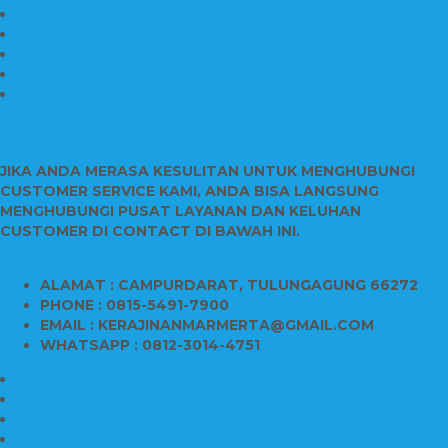
Papan Nama Granit Kaligrafi
Patung Marmer Malaikat
Pengrajin Patung Marmer
Patung Marmer Tulungagung
Jual Meja Meeting Marmer
CONTACT INFO
JIKA ANDA MERASA KESULITAN UNTUK MENGHUBUNGI
CUSTOMER SERVICE KAMI, ANDA BISA LANGSUNG
MENGHUBUNGI PUSAT LAYANAN DAN KELUHAN
CUSTOMER DI CONTACT DI BAWAH INI.
ALAMAT : CAMPURDARAT, TULUNGAGUNG 66272
PHONE : 0815-5491-7900
EMAIL : KERAJINANMARMERTA@GMAIL.COM
WHATSAPP : 0812-3014-4751
Kijing Makam Marmer
Makam Bokoran Marmer
Model Makam Marmer
Makam Kristen Minimalis