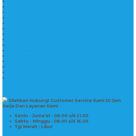
Kijing Makam Granit
Makam Kristen Perjamuan
Makam Marmer Perjamuan
Makam Marmer
Makam Marmer
Model Makam Kristen Terbaru
Makam Kristen Minimalis
Makam Konstruksi Besi
Model Makam Kristen Terbaru
Model Makam Granit
Batu Nisan Kuburan Islam
Batu Nisan Marmer
Nisan Granit
Batu Nisan Granit Custom
Harga Nisan Batu Marmer
SUPPORT
Silahkan Hubungi Customer Service Kami Di Jam
Kerja Dan Layanan Kami
Senin - Juma'at : 08.00 s/d 21.00
Sabtu - Minggu : 08.00 s/d 16.00
Tgl Merah : Libur