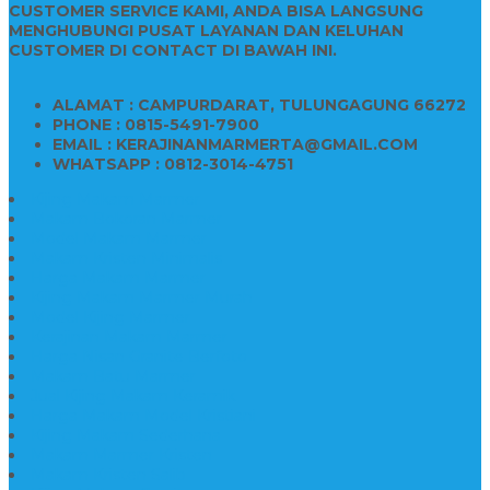
CUSTOMER SERVICE KAMI, ANDA BISA LANGSUNG
MENGHUBUNGI PUSAT LAYANAN DAN KELUHAN
CUSTOMER DI CONTACT DI BAWAH INI.
ALAMAT : CAMPURDARAT, TULUNGAGUNG 66272
PHONE : 0815-5491-7900
EMAIL : KERAJINANMARMERTA@GMAIL.COM
WHATSAPP : 0812-3014-4751
Kijing Makam Marmer
Makam Bokoran Marmer
Model Makam Marmer
Makam Kristen Minimalis
Harga Makam Marmer
Kijing Makam Marmer Murah
Model Kijing Marmer
Kerajinan Makam Marmer
Harga Nisan Granite Berfoto
Makam Batu Marmer
Jual Kijing Makam Keramik
Harga Makam Model Kristiani
Kijing Makam Sederhana
Makam Marmer Kristen
Makam Kristen Salib