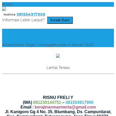
Menu
081554917900
Hotline
Informasi Lebih Lanjut?
Kontak Kami
Lantai Teraso
Attachment Page | Diunggah pada 4 Januari 2022
Lantai Teraso
RISNU FRELI Y
(WA)
081230144751
–
081554917900
Email :
kerajinanmarmerta@gmail.com
Jl. Kanigoro Gg 4 No. 35, Blumbang, Ds. Campurdarat,