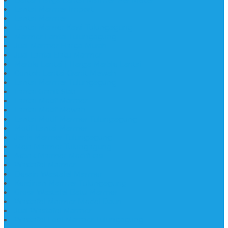
Lantai Marmer Import
Lantai Marmer
Lantai Mamer Kawi Tulungagung
Marmer Lantai Tulungagung
Jual Marmer Harga Murah
Jual Lantai Batu Marmer
Marble Lantai | Harga Marble Lantai
Contoh Lantai Granit Mewah
Lantai Marmer Tulungagung
Lantai Granit Slab
Lantai Motif Marmer
Lantai Motif Mewah
Lantai Motif Marmer Tulungagung
Motif Lantai Marmer
Jenis Marmer Tulungagung
Meja Marmer Tulungagung
Asbak Marmer Modifikasi
Wastafel Marmer
Desain Wastafel Marmer
Kerajinan Marmer Tulungagung
Grosir Wastafel Batu Marmer
Wastafel Marmer Model Daun
Jual Wastafel Marmer
Wastafel Fosil Marmer Tulungagung