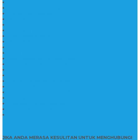
Batu Nisan Prasasti
Jual Batu Nisan Surabaya
Pabrik Nisan Marmer
Nisan Kuburan Granit
Jual Batu Nisan Marmer Granit
Batu Nisan Marmer & Granit
Batu Nisan Marmer
Nisan Marmer Kombinasi
Aneka Batu Nisan Batu Alam
Papan Nama Kantor Desa
Jual Prasasti Nameboard Granit
Papan Nama Meja Ukir Bahan Onyx
Papan Nama Meja Kantor
Plang Nama Sekolah Marmer
Contoh Papan Nama Kantor
Pengrajin Prasasti Granit
Papan Nama Granit Kaligrafi
Patung Marmer Malaikat
Pengrajin Patung Marmer
Patung Marmer Tulungagung
Jual Meja Meeting Marmer
CONTACT INFO
JIKA ANDA MERASA KESULITAN UNTUK MENGHUBUNGI