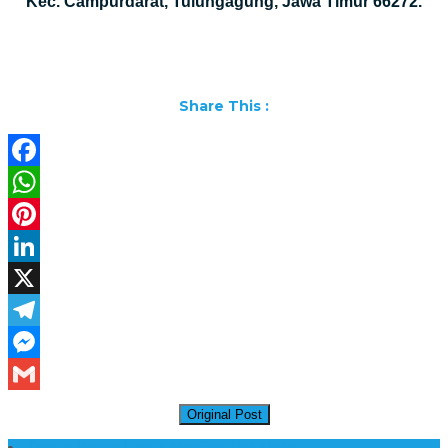
Kec. Campurdarat, Tulungagung, Jawa Timur 66272.
Share This :
Facebook
WhatsApp
Pinterest
LinkedIn
X
Telegram
Messenger
Gmail
Original Post
Daftar Harga Lantai Marmer Per Meter