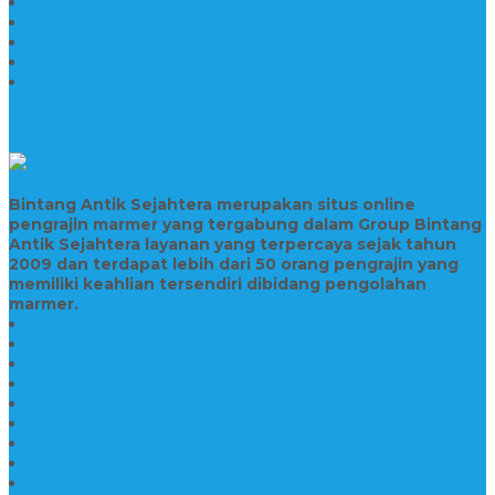
Prasasti Granit
Jasa Pembuatan Prasasti Peresmian Granit
Prasasti Peresmian Bahan Batu Granit
Prasasti Peresmian Marmer
Prasasti Bahan Marmer
TENTANG KAMI
Bintang Antik Sejahtera merupakan situs online
pengrajin marmer yang tergabung dalam Group Bintang
Antik Sejahtera layanan yang terpercaya sejak tahun
2009 dan terdapat lebih dari 50 orang pengrajin yang
memiliki keahlian tersendiri dibidang pengolahan
marmer.
Prasasti Bahan Marmer Murah
Jasa Pembuatan Prasasti
Prasasti PNPM
Prasasti Bahan Marmer Bromo
Prasasti Marmer dan Granit
Prasasti Granit Bandung
Prasasti Hitam Granit
Nisan Prasasti Bahan Granit
Prasasti Murah dan Berkualitas