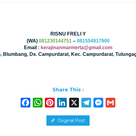
RISNU FRELI Y
(WA)
081230144751
–
081554917900
Email :
kerajinanmarmerta@gmail.com
35, Blumbang, Ds. Campurdarat, Kec. Campurdarat, Tulunga
Share This :
Facebook
WhatsApp
Pinterest
LinkedIn
X
Telegra
Messe
Gma
Original Post