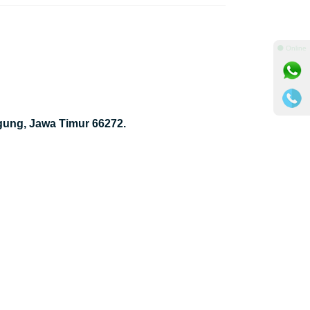
⚫ Online
gung, Jawa Timur 66272.
m
nger
il