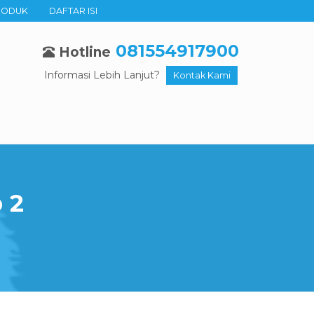
RODUK
DAFTAR ISI
081554917900
Hotline
Informasi Lebih Lanjut?
Kontak Kami
 2