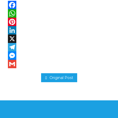
Facebook
WhatsApp
Pinterest
LinkedIn
X
Telegram
Messenger
Gmail
Original Post