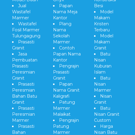
Jual
Papan
Besi
Wastafel
Nama Meja
Model
Marmer
Kantor
Makam
Wastafel
Plang
Kristen
Fosil Marmer
Nama
Terbaru
Tulungagung
Sekolah
Model
Prasasti
Marmer
Makam
Granit
Contoh
Granit
Jasa
Papan Nama
Batu
Pembuatan
Kantor
Nisan
Prasasti
Pengrajin
Kuburan
Peresmian
Prasasti
Islam
Granit
Granit
Batu
Prasasti
Papan
Nisan
Peresmian
Nama Granit
Marmer
Bahan Batu
Kaligrafi
Nisan
Granit
Patung
Granit
Prasasti
Marmer
Batu
Peresmian
Malaikat
Nisan Granit
Marmer
Pengrajin
Custom
Prasasti
Patung
Harga
Bahan
Marmer
Nisan Batu