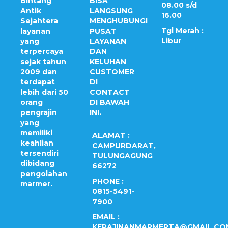
Bintang
BISA
08.00 s/d
Antik
LANGSUNG
16.00
Sejahtera
MENGHUBUNGI
Tgl Merah :
layanan
PUSAT
Libur
yang
LAYANAN
terpercaya
DAN
sejak tahun
KELUHAN
2009 dan
CUSTOMER
terdapat
DI
lebih dari 50
CONTACT
orang
DI BAWAH
pengrajin
INI.
yang
memiliki
ALAMAT :
keahlian
CAMPURDARAT,
tersendiri
TULUNGAGUNG
dibidang
66272
pengolahan
PHONE :
marmer.
0815-5491-
7900
EMAIL :
KERAJINANMARMERTA@GMAIL.CO