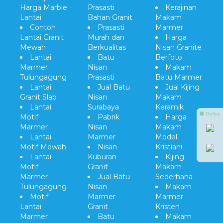
Harga Marble
Prasasti
Kerajinan
Lantai
Bahan Granit
Makam
Contoh
Prasasti
Marmer
Lantai Granit
Murah dan
Harga
Mewah
Berkualitas
Nisan Granite
Lantai
Batu
Berfoto
Marmer
Nisan
Makam
Tulungagung
Prasasti
Batu Marmer
Lantai
Jual Batu
Jual Kijing
Granit Slab
Nisan
Makam
Lantai
Surabaya
Keramik
⚫ Online
Motif
Pabrik
Harga
Marmer
Nisan
Makam
Lantai
Marmer
Model
Motif Mewah
Nisan
Kristiani
Lantai
Kuburan
Kijing
Motif
Granit
Makam
Marmer
Jual Batu
Sederhana
Tulungagung
Nisan
Makam
Motif
Marmer
Marmer
Lantai
Granit
Kristen
Marmer
Batu
Makam