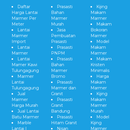
Daftar
Prasasti
Kijing
Harga Lantai
Bahan
Makam
Marmer Per
Marmer
Marmer
Meter
Murah
Makam
Lantai
Jasa
Bokoran
Marmer
Pembuatan
Marmer
Import
Prasasti
Model
Lantai
Prasasti
Makam
Marmer
PNPM
Marmer
Lantai
Prasasti
Makam
Mamer Kawi
Bahan
Kristen
Tulungagung
Marmer
Minimalis
Marmer
Bromo
Harga
Lantai
Prasasti
Makam
Tulungagung
Marmer dan
Marmer
Jual
Granit
Kijing
Marmer
Prasasti
Makam
Harga Murah
Granit
Marmer
Jual Lantai
Bandung
Murah
Batu Marmer
Prasasti
Model
Marble
Hitam Granit
Kijing
Lantai |
Nisan
Marmer