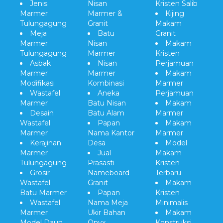
Jenis
Nisan
Kristen Salib
Marmer
Marmer &
Kijing
Tulungagung
Granit
Makam
Meja
Batu
Granit
Marmer
Nisan
Makam
Tulungagung
Marmer
Kristen
Asbak
Nisan
Perjamuan
Marmer
Marmer
Makam
Modifikasi
Kombinasi
Marmer
Wastafel
Aneka
Perjamuan
Marmer
Batu Nisan
Makam
Desain
Batu Alam
Marmer
Wastafel
Papan
Makam
Marmer
Nama Kantor
Marmer
Kerajinan
Desa
Model
Marmer
Jual
Makam
Tulungagung
Prasasti
Kristen
Grosir
Nameboard
Terbaru
Wastafel
Granit
Makam
Batu Marmer
Papan
Kristen
Wastafel
Nama Meja
Minimalis
Marmer
Ukir Bahan
Makam
Model Daun
Onyx
Konstruksi