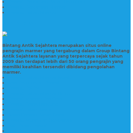
Prasasti Peresmian Bahan Batu Granit
Prasasti Peresmian Marmer
Prasasti Bahan Marmer
TENTANG KAMI
Bintang Antik Sejahtera merupakan situs online
pengrajin marmer yang tergabung dalam Group Bintang
Antik Sejahtera layanan yang terpercaya sejak tahun
2009 dan terdapat lebih dari 50 orang pengrajin yang
memiliki keahlian tersendiri dibidang pengolahan
marmer.
Prasasti Bahan Marmer Murah
Jasa Pembuatan Prasasti
Prasasti PNPM
Prasasti Bahan Marmer Bromo
Prasasti Marmer dan Granit
Prasasti Granit Bandung
Prasasti Hitam Granit
Nisan Prasasti Bahan Granit
Prasasti Murah dan Berkualitas
Batu Nisan Prasasti
Jual Batu Nisan Surabaya