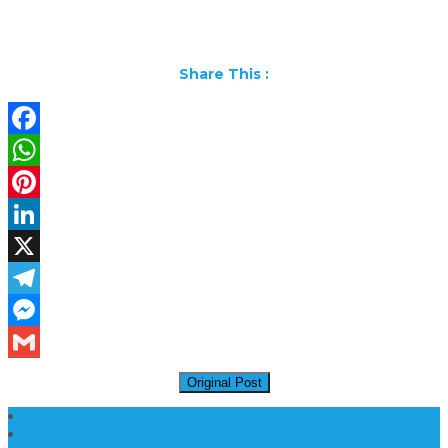
Share This :
Facebook
WhatsApp
Pinterest
LinkedIn
X
Telegram
Messenger
Gmail
Original Post
Daftar Harga Lantai Marmer Per Meter
Lantai Marmer Import