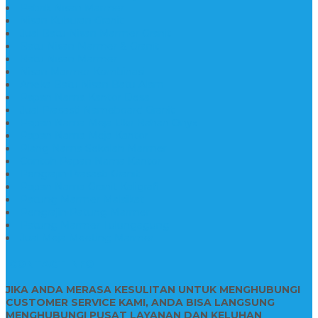
Pabrik Nisan Marmer
Nisan Kuburan Granit
Jual Batu Nisan Marmer Granit
Batu Nisan Marmer & Granit
Batu Nisan Marmer
Nisan Marmer Kombinasi
Aneka Batu Nisan Batu Alam
Papan Nama Kantor Desa
Jual Prasasti Nameboard Granit
Papan Nama Meja Ukir Bahan Onyx
Papan Nama Meja Kantor
Plang Nama Sekolah Marmer
Contoh Papan Nama Kantor
Pengrajin Prasasti Granit
Papan Nama Granit Kaligrafi
Patung Marmer Malaikat
Pengrajin Patung Marmer
Patung Marmer Tulungagung
Jual Meja Meeting Marmer
CONTACT INFO
JIKA ANDA MERASA KESULITAN UNTUK MENGHUBUNGI
CUSTOMER SERVICE KAMI, ANDA BISA LANGSUNG
MENGHUBUNGI PUSAT LAYANAN DAN KELUHAN