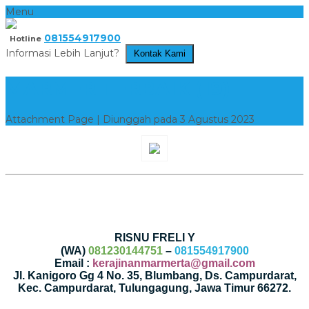
Menu
081554917900
Hotline
Informasi Lebih Lanjut?
Kontak Kami
MARMER TERBAIK (19)
Attachment Page | Diunggah pada 3 Agustus 2023
RISNU FRELI Y
(WA)
081230144751
–
081554917900
Email :
kerajinanmarmerta@gmail.com
Jl. Kanigoro Gg 4 No. 35, Blumbang, Ds. Campurdarat,
Kec. Campurdarat, Tulungagung, Jawa Timur 66272.