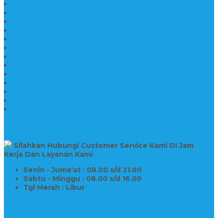
Makam Marmer Perjamuan
Makam Marmer
Makam Marmer
Model Makam Kristen Terbaru
Makam Kristen Minimalis
Makam Konstruksi Besi
Model Makam Kristen Terbaru
Model Makam Granit
Batu Nisan Kuburan Islam
Batu Nisan Marmer
Nisan Granit
Batu Nisan Granit Custom
Harga Nisan Batu Marmer
SUPPORT
Silahkan Hubungi Customer Service Kami Di Jam
Kerja Dan Layanan Kami
Senin - Juma'at : 08.00 s/d 21.00
Sabtu - Minggu : 08.00 s/d 16.00
Tgl Merah : Libur
Copyright © BINTANG ANTIK SEJAHTERA 2022 - All Rights
Reserved