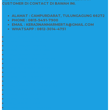
CUSTOMER DI CONTACT DI BAWAH INI.
ALAMAT : CAMPURDARAT, TULUNGAGUNG 66272
PHONE : 0815-5491-7900
EMAIL : KERAJINANMARMERTA@GMAIL.COM
WHATSAPP : 0812-3014-4751
Kijing Makam Marmer
Makam Bokoran Marmer
Model Makam Marmer
Makam Kristen Minimalis
Harga Makam Marmer
Kijing Makam Marmer Murah
Model Kijing Marmer
Kerajinan Makam Marmer
Harga Nisan Granite Berfoto
Makam Batu Marmer
Jual Kijing Makam Keramik
Harga Makam Model Kristiani
Kijing Makam Sederhana
Makam Marmer Kristen
Makam Kristen Salib
Kijing Makam Granit
Makam Kristen Perjamuan