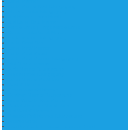
Lantai Marmer
Lantai Mamer Kawi Tulungagung
Marmer Lantai Tulungagung
Jual Marmer Harga Murah
Jual Lantai Batu Marmer
Marble Lantai | Harga Marble Lantai
Contoh Lantai Granit Mewah
Lantai Marmer Tulungagung
Lantai Granit Slab
Lantai Motif Marmer
Lantai Motif Mewah
Lantai Motif Marmer Tulungagung
Motif Lantai Marmer
Jenis Marmer Tulungagung
Meja Marmer Tulungagung
Asbak Marmer Modifikasi
Wastafel Marmer
Desain Wastafel Marmer
Kerajinan Marmer Tulungagung
Grosir Wastafel Batu Marmer
Wastafel Marmer Model Daun
Jual Wastafel Marmer
Wastafel Fosil Marmer Tulungagung
Prasasti Granit
Jasa Pembuatan Prasasti Peresmian Granit