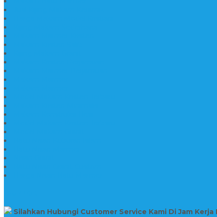
Makam Batu Marmer
Jual Kijing Makam Keramik
Harga Makam Model Kristiani
Kijing Makam Sederhana
Makam Marmer Kristen
Makam Kristen Salib
Kijing Makam Granit
Makam Kristen Perjamuan
Makam Marmer Perjamuan
Makam Marmer
Makam Marmer
Model Makam Kristen Terbaru
Makam Kristen Minimalis
Makam Konstruksi Besi
Model Makam Kristen Terbaru
Model Makam Granit
Batu Nisan Kuburan Islam
Batu Nisan Marmer
Nisan Granit
Batu Nisan Granit Custom
Harga Nisan Batu Marmer
SUPPORT
Silahkan Hubungi Customer Service Kami Di Jam Kerja