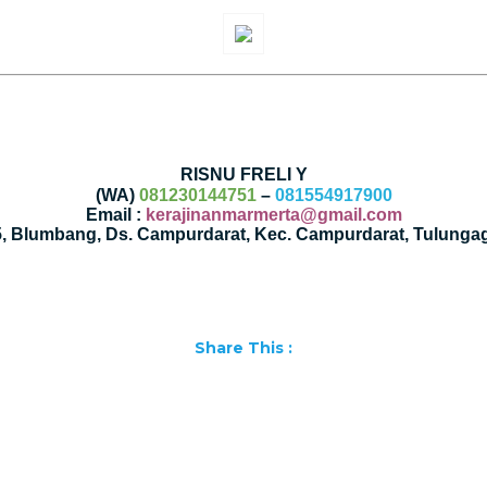
RISNU FRELI Y
(WA)
081230144751
–
081554917900
Email :
kerajinanmarmerta@gmail.com
35, Blumbang, Ds. Campurdarat, Kec. Campurdarat, Tulunga
Share This :
Facebook
WhatsApp