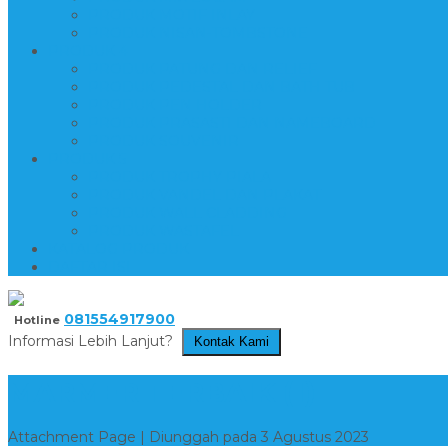
PRODUK MOTIF INLAY
PRODUK NISAN-TOMBSTONE
PRODUK 4
PRODUK PATUNG DAN RELIEF
PRODUK PEDESTAL DAN BATH TUB
PRODUK PEN HOLDER
PRODUK PRASASTI DAN NAMEBOARD
PRODUK SOUVENIR
PRODUK 5
PRODUK TROPHY PIALA
PRODUK VANDEL DAN PLAKAT
PRODUK WALL CLADDING
PRODUK WASTAFEL
KATALOG PRODUK
DAFTAR ISI
081554917900
Hotline
Informasi Lebih Lanjut?
Kontak Kami
MARMER TERBAIK (1)
Attachment Page | Diunggah pada 3 Agustus 2023