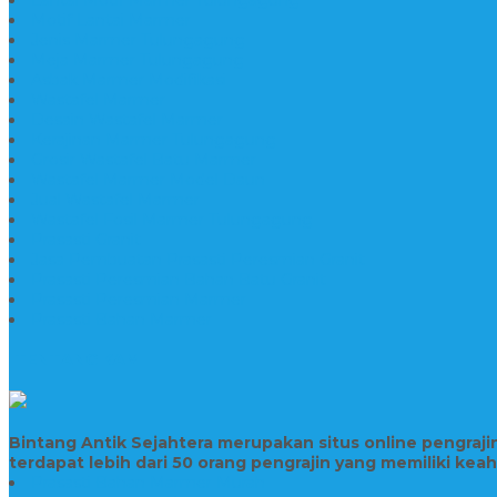
Motif Lantai Marmer
Jenis Marmer Tulungagung
Meja Marmer Tulungagung
Asbak Marmer Modifikasi
Wastafel Marmer
Desain Wastafel Marmer
Kerajinan Marmer Tulungagung
Grosir Wastafel Batu Marmer
Wastafel Marmer Model Daun
Jual Wastafel Marmer
Wastafel Fosil Marmer Tulungagung
Prasasti Granit
Jasa Pembuatan Prasasti Peresmian Granit
Prasasti Peresmian Bahan Batu Granit
Prasasti Peresmian Marmer
Prasasti Bahan Marmer
TENTANG KAMI
Bintang Antik Sejahtera merupakan situs online pengraj
terdapat lebih dari 50 orang pengrajin yang memiliki kea
Prasasti Bahan Marmer Murah