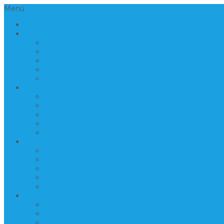
Menu
BERANDA
INFORMASI
Tentang Kami
Cara Pemesanan
Kontak Kami
Lokasi Kami
Company Profil
PRODUK 1
PRODUK ANEKA TERASO
PRODUK BATU FOSIL
PRODUK BATU KALI
PRODUK BATU SIKAT
PRODUK KERAJINAN
PRODUK 2
PRODUK LANTAI DAN DINDING
PRODUK LIST BEVEL
PRODUK MAKAM MEWAH
PRODUK MAKAM STANDARD
PRODUK MARMER BAKAR
PRODUK 3
PRODUK MATERIAL BANGUNAN
PRODUK MEJA DAN KURSI
PRODUK MIX LOGAM