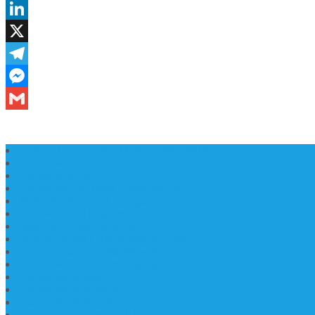
Daftar Harga Lantai Marmer Per Meter
Lantai Marmer Import
Lantai Marmer
Lantai Mamer Kawi Tulungagung
Marmer Lantai Tulungagung
Jual Marmer Harga Murah
Jual Lantai Batu Marmer
Marble Lantai | Harga Marble Lantai
Contoh Lantai Granit Mewah
Lantai Marmer Tulungagung
Lantai Granit Slab
Lantai Motif Marmer
Lantai Motif Mewah
Lantai Motif Marmer Tulungagung