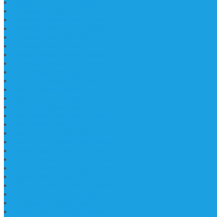
Jasa Pembuatan Prasasti
Prasasti PNPM
Prasasti Bahan Marmer Bromo
Prasasti Marmer dan Granit
Prasasti Granit Bandung
Prasasti Hitam Granit
Nisan Prasasti Bahan Granit
Prasasti Murah dan Berkualitas
Batu Nisan Prasasti
Jual Batu Nisan Surabaya
Pabrik Nisan Marmer
Nisan Kuburan Granit
Jual Batu Nisan Marmer Granit
Batu Nisan Marmer & Granit
Batu Nisan Marmer
Nisan Marmer Kombinasi
Aneka Batu Nisan Batu Alam
Papan Nama Kantor Desa
Jual Prasasti Nameboard Granit
Papan Nama Meja Ukir Bahan Onyx
Papan Nama Meja Kantor
Plang Nama Sekolah Marmer
Contoh Papan Nama Kantor
Pengrajin Prasasti Granit
Papan Nama Granit Kaligrafi