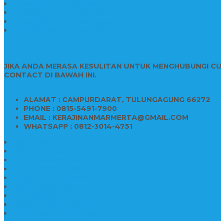
Patung Marmer Malaikat
Pengrajin Patung Marmer
Patung Marmer Tulungagung
Jual Meja Meeting Marmer
CONTACT INFO
JIKA ANDA MERASA KESULITAN UNTUK MENGHUBUNGI C
CONTACT DI BAWAH INI.
ALAMAT : CAMPURDARAT, TULUNGAGUNG 66272
PHONE : 0815-5491-7900
EMAIL : KERAJINANMARMERTA@GMAIL.COM
WHATSAPP : 0812-3014-4751
Kijing Makam Marmer
Makam Bokoran Marmer
Model Makam Marmer
Makam Kristen Minimalis
Harga Makam Marmer
Kijing Makam Marmer Murah
Model Kijing Marmer
Kerajinan Makam Marmer
Harga Nisan Granite Berfoto