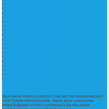
Nisan Kuburan Granit
Jual Batu Nisan Marmer Granit
Batu Nisan Marmer & Granit
Batu Nisan Marmer
Nisan Marmer Kombinasi
Aneka Batu Nisan Batu Alam
Papan Nama Kantor Desa
Jual Prasasti Nameboard Granit
Papan Nama Meja Ukir Bahan Onyx
Papan Nama Meja Kantor
Plang Nama Sekolah Marmer
Contoh Papan Nama Kantor
Pengrajin Prasasti Granit
Papan Nama Granit Kaligrafi
Patung Marmer Malaikat
Pengrajin Patung Marmer
Patung Marmer Tulungagung
Jual Meja Meeting Marmer
CONTACT INFO
JIKA ANDA MERASA KESULITAN UNTUK MENGHUBUNGI
CUSTOMER SERVICE KAMI, ANDA BISA LANGSUNG
MENGHUBUNGI PUSAT LAYANAN DAN KELUHAN