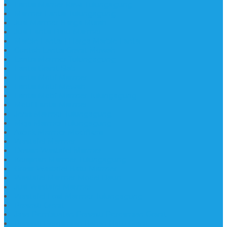
Lantai Mamer Kawi Tulungagung
Marmer Lantai Tulungagung
Jual Marmer Harga Murah
Jual Lantai Batu Marmer
Marble Lantai | Harga Marble Lantai
Contoh Lantai Granit Mewah
Lantai Marmer Tulungagung
Lantai Granit Slab
Lantai Motif Marmer
Lantai Motif Mewah
Lantai Motif Marmer Tulungagung
Motif Lantai Marmer
Jenis Marmer Tulungagung
Meja Marmer Tulungagung
Asbak Marmer Modifikasi
Wastafel Marmer
Desain Wastafel Marmer
Kerajinan Marmer Tulungagung
Grosir Wastafel Batu Marmer
Wastafel Marmer Model Daun
Jual Wastafel Marmer
Wastafel Fosil Marmer Tulungagung
Prasasti Granit
Jasa Pembuatan Prasasti Peresmian Granit
Prasasti Peresmian Bahan Batu Granit