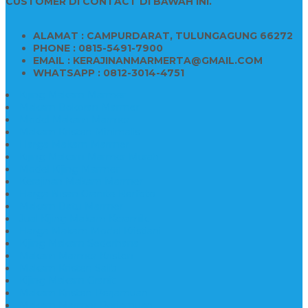
CUSTOMER DI CONTACT DI BAWAH INI.
ALAMAT : CAMPURDARAT, TULUNGAGUNG 66272
PHONE : 0815-5491-7900
EMAIL : KERAJINANMARMERTA@GMAIL.COM
WHATSAPP : 0812-3014-4751
Kijing Makam Marmer
Makam Bokoran Marmer
Model Makam Marmer
Makam Kristen Minimalis
Harga Makam Marmer
Kijing Makam Marmer Murah
Model Kijing Marmer
Kerajinan Makam Marmer
Harga Nisan Granite Berfoto
Makam Batu Marmer
Jual Kijing Makam Keramik
Harga Makam Model Kristiani
Kijing Makam Sederhana
Makam Marmer Kristen
Makam Kristen Salib
Kijing Makam Granit
Makam Kristen Perjamuan
Makam Marmer Perjamuan