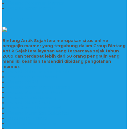
Prasasti Peresmian Marmer
Prasasti Bahan Marmer
TENTANG KAMI
Bintang Antik Sejahtera merupakan situs online
pengrajin marmer yang tergabung dalam Group Bintang
Antik Sejahtera layanan yang terpercaya sejak tahun
2009 dan terdapat lebih dari 50 orang pengrajin yang
memiliki keahlian tersendiri dibidang pengolahan
marmer.
Prasasti Bahan Marmer Murah
Jasa Pembuatan Prasasti
Prasasti PNPM
Prasasti Bahan Marmer Bromo
Prasasti Marmer dan Granit
Prasasti Granit Bandung
Prasasti Hitam Granit
Nisan Prasasti Bahan Granit
Prasasti Murah dan Berkualitas
Batu Nisan Prasasti
Jual Batu Nisan Surabaya
Pabrik Nisan Marmer