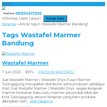
Menu
081554917900
Hotline
Informasi Lebih Lanjut?
Kontak Kami
Beranda
»
Article tag in 'Wastafel Marmer Bandung'
Tags
Wastafel Marmer
Bandung
Wastafel Marmer
7 Juni 2023
897x
PRODUK WASTAFEL
Jual Wastafel Marmer | Wastafel Onyx Pusat Marmer
Tulungagung merupakan distributor serta produsen sekaligus
men Jual Wastafel Marmer | Wastafel Onyx segala kerajinan
marmer berbahan baku batu marmer asli produk lokal dari
kota Tulungagung, seluruh kerajinan yang kami produksi
dikerjakan oleh...
selengkapnya