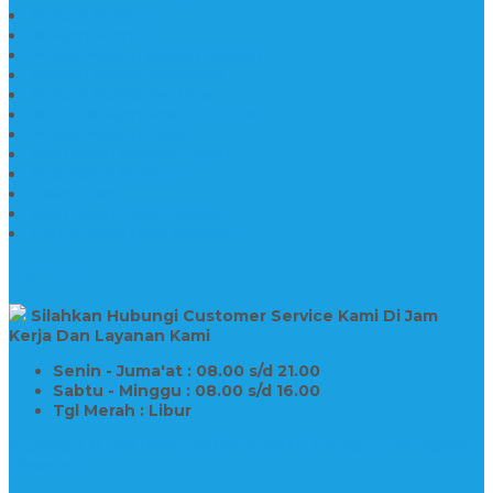
Makam Marmer
Makam Marmer
Model Makam Kristen Terbaru
Makam Kristen Minimalis
Makam Konstruksi Besi
Model Makam Kristen Terbaru
Model Makam Granit
Batu Nisan Kuburan Islam
Batu Nisan Marmer
Nisan Granit
Batu Nisan Granit Custom
Harga Nisan Batu Marmer
SUPPORT
Silahkan Hubungi Customer Service Kami Di Jam
Kerja Dan Layanan Kami
Senin - Juma'at : 08.00 s/d 21.00
Sabtu - Minggu : 08.00 s/d 16.00
Tgl Merah : Libur
Copyright © BINTANG ANTIK SEJAHTERA 2022 - All Rights
Reserved