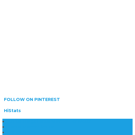
FOLLOW ON PINTEREST
HiStats
Daftar Harga Lantai Marmer Per Meter
Lantai Marmer Import
Lantai Marmer