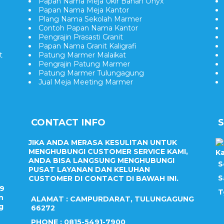
Papan Nama Meja Ukir Bahan Onyx
Papan Nama Meja Kantor
Plang Nama Sekolah Marmer
Contoh Papan Nama Kantor
Pengrajin Prasasti Granit
Papan Nama Granit Kaligrafi
t
Patung Marmer Malaikat
Pengrajin Patung Marmer
Patung Marmer Tulungagung
Jual Meja Meeting Marmer
CONTACT INFO
JIKA ANDA MERASA KESULITAN UNTUK
MENGHUBUNGI CUSTOMER SERVICE KAMI,
Ka
ANDA BISA LANGSUNG MENGHUBUNGI
S
PUSAT LAYANAN DAN KELUHAN
S
CUSTOMER DI CONTACT DI BAWAH INI.
09
T
n
ALAMAT : CAMPURDARAT, TULUNGAGUNG
g
66272
PHONE : 0815-5491-7900