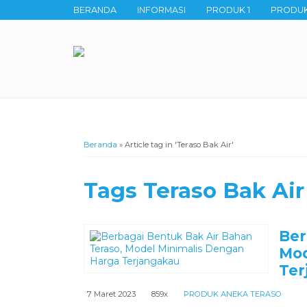
BERANDA
INFORMASI
PRODUK 1
PRODUK
Beranda
»
Article tag in 'Teraso Bak Air'
Tags
Teraso Bak Air
Ber
Mod
Ter
7 Maret 2023
859x
PRODUK ANEKA TERASO