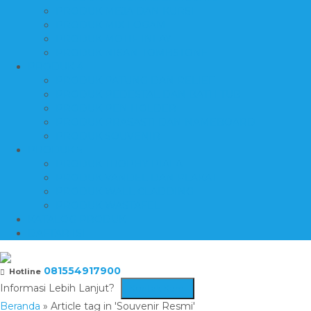
PRODUK MEJA DAN KURSI
PRODUK MIX LOGAM
PRODUK MOTIF INLAY
PRODUK NISAN-TOMBSTONE
PRODUK 4
PRODUK PATUNG DAN RELIEF
PRODUK PEDESTAL DAN BATH TUB
PRODUK PEN HOLDER
PRODUK PRASASTI DAN NAMEBOARD
PRODUK SOUVENIR
PRODUK 5
PRODUK TROPHY PIALA
PRODUK VANDEL DAN PLAKAT
PRODUK WALL CLADDING
PRODUK WASTAFEL
KATALOG PRODUK
DAFTAR ISI
081554917900
Hotline
Informasi Lebih Lanjut?
Kontak Kami
Beranda
»
Article tag in 'Souvenir Resmi'