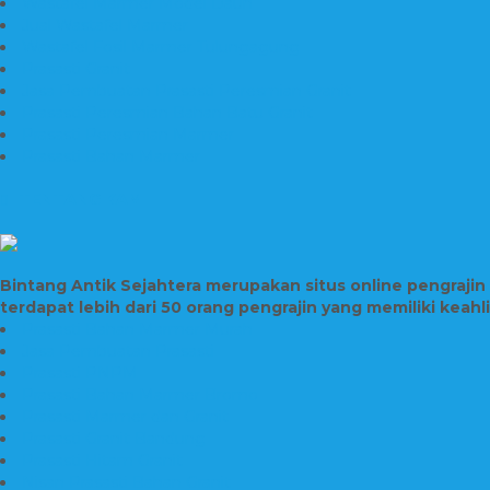
Wastafel Marmer Model Daun
Jual Wastafel Marmer
Wastafel Fosil Marmer Tulungagung
Prasasti Granit
Jasa Pembuatan Prasasti Peresmian Granit
Prasasti Peresmian Bahan Batu Granit
Prasasti Peresmian Marmer
Prasasti Bahan Marmer
TENTANG KAMI
Bintang Antik Sejahtera merupakan situs online pengraji
terdapat lebih dari 50 orang pengrajin yang memiliki keah
Prasasti Bahan Marmer Murah
Jasa Pembuatan Prasasti
Prasasti PNPM
Prasasti Bahan Marmer Bromo
Prasasti Marmer dan Granit
Prasasti Granit Bandung
Prasasti Hitam Granit
Nisan Prasasti Bahan Granit