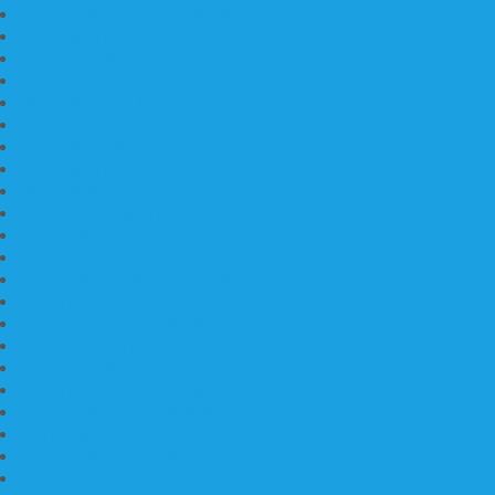
Prasasti Murah dan Berkualitas
Batu Nisan Prasasti
Jual Batu Nisan Surabaya
Pabrik Nisan Marmer
Nisan Kuburan Granit
Jual Batu Nisan Marmer Granit
Batu Nisan Marmer & Granit
Batu Nisan Marmer
Nisan Marmer Kombinasi
Aneka Batu Nisan Batu Alam
Papan Nama Kantor Desa
Jual Prasasti Nameboard Granit
Papan Nama Meja Ukir Bahan Onyx
Papan Nama Meja Kantor
Plang Nama Sekolah Marmer
Contoh Papan Nama Kantor
Pengrajin Prasasti Granit
Papan Nama Granit Kaligrafi
Patung Marmer Malaikat
Pengrajin Patung Marmer
Patung Marmer Tulungagung
Jual Meja Meeting Marmer