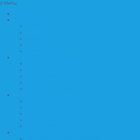
Menu
BERANDA
INFORMASI
Tentang Kami
Cara Pemesanan
Kontak Kami
Lokasi Kami
Company Profil
PRODUK 1
PRODUK ANEKA TERASO
PRODUK BATU FOSIL
PRODUK BATU KALI
PRODUK BATU SIKAT
PRODUK KERAJINAN
PRODUK 2
PRODUK LANTAI DAN DINDING
PRODUK LIST BEVEL
PRODUK MAKAM MEWAH
PRODUK MAKAM STANDARD
PRODUK MARMER BAKAR
PRODUK 3
PRODUK MATERIAL BANGUNAN