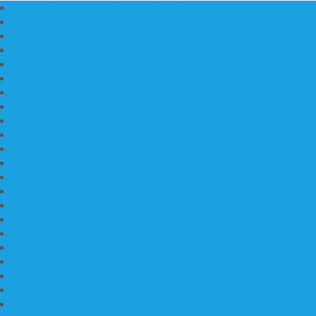
Daftar Harga Lantai Marmer Per Meter
Lantai Marmer Import
Lantai Marmer
Lantai Mamer Kawi Tulungagung
Marmer Lantai Tulungagung
Jual Marmer Harga Murah
Jual Lantai Batu Marmer
Marble Lantai | Harga Marble Lantai
Contoh Lantai Granit Mewah
Lantai Marmer Tulungagung
Lantai Granit Slab
Lantai Motif Marmer
Lantai Motif Mewah
Lantai Motif Marmer Tulungagung
Motif Lantai Marmer
Jenis Marmer Tulungagung
Meja Marmer Tulungagung
Asbak Marmer Modifikasi
Wastafel Marmer
Desain Wastafel Marmer
Kerajinan Marmer Tulungagung
Grosir Wastafel Batu Marmer