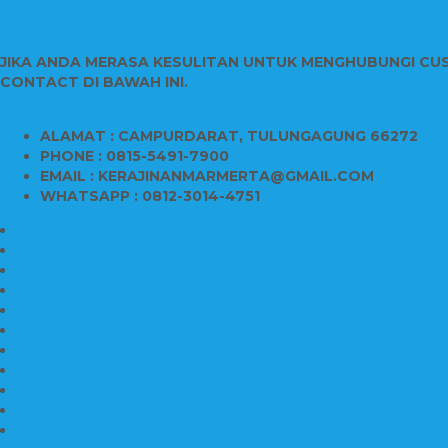
CONTACT INFO
JIKA ANDA MERASA KESULITAN UNTUK MENGHUBUNGI CU
CONTACT DI BAWAH INI.
ALAMAT : CAMPURDARAT, TULUNGAGUNG 66272
PHONE : 0815-5491-7900
EMAIL : KERAJINANMARMERTA@GMAIL.COM
WHATSAPP : 0812-3014-4751
Kijing Makam Marmer
Makam Bokoran Marmer
Model Makam Marmer
Makam Kristen Minimalis
Harga Makam Marmer
Kijing Makam Marmer Murah
Model Kijing Marmer
Kerajinan Makam Marmer
Harga Nisan Granite Berfoto
Makam Batu Marmer
Jual Kijing Makam Keramik