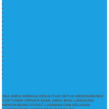
Nisan Kuburan Granit
Jual Batu Nisan Marmer Granit
Batu Nisan Marmer & Granit
Batu Nisan Marmer
Nisan Marmer Kombinasi
Aneka Batu Nisan Batu Alam
Papan Nama Kantor Desa
Jual Prasasti Nameboard Granit
Papan Nama Meja Ukir Bahan Onyx
Papan Nama Meja Kantor
Plang Nama Sekolah Marmer
Contoh Papan Nama Kantor
Pengrajin Prasasti Granit
Papan Nama Granit Kaligrafi
Patung Marmer Malaikat
Pengrajin Patung Marmer
Patung Marmer Tulungagung
Jual Meja Meeting Marmer
CONTACT INFO
JIKA ANDA MERASA KESULITAN UNTUK MENGHUBUNGI
CUSTOMER SERVICE KAMI, ANDA BISA LANGSUNG
MENGHUBUNGI PUSAT LAYANAN DAN KELUHAN