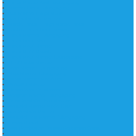
Lantai Mamer Kawi Tulungagung
Marmer Lantai Tulungagung
Jual Marmer Harga Murah
Jual Lantai Batu Marmer
Marble Lantai | Harga Marble Lantai
Contoh Lantai Granit Mewah
Lantai Marmer Tulungagung
Lantai Granit Slab
Lantai Motif Marmer
Lantai Motif Mewah
Lantai Motif Marmer Tulungagung
Motif Lantai Marmer
Jenis Marmer Tulungagung
Meja Marmer Tulungagung
Asbak Marmer Modifikasi
Wastafel Marmer
Desain Wastafel Marmer
Kerajinan Marmer Tulungagung
Grosir Wastafel Batu Marmer
Wastafel Marmer Model Daun
Jual Wastafel Marmer
Wastafel Fosil Marmer Tulungagung
Prasasti Granit
Jasa Pembuatan Prasasti Peresmian Granit
Prasasti Peresmian Bahan Batu Granit