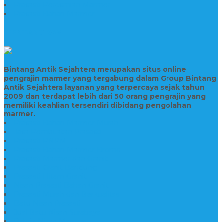
Prasasti Peresmian Marmer
Prasasti Bahan Marmer
TENTANG KAMI
Bintang Antik Sejahtera merupakan situs online
pengrajin marmer yang tergabung dalam Group Bintang
Antik Sejahtera layanan yang terpercaya sejak tahun
2009 dan terdapat lebih dari 50 orang pengrajin yang
memiliki keahlian tersendiri dibidang pengolahan
marmer.
Prasasti Bahan Marmer Murah
Jasa Pembuatan Prasasti
Prasasti PNPM
Prasasti Bahan Marmer Bromo
Prasasti Marmer dan Granit
Prasasti Granit Bandung
Prasasti Hitam Granit
Nisan Prasasti Bahan Granit
Prasasti Murah dan Berkualitas
Batu Nisan Prasasti
Jual Batu Nisan Surabaya
Pabrik Nisan Marmer