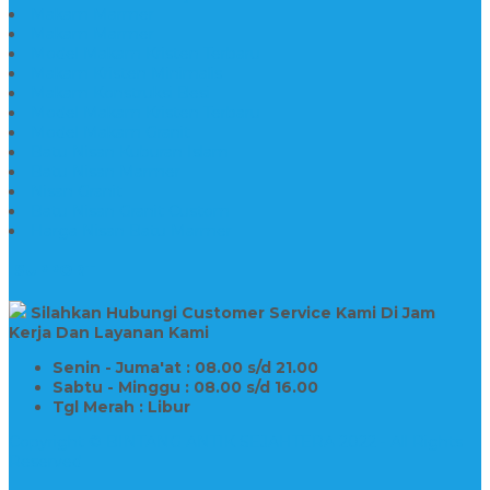
Makam Marmer
Makam Marmer
Model Makam Kristen Terbaru
Makam Kristen Minimalis
Makam Konstruksi Besi
Model Makam Kristen Terbaru
Model Makam Granit
Batu Nisan Kuburan Islam
Batu Nisan Marmer
Nisan Granit
Batu Nisan Granit Custom
Harga Nisan Batu Marmer
SUPPORT
Silahkan Hubungi Customer Service Kami Di Jam
Kerja Dan Layanan Kami
Senin - Juma'at : 08.00 s/d 21.00
Sabtu - Minggu : 08.00 s/d 16.00
Tgl Merah : Libur
Copyright © BINTANG ANTIK SEJAHTERA 2022 - All Rights
Reserved