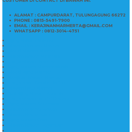
CUSTOMER DI CONTACT DI BAWAH INI.
ALAMAT : CAMPURDARAT, TULUNGAGUNG 66272
PHONE : 0815-5491-7900
EMAIL : KERAJINANMARMERTA@GMAIL.COM
WHATSAPP : 0812-3014-4751
Kijing Makam Marmer
Makam Bokoran Marmer
Model Makam Marmer
Makam Kristen Minimalis
Harga Makam Marmer
Kijing Makam Marmer Murah
Model Kijing Marmer
Kerajinan Makam Marmer
Harga Nisan Granite Berfoto
Makam Batu Marmer
Jual Kijing Makam Keramik
Harga Makam Model Kristiani
Kijing Makam Sederhana
Makam Marmer Kristen
Makam Kristen Salib
Kijing Makam Granit
Makam Kristen Perjamuan
Makam Marmer Perjamuan