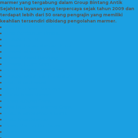
marmer yang tergabung dalam Group Bintang Antik
Sejahtera layanan yang terpercaya sejak tahun 2009 dan
terdapat lebih dari 50 orang pengrajin yang memiliki
keahlian tersendiri dibidang pengolahan marmer.
Prasasti Bahan Marmer Murah
Jasa Pembuatan Prasasti
Prasasti PNPM
Prasasti Bahan Marmer Bromo
Prasasti Marmer dan Granit
Prasasti Granit Bandung
Prasasti Hitam Granit
Nisan Prasasti Bahan Granit
Prasasti Murah dan Berkualitas
Batu Nisan Prasasti
Jual Batu Nisan Surabaya
Pabrik Nisan Marmer
Nisan Kuburan Granit
Jual Batu Nisan Marmer Granit
Batu Nisan Marmer & Granit
Batu Nisan Marmer
Nisan Marmer Kombinasi
Aneka Batu Nisan Batu Alam