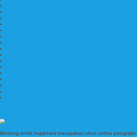
Motif Lantai Marmer
Jenis Marmer Tulungagung
Meja Marmer Tulungagung
Asbak Marmer Modifikasi
Wastafel Marmer
Desain Wastafel Marmer
Kerajinan Marmer Tulungagung
Grosir Wastafel Batu Marmer
Wastafel Marmer Model Daun
Jual Wastafel Marmer
Wastafel Fosil Marmer Tulungagung
Prasasti Granit
Jasa Pembuatan Prasasti Peresmian Granit
Prasasti Peresmian Bahan Batu Granit
Prasasti Peresmian Marmer
Prasasti Bahan Marmer
TENTANG KAMI
Bintang Antik Sejahtera merupakan situs online pengrajin