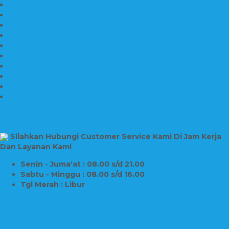
Model Makam Kristen Terbaru
Makam Kristen Minimalis
Makam Konstruksi Besi
Model Makam Kristen Terbaru
Model Makam Granit
Batu Nisan Kuburan Islam
Batu Nisan Marmer
Nisan Granit
Batu Nisan Granit Custom
Harga Nisan Batu Marmer
SUPPORT
Silahkan Hubungi Customer Service Kami Di Jam Kerja
Dan Layanan Kami
Senin - Juma'at : 08.00 s/d 21.00
Sabtu - Minggu : 08.00 s/d 16.00
Tgl Merah : Libur
Copyright © BINTANG ANTIK SEJAHTERA 2022 - All Rights
Reserved