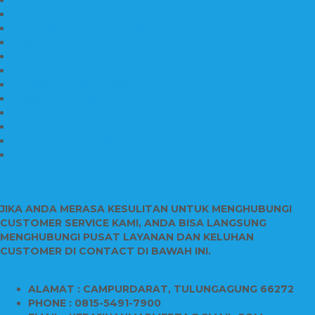
Papan Nama Kantor Desa
Jual Prasasti Nameboard Granit
Papan Nama Meja Ukir Bahan Onyx
Papan Nama Meja Kantor
Plang Nama Sekolah Marmer
Contoh Papan Nama Kantor
Pengrajin Prasasti Granit
Papan Nama Granit Kaligrafi
Patung Marmer Malaikat
Pengrajin Patung Marmer
Patung Marmer Tulungagung
Jual Meja Meeting Marmer
CONTACT INFO
JIKA ANDA MERASA KESULITAN UNTUK MENGHUBUNGI
CUSTOMER SERVICE KAMI, ANDA BISA LANGSUNG
MENGHUBUNGI PUSAT LAYANAN DAN KELUHAN
CUSTOMER DI CONTACT DI BAWAH INI.
ALAMAT : CAMPURDARAT, TULUNGAGUNG 66272
PHONE : 0815-5491-7900