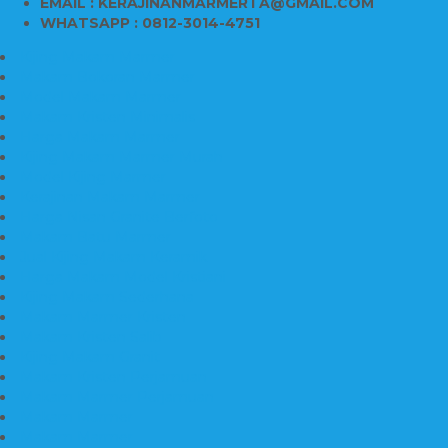
EMAIL : KERAJINANMARMERTA@GMAIL.COM
WHATSAPP : 0812-3014-4751
Kijing Makam Marmer
Makam Bokoran Marmer
Model Makam Marmer
Makam Kristen Minimalis
Harga Makam Marmer
Kijing Makam Marmer Murah
Model Kijing Marmer
Kerajinan Makam Marmer
Harga Nisan Granite Berfoto
Makam Batu Marmer
Jual Kijing Makam Keramik
Harga Makam Model Kristiani
Kijing Makam Sederhana
Makam Marmer Kristen
Makam Kristen Salib
Kijing Makam Granit
Makam Kristen Perjamuan
Makam Marmer Perjamuan
Makam Marmer
Makam Marmer