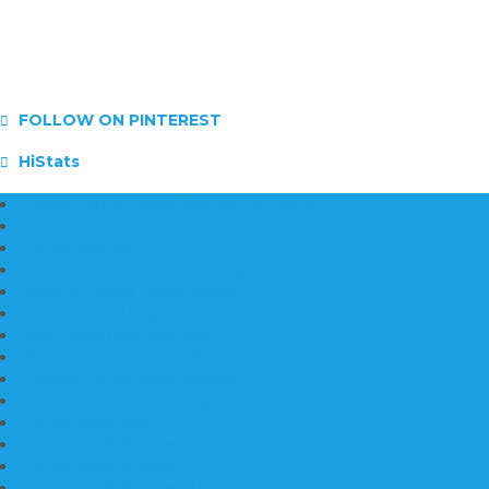
FOLLOW ON PINTEREST
HiStats
Daftar Harga Lantai Marmer Per Meter
Lantai Marmer Import
Lantai Marmer
Lantai Mamer Kawi Tulungagung
Marmer Lantai Tulungagung
Jual Marmer Harga Murah
Jual Lantai Batu Marmer
Marble Lantai | Harga Marble Lantai
Contoh Lantai Granit Mewah
Lantai Marmer Tulungagung
Lantai Granit Slab
Lantai Motif Marmer
Lantai Motif Mewah
Lantai Motif Marmer Tulungagung