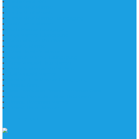
Lantai Granit Slab
Lantai Motif Marmer
Lantai Motif Mewah
Lantai Motif Marmer Tulungagung
Motif Lantai Marmer
Jenis Marmer Tulungagung
Meja Marmer Tulungagung
Asbak Marmer Modifikasi
Wastafel Marmer
Desain Wastafel Marmer
Kerajinan Marmer Tulungagung
Grosir Wastafel Batu Marmer
Wastafel Marmer Model Daun
Jual Wastafel Marmer
Wastafel Fosil Marmer Tulungagung
Prasasti Granit
Jasa Pembuatan Prasasti Peresmian Granit
Prasasti Peresmian Bahan Batu Granit
Prasasti Peresmian Marmer
Prasasti Bahan Marmer
TENTANG KAMI