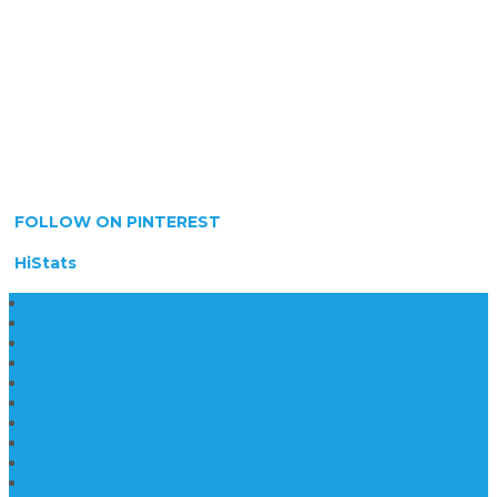
FOLLOW ON PINTEREST
HiStats
Daftar Harga Lantai Marmer Per Meter
Lantai Marmer Import
Lantai Marmer
Lantai Mamer Kawi Tulungagung
Marmer Lantai Tulungagung
Jual Marmer Harga Murah
Jual Lantai Batu Marmer
Marble Lantai | Harga Marble Lantai
Contoh Lantai Granit Mewah
Lantai Marmer Tulungagung