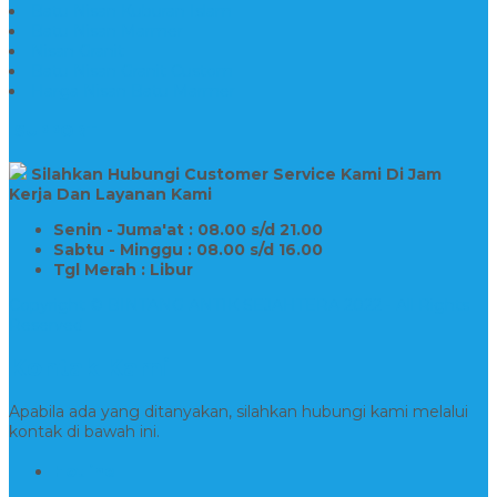
Batu Nisan Kuburan Islam
Batu Nisan Marmer
Nisan Granit
Batu Nisan Granit Custom
Harga Nisan Batu Marmer
SUPPORT
Silahkan Hubungi Customer Service Kami Di Jam
Kerja Dan Layanan Kami
Senin - Juma'at : 08.00 s/d 21.00
Sabtu - Minggu : 08.00 s/d 16.00
Tgl Merah : Libur
Copyright © BINTANG ANTIK SEJAHTERA 2022 - All Rights
Reserved
Kontak Kami
Apabila ada yang ditanyakan, silahkan hubungi kami melalui
kontak di bawah ini.
Hotline