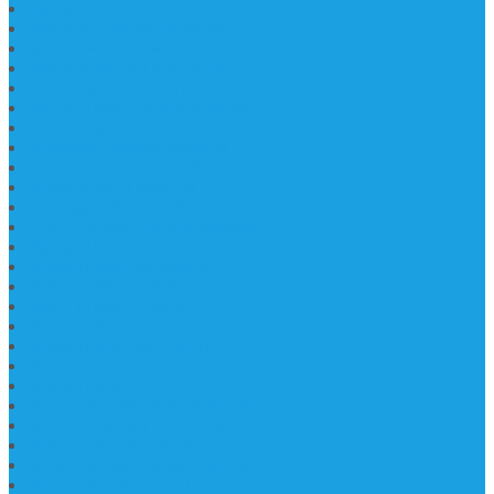
Kijing Makam Marmer
Makam Bokoran Marmer
Model Makam Marmer
Makam Kristen Minimalis
Harga Makam Marmer
Kijing Makam Marmer Murah
Model Kijing Marmer
Kerajinan Makam Marmer
Harga Nisan Granite Berfoto
Makam Batu Marmer
Jual Kijing Makam Keramik
Harga Makam Model Kristiani
Kijing Makam Sederhana
Makam Marmer Kristen
Makam Kristen Salib
Kijing Makam Granit
Makam Kristen Perjamuan
Makam Marmer Perjamuan
Makam Marmer
Makam Marmer
Model Makam Kristen Terbaru
Makam Kristen Minimalis
Makam Konstruksi Besi
Model Makam Kristen Terbaru
Model Makam Granit