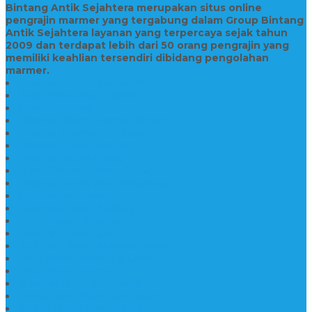
Bintang Antik Sejahtera merupakan situs online
pengrajin marmer yang tergabung dalam Group Bintang
Antik Sejahtera layanan yang terpercaya sejak tahun
2009 dan terdapat lebih dari 50 orang pengrajin yang
memiliki keahlian tersendiri dibidang pengolahan
marmer.
Prasasti Bahan Marmer Murah
Jasa Pembuatan Prasasti
Prasasti PNPM
Prasasti Bahan Marmer Bromo
Prasasti Marmer dan Granit
Prasasti Granit Bandung
Prasasti Hitam Granit
Nisan Prasasti Bahan Granit
Prasasti Murah dan Berkualitas
Batu Nisan Prasasti
Jual Batu Nisan Surabaya
Pabrik Nisan Marmer
Nisan Kuburan Granit
Jual Batu Nisan Marmer Granit
Batu Nisan Marmer & Granit
Batu Nisan Marmer
Nisan Marmer Kombinasi
Aneka Batu Nisan Batu Alam
Papan Nama Kantor Desa