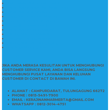
Jual Prasasti Nameboard Granit
Papan Nama Meja Ukir Bahan Onyx
Papan Nama Meja Kantor
Plang Nama Sekolah Marmer
Contoh Papan Nama Kantor
Pengrajin Prasasti Granit
Papan Nama Granit Kaligrafi
Patung Marmer Malaikat
Pengrajin Patung Marmer
Patung Marmer Tulungagung
Jual Meja Meeting Marmer
CONTACT INFO
JIKA ANDA MERASA KESULITAN UNTUK MENGHUBUNGI
CUSTOMER SERVICE KAMI, ANDA BISA LANGSUNG
MENGHUBUNGI PUSAT LAYANAN DAN KELUHAN
CUSTOMER DI CONTACT DI BAWAH INI.
ALAMAT : CAMPURDARAT, TULUNGAGUNG 66272
PHONE : 0815-5491-7900
EMAIL : KERAJINANMARMERTA@GMAIL.COM
WHATSAPP : 0812-3014-4751