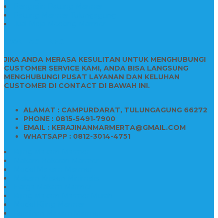
Pengrajin Patung Marmer
Patung Marmer Tulungagung
Jual Meja Meeting Marmer
CONTACT INFO
JIKA ANDA MERASA KESULITAN UNTUK MENGHUBUNGI
CUSTOMER SERVICE KAMI, ANDA BISA LANGSUNG
MENGHUBUNGI PUSAT LAYANAN DAN KELUHAN
CUSTOMER DI CONTACT DI BAWAH INI.
ALAMAT : CAMPURDARAT, TULUNGAGUNG 66272
PHONE : 0815-5491-7900
EMAIL : KERAJINANMARMERTA@GMAIL.COM
WHATSAPP : 0812-3014-4751
Kijing Makam Marmer
Makam Bokoran Marmer
Model Makam Marmer
Makam Kristen Minimalis
Harga Makam Marmer
Kijing Makam Marmer Murah
Model Kijing Marmer
Kerajinan Makam Marmer