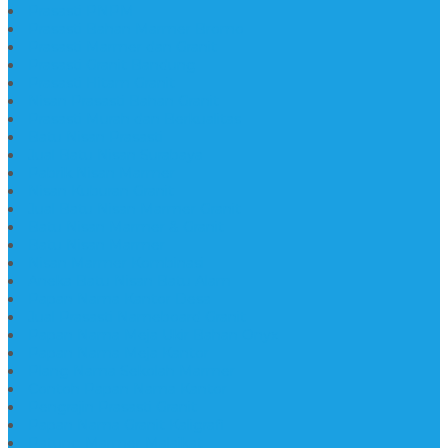
Prasasti PNPM
Prasasti Bahan Marmer Bromo
Prasasti Marmer dan Granit
Prasasti Granit Bandung
Prasasti Hitam Granit
Nisan Prasasti Bahan Granit
Prasasti Murah dan Berkualitas
Batu Nisan Prasasti
Jual Batu Nisan Surabaya
Pabrik Nisan Marmer
Nisan Kuburan Granit
Jual Batu Nisan Marmer Granit
Batu Nisan Marmer & Granit
Batu Nisan Marmer
Nisan Marmer Kombinasi
Aneka Batu Nisan Batu Alam
Papan Nama Kantor Desa
Jual Prasasti Nameboard Granit
Papan Nama Meja Ukir Bahan Onyx
Papan Nama Meja Kantor
Plang Nama Sekolah Marmer
Contoh Papan Nama Kantor
Pengrajin Prasasti Granit
Papan Nama Granit Kaligrafi
Patung Marmer Malaikat