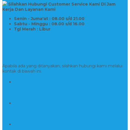
Silahkan Hubungi Customer Service Kami Di Jam
Kerja Dan Layanan Kami
Senin - Juma'at : 08.00 s/d 21.00
Sabtu - Minggu : 08.00 s/d 16.00
Tgl Merah : Libur
Copyright © BINTANG ANTIK SEJAHTERA 2022 - All Rights
Reserved
Kontak Kami
Apabila ada yang ditanyakan, silahkan hubungi kami melalui
kontak di bawah ini.
Hotline
081554917900
Whatsapp
081230144751
Email