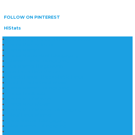
FOLLOW ON PINTEREST
HiStats
Daftar Harga Lantai Marmer Per Meter
Lantai Marmer Import
Lantai Marmer
Lantai Mamer Kawi Tulungagung
Marmer Lantai Tulungagung
Jual Marmer Harga Murah
Jual Lantai Batu Marmer
Marble Lantai | Harga Marble Lantai
Contoh Lantai Granit Mewah
Lantai Marmer Tulungagung
Lantai Granit Slab
Lantai Motif Marmer
Lantai Motif Mewah
Lantai Motif Marmer Tulungagung
Motif Lantai Marmer
Jenis Marmer Tulungagung
Meja Marmer Tulungagung
Asbak Marmer Modifikasi