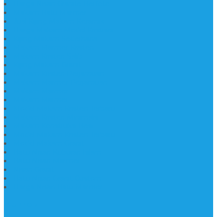
Harga Nisan Granite Berfoto
Makam Batu Marmer
Jual Kijing Makam Keramik
Harga Makam Model Kristiani
Kijing Makam Sederhana
Makam Marmer Kristen
Makam Kristen Salib
Kijing Makam Granit
Makam Kristen Perjamuan
Makam Marmer Perjamuan
Makam Marmer
Makam Marmer
Model Makam Kristen Terbaru
Makam Kristen Minimalis
Makam Konstruksi Besi
Model Makam Kristen Terbaru
Model Makam Granit
Batu Nisan Kuburan Islam
Batu Nisan Marmer
Nisan Granit
Batu Nisan Granit Custom
Harga Nisan Batu Marmer
SUPPORT