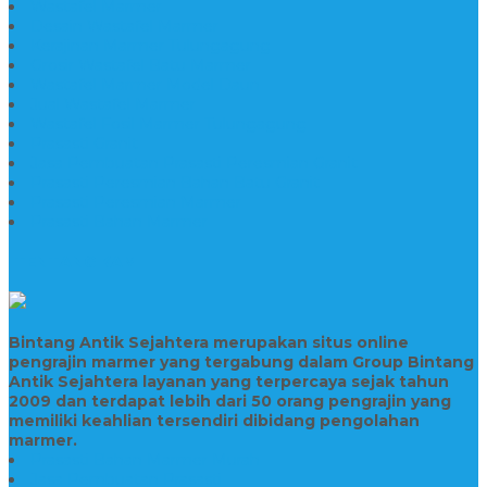
Wastafel Marmer
Desain Wastafel Marmer
Kerajinan Marmer Tulungagung
Grosir Wastafel Batu Marmer
Wastafel Marmer Model Daun
Jual Wastafel Marmer
Wastafel Fosil Marmer Tulungagung
Prasasti Granit
Jasa Pembuatan Prasasti Peresmian Granit
Prasasti Peresmian Bahan Batu Granit
Prasasti Peresmian Marmer
Prasasti Bahan Marmer
TENTANG KAMI
Bintang Antik Sejahtera merupakan situs online
pengrajin marmer yang tergabung dalam Group Bintang
Antik Sejahtera layanan yang terpercaya sejak tahun
2009 dan terdapat lebih dari 50 orang pengrajin yang
memiliki keahlian tersendiri dibidang pengolahan
marmer.
Prasasti Bahan Marmer Murah
Jasa Pembuatan Prasasti