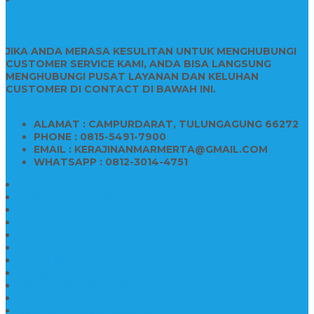
CONTACT INFO
JIKA ANDA MERASA KESULITAN UNTUK MENGHUBUNGI
CUSTOMER SERVICE KAMI, ANDA BISA LANGSUNG
MENGHUBUNGI PUSAT LAYANAN DAN KELUHAN
CUSTOMER DI CONTACT DI BAWAH INI.
ALAMAT : CAMPURDARAT, TULUNGAGUNG 66272
PHONE : 0815-5491-7900
EMAIL : KERAJINANMARMERTA@GMAIL.COM
WHATSAPP : 0812-3014-4751
Kijing Makam Marmer
Makam Bokoran Marmer
Model Makam Marmer
Makam Kristen Minimalis
Harga Makam Marmer
Kijing Makam Marmer Murah
Model Kijing Marmer
Kerajinan Makam Marmer
Harga Nisan Granite Berfoto
Makam Batu Marmer
Jual Kijing Makam Keramik