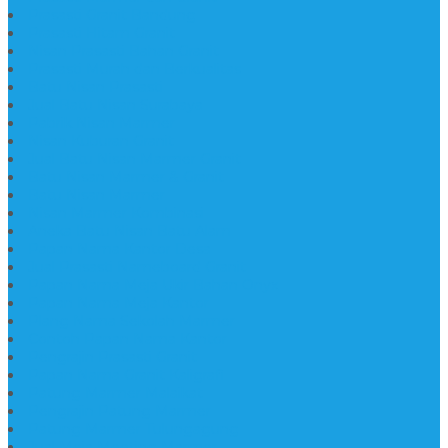
Prasasti Granit Bandung
Prasasti Hitam Granit
Nisan Prasasti Bahan Granit
Prasasti Murah dan Berkualitas
Batu Nisan Prasasti
Jual Batu Nisan Surabaya
Pabrik Nisan Marmer
Nisan Kuburan Granit
Jual Batu Nisan Marmer Granit
Batu Nisan Marmer & Granit
Batu Nisan Marmer
Nisan Marmer Kombinasi
Aneka Batu Nisan Batu Alam
Papan Nama Kantor Desa
Jual Prasasti Nameboard Granit
Papan Nama Meja Ukir Bahan Onyx
Papan Nama Meja Kantor
Plang Nama Sekolah Marmer
Contoh Papan Nama Kantor
Pengrajin Prasasti Granit
Papan Nama Granit Kaligrafi
Patung Marmer Malaikat
Pengrajin Patung Marmer
Patung Marmer Tulungagung
Jual Meja Meeting Marmer