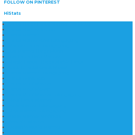
FOLLOW ON PINTEREST
HiStats
Daftar Harga Lantai Marmer Per Meter
Lantai Marmer Import
Lantai Marmer
Lantai Mamer Kawi Tulungagung
Marmer Lantai Tulungagung
Jual Marmer Harga Murah
Jual Lantai Batu Marmer
Marble Lantai | Harga Marble Lantai
Contoh Lantai Granit Mewah
Lantai Marmer Tulungagung
Lantai Granit Slab
Lantai Motif Marmer
Lantai Motif Mewah
Lantai Motif Marmer Tulungagung
Motif Lantai Marmer
Jenis Marmer Tulungagung
Meja Marmer Tulungagung
Asbak Marmer Modifikasi
Wastafel Marmer
Desain Wastafel Marmer
Kerajinan Marmer Tulungagung