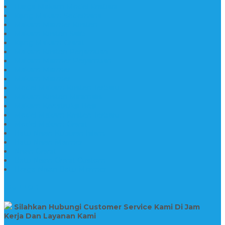
Harga Makam Model Kristiani
Kijing Makam Sederhana
Makam Marmer Kristen
Makam Kristen Salib
Kijing Makam Granit
Makam Kristen Perjamuan
Makam Marmer Perjamuan
Makam Marmer
Makam Marmer
Model Makam Kristen Terbaru
Makam Kristen Minimalis
Makam Konstruksi Besi
Model Makam Kristen Terbaru
Model Makam Granit
Batu Nisan Kuburan Islam
Batu Nisan Marmer
Nisan Granit
Batu Nisan Granit Custom
Harga Nisan Batu Marmer
SUPPORT
Silahkan Hubungi Customer Service Kami Di Jam
Kerja Dan Layanan Kami