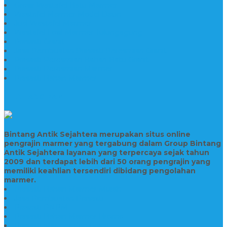
Grosir Wastafel Batu Marmer
Wastafel Marmer Model Daun
Jual Wastafel Marmer
Wastafel Fosil Marmer Tulungagung
Prasasti Granit
Jasa Pembuatan Prasasti Peresmian Granit
Prasasti Peresmian Bahan Batu Granit
Prasasti Peresmian Marmer
Prasasti Bahan Marmer
TENTANG KAMI
Bintang Antik Sejahtera merupakan situs online
pengrajin marmer yang tergabung dalam Group Bintang
Antik Sejahtera layanan yang terpercaya sejak tahun
2009 dan terdapat lebih dari 50 orang pengrajin yang
memiliki keahlian tersendiri dibidang pengolahan
marmer.
Prasasti Bahan Marmer Murah
Jasa Pembuatan Prasasti
Prasasti PNPM
Prasasti Bahan Marmer Bromo
Prasasti Marmer dan Granit