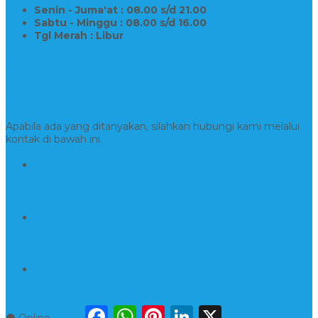
Senin - Juma'at : 08.00 s/d 21.00
Sabtu - Minggu : 08.00 s/d 16.00
Tgl Merah : Libur
Copyright © BINTANG ANTIK SEJAHTERA 2022 - All Rights
Reserved
Kontak Kami
Apabila ada yang ditanyakan, silahkan hubungi kami melalui
kontak di bawah ini.
Hotline
081554917900
Whatsapp
081230144751
Email
kerajinanmarmerta@gmail.com
Facebook
WhatsApp
Pinterest
LinkedIn
X