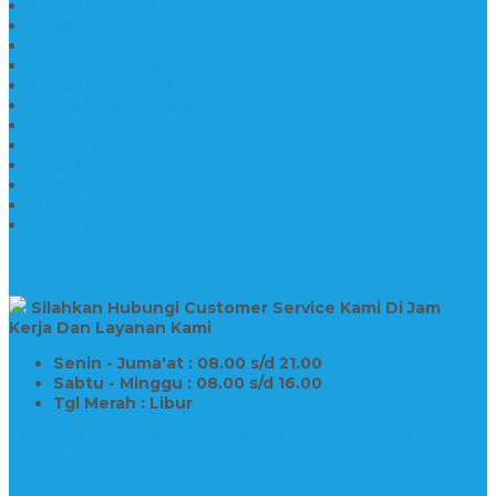
Makam Marmer
Makam Marmer
Model Makam Kristen Terbaru
Makam Kristen Minimalis
Makam Konstruksi Besi
Model Makam Kristen Terbaru
Model Makam Granit
Batu Nisan Kuburan Islam
Batu Nisan Marmer
Nisan Granit
Batu Nisan Granit Custom
Harga Nisan Batu Marmer
SUPPORT
Silahkan Hubungi Customer Service Kami Di Jam
Kerja Dan Layanan Kami
Senin - Juma'at : 08.00 s/d 21.00
Sabtu - Minggu : 08.00 s/d 16.00
Tgl Merah : Libur
Copyright © BINTANG ANTIK SEJAHTERA 2022 - All Rights
Reserved