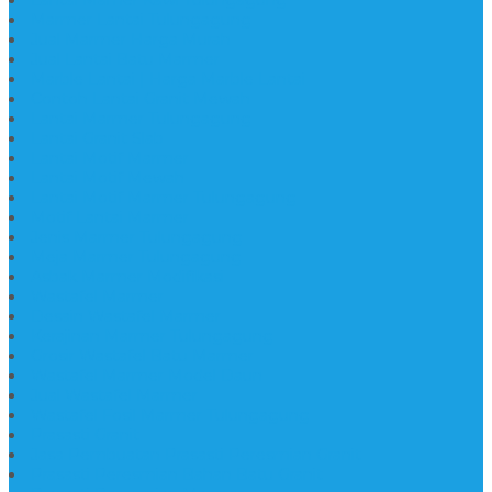
Lantai Mamer Kawi Tulungagung
Marmer Lantai Tulungagung
Jual Marmer Harga Murah
Jual Lantai Batu Marmer
Marble Lantai | Harga Marble Lantai
Contoh Lantai Granit Mewah
Lantai Marmer Tulungagung
Lantai Granit Slab
Lantai Motif Marmer
Lantai Motif Mewah
Lantai Motif Marmer Tulungagung
Motif Lantai Marmer
Jenis Marmer Tulungagung
Meja Marmer Tulungagung
Asbak Marmer Modifikasi
Wastafel Marmer
Desain Wastafel Marmer
Kerajinan Marmer Tulungagung
Grosir Wastafel Batu Marmer
Wastafel Marmer Model Daun
Jual Wastafel Marmer
Wastafel Fosil Marmer Tulungagung
Prasasti Granit
Jasa Pembuatan Prasasti Peresmian Granit
Prasasti Peresmian Bahan Batu Granit