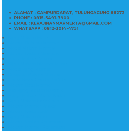
ALAMAT : CAMPURDARAT, TULUNGAGUNG 66272
PHONE : 0815-5491-7900
EMAIL : KERAJINANMARMERTA@GMAIL.COM
WHATSAPP : 0812-3014-4751
Kijing Makam Marmer
Makam Bokoran Marmer
Model Makam Marmer
Makam Kristen Minimalis
Harga Makam Marmer
Kijing Makam Marmer Murah
Model Kijing Marmer
Kerajinan Makam Marmer
Harga Nisan Granite Berfoto
Makam Batu Marmer
Jual Kijing Makam Keramik
Harga Makam Model Kristiani
Kijing Makam Sederhana
Makam Marmer Kristen
Makam Kristen Salib
Kijing Makam Granit
Makam Kristen Perjamuan
Makam Marmer Perjamuan