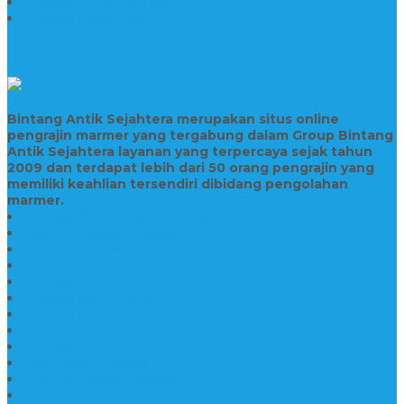
Prasasti Peresmian Marmer
Prasasti Bahan Marmer
TENTANG KAMI
Bintang Antik Sejahtera merupakan situs online
pengrajin marmer yang tergabung dalam Group Bintang
Antik Sejahtera layanan yang terpercaya sejak tahun
2009 dan terdapat lebih dari 50 orang pengrajin yang
memiliki keahlian tersendiri dibidang pengolahan
marmer.
Prasasti Bahan Marmer Murah
Jasa Pembuatan Prasasti
Prasasti PNPM
Prasasti Bahan Marmer Bromo
Prasasti Marmer dan Granit
Prasasti Granit Bandung
Prasasti Hitam Granit
Nisan Prasasti Bahan Granit
Prasasti Murah dan Berkualitas
Batu Nisan Prasasti
Jual Batu Nisan Surabaya
Pabrik Nisan Marmer