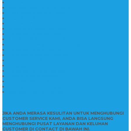
Nisan Kuburan Granit
Jual Batu Nisan Marmer Granit
Batu Nisan Marmer & Granit
Batu Nisan Marmer
Nisan Marmer Kombinasi
Aneka Batu Nisan Batu Alam
Papan Nama Kantor Desa
Jual Prasasti Nameboard Granit
Papan Nama Meja Ukir Bahan Onyx
Papan Nama Meja Kantor
Plang Nama Sekolah Marmer
Contoh Papan Nama Kantor
Pengrajin Prasasti Granit
Papan Nama Granit Kaligrafi
Patung Marmer Malaikat
Pengrajin Patung Marmer
Patung Marmer Tulungagung
Jual Meja Meeting Marmer
CONTACT INFO
JIKA ANDA MERASA KESULITAN UNTUK MENGHUBUNGI
CUSTOMER SERVICE KAMI, ANDA BISA LANGSUNG
MENGHUBUNGI PUSAT LAYANAN DAN KELUHAN
CUSTOMER DI CONTACT DI BAWAH INI.