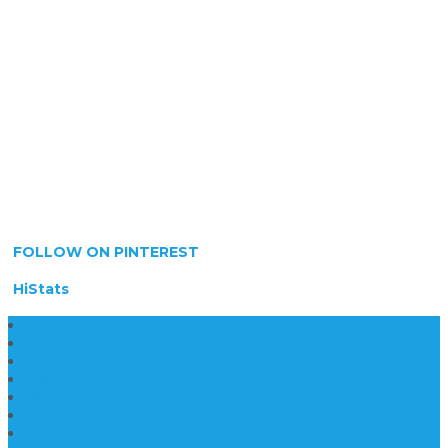
FOLLOW ON PINTEREST
HiStats
Daftar Harga Lantai Marmer Per Meter
Lantai Marmer Import
Lantai Marmer
Lantai Mamer Kawi Tulungagung
Marmer Lantai Tulungagung
Jual Marmer Harga Murah
Jual Lantai Batu Marmer