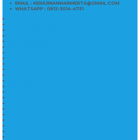
EMAIL : KERAJINANMARMERTA@GMAIL.COM
WHATSAPP : 0812-3014-4751
Kijing Makam Marmer
Makam Bokoran Marmer
Model Makam Marmer
Makam Kristen Minimalis
Harga Makam Marmer
Kijing Makam Marmer Murah
Model Kijing Marmer
Kerajinan Makam Marmer
Harga Nisan Granite Berfoto
Makam Batu Marmer
Jual Kijing Makam Keramik
Harga Makam Model Kristiani
Kijing Makam Sederhana
Makam Marmer Kristen
Makam Kristen Salib
Kijing Makam Granit
Makam Kristen Perjamuan
Makam Marmer Perjamuan
Makam Marmer
Makam Marmer
Model Makam Kristen Terbaru
Makam Kristen Minimalis