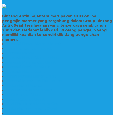
Bintang Antik Sejahtera merupakan situs online
pengrajin marmer yang tergabung dalam Group Bintang
Antik Sejahtera layanan yang terpercaya sejak tahun
2009 dan terdapat lebih dari 50 orang pengrajin yang
memiliki keahlian tersendiri dibidang pengolahan
marmer.
Prasasti Bahan Marmer Murah
Jasa Pembuatan Prasasti
Prasasti PNPM
Prasasti Bahan Marmer Bromo
Prasasti Marmer dan Granit
Prasasti Granit Bandung
Prasasti Hitam Granit
Nisan Prasasti Bahan Granit
Prasasti Murah dan Berkualitas
Batu Nisan Prasasti
Jual Batu Nisan Surabaya
Pabrik Nisan Marmer
Nisan Kuburan Granit
Jual Batu Nisan Marmer Granit
Batu Nisan Marmer & Granit
Batu Nisan Marmer