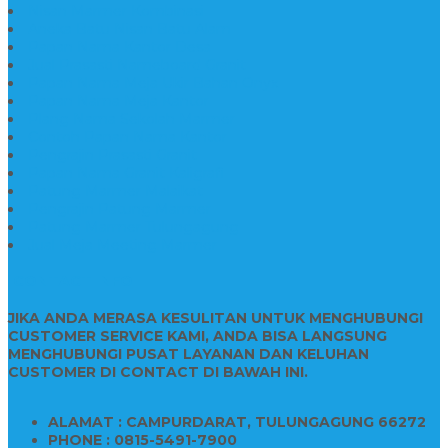
Nisan Marmer Kombinasi
Aneka Batu Nisan Batu Alam
Papan Nama Kantor Desa
Jual Prasasti Nameboard Granit
Papan Nama Meja Ukir Bahan Onyx
Papan Nama Meja Kantor
Plang Nama Sekolah Marmer
Contoh Papan Nama Kantor
Pengrajin Prasasti Granit
Papan Nama Granit Kaligrafi
Patung Marmer Malaikat
Pengrajin Patung Marmer
Patung Marmer Tulungagung
Jual Meja Meeting Marmer
CONTACT INFO
JIKA ANDA MERASA KESULITAN UNTUK MENGHUBUNGI
CUSTOMER SERVICE KAMI, ANDA BISA LANGSUNG
MENGHUBUNGI PUSAT LAYANAN DAN KELUHAN
CUSTOMER DI CONTACT DI BAWAH INI.
ALAMAT : CAMPURDARAT, TULUNGAGUNG 66272
PHONE : 0815-5491-7900