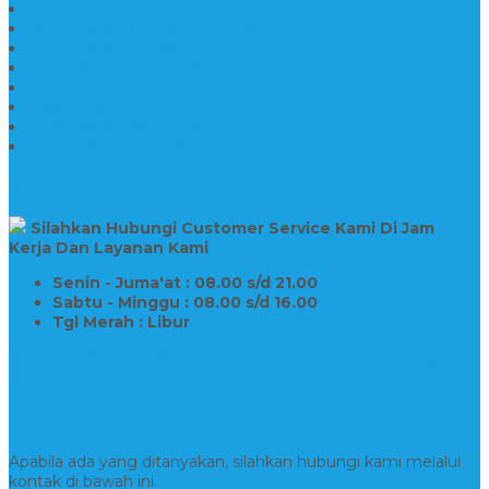
Makam Konstruksi Besi
Model Makam Kristen Terbaru
Model Makam Granit
Batu Nisan Kuburan Islam
Batu Nisan Marmer
Nisan Granit
Batu Nisan Granit Custom
Harga Nisan Batu Marmer
SUPPORT
Silahkan Hubungi Customer Service Kami Di Jam
Kerja Dan Layanan Kami
Senin - Juma'at : 08.00 s/d 21.00
Sabtu - Minggu : 08.00 s/d 16.00
Tgl Merah : Libur
Copyright © BINTANG ANTIK SEJAHTERA 2022 - All Rights
Reserved
Kontak Kami
Apabila ada yang ditanyakan, silahkan hubungi kami melalui
kontak di bawah ini.