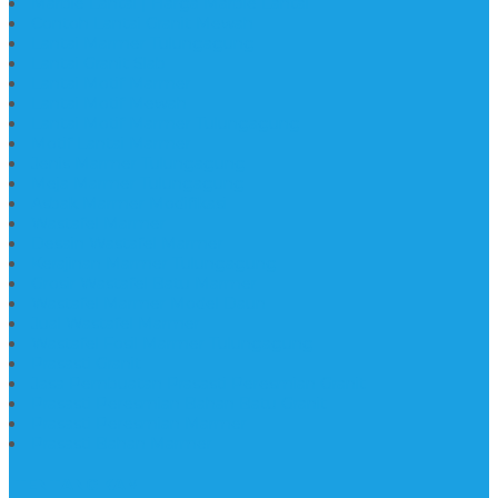
Marble Lantai | Harga Marble Lantai
Contoh Lantai Granit Mewah
Lantai Marmer Tulungagung
Lantai Granit Slab
Lantai Motif Marmer
Lantai Motif Mewah
Lantai Motif Marmer Tulungagung
Motif Lantai Marmer
Jenis Marmer Tulungagung
Meja Marmer Tulungagung
Asbak Marmer Modifikasi
Wastafel Marmer
Desain Wastafel Marmer
Kerajinan Marmer Tulungagung
Grosir Wastafel Batu Marmer
Wastafel Marmer Model Daun
Jual Wastafel Marmer
Wastafel Fosil Marmer Tulungagung
Prasasti Granit
Jasa Pembuatan Prasasti Peresmian Granit
Prasasti Peresmian Bahan Batu Granit
Prasasti Peresmian Marmer
Prasasti Bahan Marmer
TENTANG KAMI