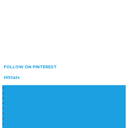
FOLLOW ON PINTEREST
HiStats
Daftar Harga Lantai Marmer Per Meter
Lantai Marmer Import
Lantai Marmer
Lantai Mamer Kawi Tulungagung
Marmer Lantai Tulungagung
Jual Marmer Harga Murah
Jual Lantai Batu Marmer
Marble Lantai | Harga Marble Lantai