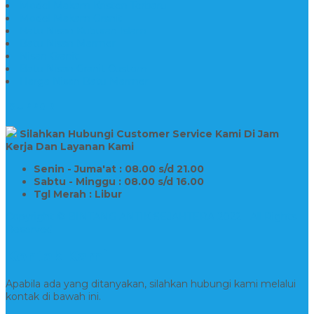
Model Makam Kristen Terbaru
Model Makam Granit
Batu Nisan Kuburan Islam
Batu Nisan Marmer
Nisan Granit
Batu Nisan Granit Custom
Harga Nisan Batu Marmer
SUPPORT
Silahkan Hubungi Customer Service Kami Di Jam
Kerja Dan Layanan Kami
Senin - Juma'at : 08.00 s/d 21.00
Sabtu - Minggu : 08.00 s/d 16.00
Tgl Merah : Libur
Copyright © BINTANG ANTIK SEJAHTERA 2022 - All Rights
Reserved
Kontak Kami
Apabila ada yang ditanyakan, silahkan hubungi kami melalui
kontak di bawah ini.