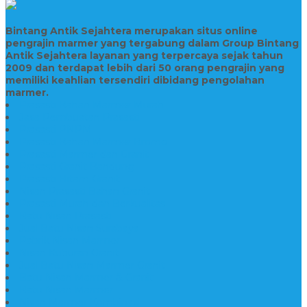
Bintang Antik Sejahtera merupakan situs online
pengrajin marmer yang tergabung dalam Group Bintang
Antik Sejahtera layanan yang terpercaya sejak tahun
2009 dan terdapat lebih dari 50 orang pengrajin yang
memiliki keahlian tersendiri dibidang pengolahan
marmer.
Prasasti Bahan Marmer Murah
Jasa Pembuatan Prasasti
Prasasti PNPM
Prasasti Bahan Marmer Bromo
Prasasti Marmer dan Granit
Prasasti Granit Bandung
Prasasti Hitam Granit
Nisan Prasasti Bahan Granit
Prasasti Murah dan Berkualitas
Batu Nisan Prasasti
Jual Batu Nisan Surabaya
Pabrik Nisan Marmer
Nisan Kuburan Granit
Jual Batu Nisan Marmer Granit
Batu Nisan Marmer & Granit
Batu Nisan Marmer
Nisan Marmer Kombinasi