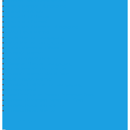
Contoh Lantai Granit Mewah
Lantai Marmer Tulungagung
Lantai Granit Slab
Lantai Motif Marmer
Lantai Motif Mewah
Lantai Motif Marmer Tulungagung
Motif Lantai Marmer
Jenis Marmer Tulungagung
Meja Marmer Tulungagung
Asbak Marmer Modifikasi
Wastafel Marmer
Desain Wastafel Marmer
Kerajinan Marmer Tulungagung
Grosir Wastafel Batu Marmer
Wastafel Marmer Model Daun
Jual Wastafel Marmer
Wastafel Fosil Marmer Tulungagung
Prasasti Granit
Jasa Pembuatan Prasasti Peresmian Granit
Prasasti Peresmian Bahan Batu Granit
Prasasti Peresmian Marmer
Prasasti Bahan Marmer
TENTANG KAMI