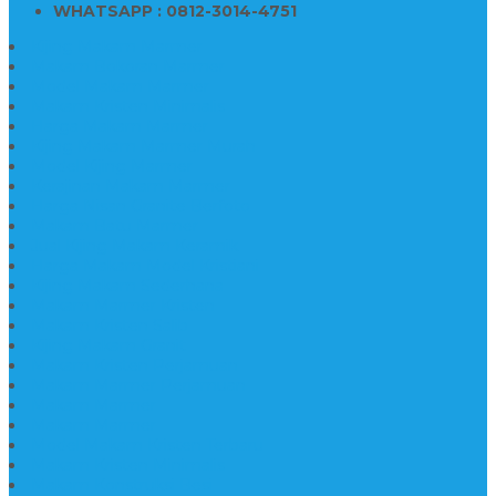
WHATSAPP : 0812-3014-4751
Kijing Makam Marmer
Makam Bokoran Marmer
Model Makam Marmer
Makam Kristen Minimalis
Harga Makam Marmer
Kijing Makam Marmer Murah
Model Kijing Marmer
Kerajinan Makam Marmer
Harga Nisan Granite Berfoto
Makam Batu Marmer
Jual Kijing Makam Keramik
Harga Makam Model Kristiani
Kijing Makam Sederhana
Makam Marmer Kristen
Makam Kristen Salib
Kijing Makam Granit
Makam Kristen Perjamuan
Makam Marmer Perjamuan
Makam Marmer
Makam Marmer
Model Makam Kristen Terbaru
Makam Kristen Minimalis
Makam Konstruksi Besi