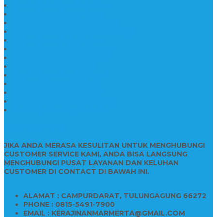
Aneka Batu Nisan Batu Alam
Papan Nama Kantor Desa
Jual Prasasti Nameboard Granit
Papan Nama Meja Ukir Bahan Onyx
Papan Nama Meja Kantor
Plang Nama Sekolah Marmer
Contoh Papan Nama Kantor
Pengrajin Prasasti Granit
Papan Nama Granit Kaligrafi
Patung Marmer Malaikat
Pengrajin Patung Marmer
Patung Marmer Tulungagung
Jual Meja Meeting Marmer
CONTACT INFO
JIKA ANDA MERASA KESULITAN UNTUK MENGHUBUNGI
CUSTOMER SERVICE KAMI, ANDA BISA LANGSUNG
MENGHUBUNGI PUSAT LAYANAN DAN KELUHAN
CUSTOMER DI CONTACT DI BAWAH INI.
ALAMAT : CAMPURDARAT, TULUNGAGUNG 66272
PHONE : 0815-5491-7900
EMAIL : KERAJINANMARMERTA@GMAIL.COM