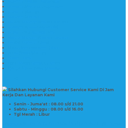
Makam Kristen Perjamuan
Makam Marmer Perjamuan
Makam Marmer
Makam Marmer
Model Makam Kristen Terbaru
Makam Kristen Minimalis
Makam Konstruksi Besi
Model Makam Kristen Terbaru
Model Makam Granit
Batu Nisan Kuburan Islam
Batu Nisan Marmer
Nisan Granit
Batu Nisan Granit Custom
Harga Nisan Batu Marmer
SUPPORT
Silahkan Hubungi Customer Service Kami Di Jam
Kerja Dan Layanan Kami
Senin - Juma'at : 08.00 s/d 21.00
Sabtu - Minggu : 08.00 s/d 16.00
Tgl Merah : Libur
Copyright © BINTANG ANTIK SEJAHTERA 2022 - All Rights