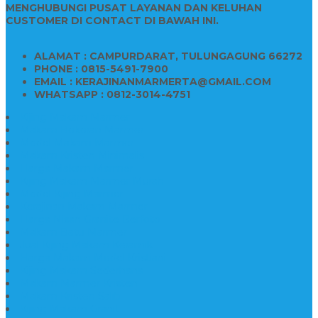
MENGHUBUNGI PUSAT LAYANAN DAN KELUHAN
CUSTOMER DI CONTACT DI BAWAH INI.
ALAMAT : CAMPURDARAT, TULUNGAGUNG 66272
PHONE : 0815-5491-7900
EMAIL : KERAJINANMARMERTA@GMAIL.COM
WHATSAPP : 0812-3014-4751
Kijing Makam Marmer
Makam Bokoran Marmer
Model Makam Marmer
Makam Kristen Minimalis
Harga Makam Marmer
Kijing Makam Marmer Murah
Model Kijing Marmer
Kerajinan Makam Marmer
Harga Nisan Granite Berfoto
Makam Batu Marmer
Jual Kijing Makam Keramik
Harga Makam Model Kristiani
Kijing Makam Sederhana
Makam Marmer Kristen
Makam Kristen Salib
Kijing Makam Granit