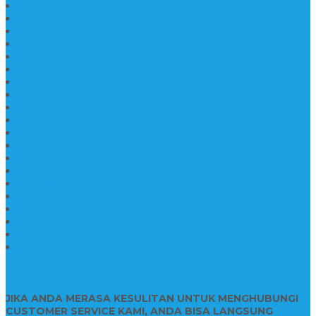
Jual Batu Nisan Surabaya
Pabrik Nisan Marmer
Nisan Kuburan Granit
Jual Batu Nisan Marmer Granit
Batu Nisan Marmer & Granit
Batu Nisan Marmer
Nisan Marmer Kombinasi
Aneka Batu Nisan Batu Alam
Papan Nama Kantor Desa
Jual Prasasti Nameboard Granit
Papan Nama Meja Ukir Bahan Onyx
Papan Nama Meja Kantor
Plang Nama Sekolah Marmer
Contoh Papan Nama Kantor
Pengrajin Prasasti Granit
Papan Nama Granit Kaligrafi
Patung Marmer Malaikat
Pengrajin Patung Marmer
Patung Marmer Tulungagung
Jual Meja Meeting Marmer
CONTACT INFO
JIKA ANDA MERASA KESULITAN UNTUK MENGHUBUNGI
CUSTOMER SERVICE KAMI, ANDA BISA LANGSUNG