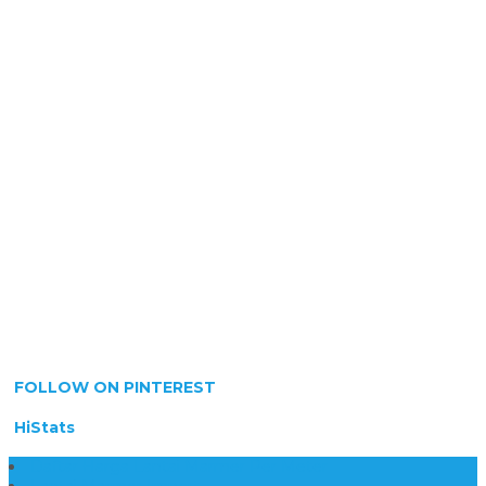
FOLLOW ON PINTEREST
HiStats
Daftar Harga Lantai Marmer Per Meter