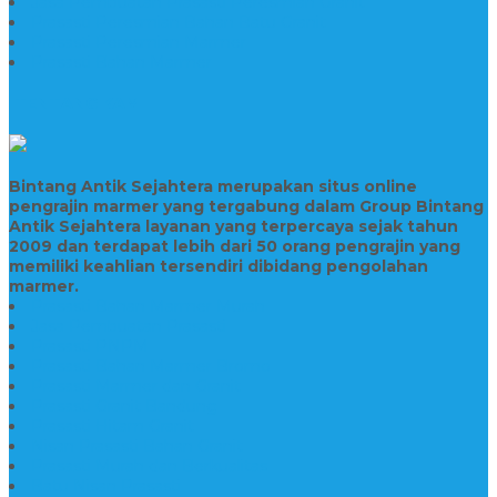
Jasa Pembuatan Prasasti Peresmian Granit
Prasasti Peresmian Bahan Batu Granit
Prasasti Peresmian Marmer
Prasasti Bahan Marmer
TENTANG KAMI
Bintang Antik Sejahtera merupakan situs online
pengrajin marmer yang tergabung dalam Group Bintang
Antik Sejahtera layanan yang terpercaya sejak tahun
2009 dan terdapat lebih dari 50 orang pengrajin yang
memiliki keahlian tersendiri dibidang pengolahan
marmer.
Prasasti Bahan Marmer Murah
Jasa Pembuatan Prasasti
Prasasti PNPM
Prasasti Bahan Marmer Bromo
Prasasti Marmer dan Granit
Prasasti Granit Bandung
Prasasti Hitam Granit
Nisan Prasasti Bahan Granit
Prasasti Murah dan Berkualitas
Batu Nisan Prasasti