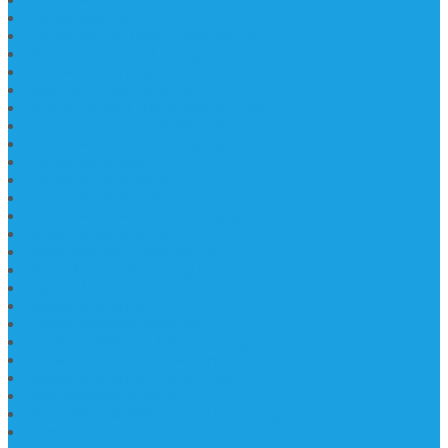
Lantai Marmer Import
Lantai Marmer
Lantai Mamer Kawi Tulungagung
Marmer Lantai Tulungagung
Jual Marmer Harga Murah
Jual Lantai Batu Marmer
Marble Lantai | Harga Marble Lantai
Contoh Lantai Granit Mewah
Lantai Marmer Tulungagung
Lantai Granit Slab
Lantai Motif Marmer
Lantai Motif Mewah
Lantai Motif Marmer Tulungagung
Motif Lantai Marmer
Jenis Marmer Tulungagung
Meja Marmer Tulungagung
Asbak Marmer Modifikasi
Wastafel Marmer
Desain Wastafel Marmer
Kerajinan Marmer Tulungagung
Grosir Wastafel Batu Marmer
Wastafel Marmer Model Daun
Jual Wastafel Marmer
Wastafel Fosil Marmer Tulungagung
Prasasti Granit