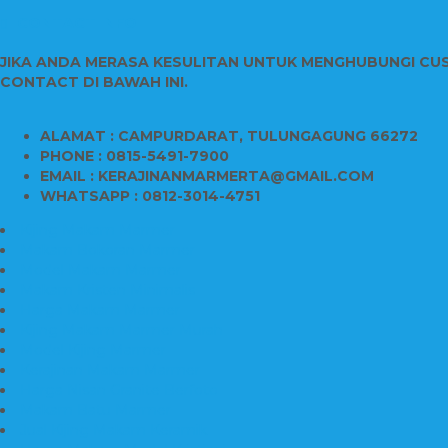
CONTACT INFO
JIKA ANDA MERASA KESULITAN UNTUK MENGHUBUNGI CU
CONTACT DI BAWAH INI.
ALAMAT : CAMPURDARAT, TULUNGAGUNG 66272
PHONE : 0815-5491-7900
EMAIL : KERAJINANMARMERTA@GMAIL.COM
WHATSAPP : 0812-3014-4751
Kijing Makam Marmer
Makam Bokoran Marmer
Model Makam Marmer
Makam Kristen Minimalis
Harga Makam Marmer
Kijing Makam Marmer Murah
Model Kijing Marmer
Kerajinan Makam Marmer
Harga Nisan Granite Berfoto
Makam Batu Marmer
Jual Kijing Makam Keramik