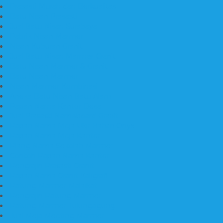
Prasasti Murah dan Berkualitas
Batu Nisan Prasasti
Jual Batu Nisan Surabaya
Pabrik Nisan Marmer
Nisan Kuburan Granit
Jual Batu Nisan Marmer Granit
Batu Nisan Marmer & Granit
Batu Nisan Marmer
Nisan Marmer Kombinasi
Aneka Batu Nisan Batu Alam
Papan Nama Kantor Desa
Jual Prasasti Nameboard Granit
Papan Nama Meja Ukir Bahan Onyx
Papan Nama Meja Kantor
Plang Nama Sekolah Marmer
Contoh Papan Nama Kantor
Pengrajin Prasasti Granit
Papan Nama Granit Kaligrafi
Patung Marmer Malaikat
Pengrajin Patung Marmer
Patung Marmer Tulungagung
Jual Meja Meeting Marmer