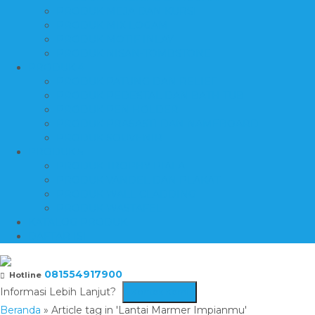
PRODUK MEJA DAN KURSI
PRODUK MIX LOGAM
PRODUK MOTIF INLAY
PRODUK NISAN-TOMBSTONE
PRODUK 4
PRODUK PATUNG DAN RELIEF
PRODUK PEDESTAL DAN BATH TUB
PRODUK PEN HOLDER
PRODUK PRASASTI DAN NAMEBOARD
PRODUK SOUVENIR
PRODUK 5
PRODUK TROPHY PIALA
PRODUK VANDEL DAN PLAKAT
PRODUK WALL CLADDING
PRODUK WASTAFEL
KATALOG PRODUK
DAFTAR ISI
081554917900
Hotline
Informasi Lebih Lanjut?
Kontak Kami
Beranda
»
Article tag in 'Lantai Marmer Impianmu'