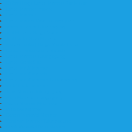
Daftar Harga Lantai Marmer Per Meter
Lantai Marmer Import
Lantai Marmer
Lantai Mamer Kawi Tulungagung
Marmer Lantai Tulungagung
Jual Marmer Harga Murah
Jual Lantai Batu Marmer
Marble Lantai | Harga Marble Lantai
Contoh Lantai Granit Mewah
Lantai Marmer Tulungagung
Lantai Granit Slab
Lantai Motif Marmer
Lantai Motif Mewah
Lantai Motif Marmer Tulungagung
Motif Lantai Marmer
Jenis Marmer Tulungagung
Meja Marmer Tulungagung
Asbak Marmer Modifikasi
Wastafel Marmer
Desain Wastafel Marmer
Kerajinan Marmer Tulungagung
Grosir Wastafel Batu Marmer