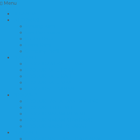
Menu
BERANDA
INFORMASI
Tentang Kami
Cara Pemesanan
Kontak Kami
Lokasi Kami
Company Profil
PRODUK 1
PRODUK ANEKA TERASO
PRODUK BATU FOSIL
PRODUK BATU KALI
PRODUK BATU SIKAT
PRODUK KERAJINAN
PRODUK 2
PRODUK LANTAI DAN DINDING
PRODUK LIST BEVEL
PRODUK MAKAM MEWAH
PRODUK MAKAM STANDARD
PRODUK MARMER BAKAR
PRODUK 3
PRODUK MATERIAL BANGUNAN