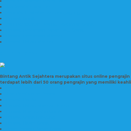
Wastafel Marmer Model Daun
Jual Wastafel Marmer
Wastafel Fosil Marmer Tulungagung
Prasasti Granit
Jasa Pembuatan Prasasti Peresmian Granit
Prasasti Peresmian Bahan Batu Granit
Prasasti Peresmian Marmer
Prasasti Bahan Marmer
TENTANG KAMI
Bintang Antik Sejahtera merupakan situs online pengraji
terdapat lebih dari 50 orang pengrajin yang memiliki keah
Prasasti Bahan Marmer Murah
Jasa Pembuatan Prasasti
Prasasti PNPM
Prasasti Bahan Marmer Bromo
Prasasti Marmer dan Granit
Prasasti Granit Bandung
Prasasti Hitam Granit
Nisan Prasasti Bahan Granit