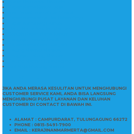
Aneka Batu Nisan Batu Alam
Papan Nama Kantor Desa
Jual Prasasti Nameboard Granit
Papan Nama Meja Ukir Bahan Onyx
Papan Nama Meja Kantor
Plang Nama Sekolah Marmer
Contoh Papan Nama Kantor
Pengrajin Prasasti Granit
Papan Nama Granit Kaligrafi
Patung Marmer Malaikat
Pengrajin Patung Marmer
Patung Marmer Tulungagung
Jual Meja Meeting Marmer
CONTACT INFO
JIKA ANDA MERASA KESULITAN UNTUK MENGHUBUNGI
CUSTOMER SERVICE KAMI, ANDA BISA LANGSUNG
MENGHUBUNGI PUSAT LAYANAN DAN KELUHAN
CUSTOMER DI CONTACT DI BAWAH INI.
ALAMAT : CAMPURDARAT, TULUNGAGUNG 66272
PHONE : 0815-5491-7900
EMAIL : KERAJINANMARMERTA@GMAIL.COM