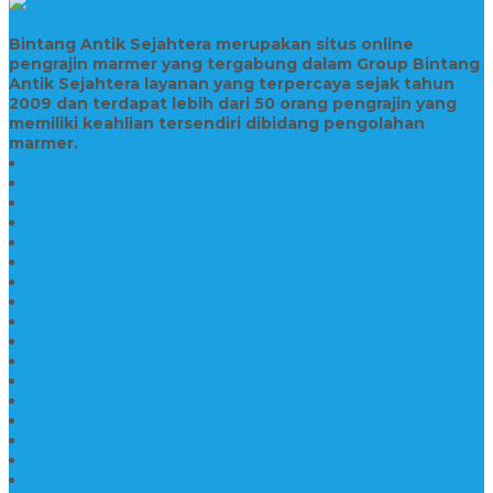
Bintang Antik Sejahtera merupakan situs online
pengrajin marmer yang tergabung dalam Group Bintang
Antik Sejahtera layanan yang terpercaya sejak tahun
2009 dan terdapat lebih dari 50 orang pengrajin yang
memiliki keahlian tersendiri dibidang pengolahan
marmer.
Prasasti Bahan Marmer Murah
Jasa Pembuatan Prasasti
Prasasti PNPM
Prasasti Bahan Marmer Bromo
Prasasti Marmer dan Granit
Prasasti Granit Bandung
Prasasti Hitam Granit
Nisan Prasasti Bahan Granit
Prasasti Murah dan Berkualitas
Batu Nisan Prasasti
Jual Batu Nisan Surabaya
Pabrik Nisan Marmer
Nisan Kuburan Granit
Jual Batu Nisan Marmer Granit
Batu Nisan Marmer & Granit
Batu Nisan Marmer
Nisan Marmer Kombinasi