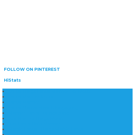
FOLLOW ON PINTEREST
HiStats
Daftar Harga Lantai Marmer Per Meter
Lantai Marmer Import
Lantai Marmer
Lantai Mamer Kawi Tulungagung
Marmer Lantai Tulungagung
Jual Marmer Harga Murah
Jual Lantai Batu Marmer
Marble Lantai | Harga Marble Lantai
Contoh Lantai Granit Mewah