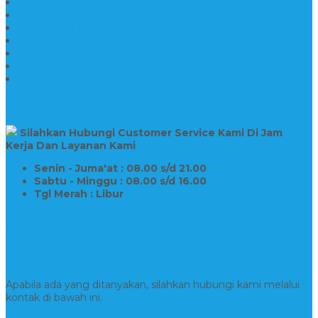
Model Makam Kristen Terbaru
Model Makam Granit
Batu Nisan Kuburan Islam
Batu Nisan Marmer
Nisan Granit
Batu Nisan Granit Custom
Harga Nisan Batu Marmer
SUPPORT
Silahkan Hubungi Customer Service Kami Di Jam
Kerja Dan Layanan Kami
Senin - Juma'at : 08.00 s/d 21.00
Sabtu - Minggu : 08.00 s/d 16.00
Tgl Merah : Libur
Copyright © BINTANG ANTIK SEJAHTERA 2022 - All Rights
Reserved
Kontak Kami
Apabila ada yang ditanyakan, silahkan hubungi kami melalui
kontak di bawah ini.