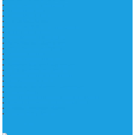
Lantai Marmer Tulungagung
Lantai Granit Slab
Lantai Motif Marmer
Lantai Motif Mewah
Lantai Motif Marmer Tulungagung
Motif Lantai Marmer
Jenis Marmer Tulungagung
Meja Marmer Tulungagung
Asbak Marmer Modifikasi
Wastafel Marmer
Desain Wastafel Marmer
Kerajinan Marmer Tulungagung
Grosir Wastafel Batu Marmer
Wastafel Marmer Model Daun
Jual Wastafel Marmer
Wastafel Fosil Marmer Tulungagung
Prasasti Granit
Jasa Pembuatan Prasasti Peresmian Granit
Prasasti Peresmian Bahan Batu Granit
Prasasti Peresmian Marmer
Prasasti Bahan Marmer
TENTANG KAMI