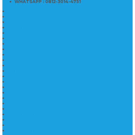
WHATSAPP : 0812-3014-4751
Kijing Makam Marmer
Makam Bokoran Marmer
Model Makam Marmer
Makam Kristen Minimalis
Harga Makam Marmer
Kijing Makam Marmer Murah
Model Kijing Marmer
Kerajinan Makam Marmer
Harga Nisan Granite Berfoto
Makam Batu Marmer
Jual Kijing Makam Keramik
Harga Makam Model Kristiani
Kijing Makam Sederhana
Makam Marmer Kristen
Makam Kristen Salib
Kijing Makam Granit
Makam Kristen Perjamuan
Makam Marmer Perjamuan
Makam Marmer
Makam Marmer
Model Makam Kristen Terbaru
Makam Kristen Minimalis
Makam Konstruksi Besi