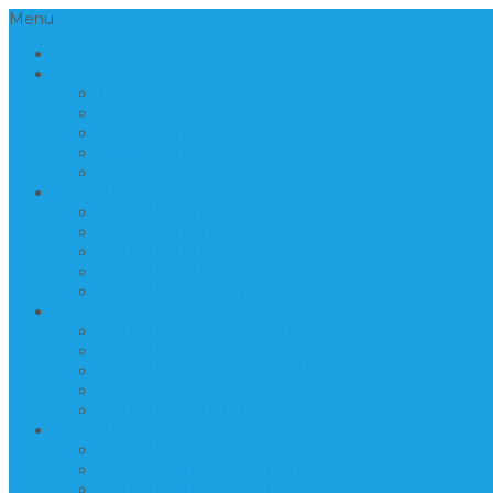
Menu
BERANDA
INFORMASI
Tentang Kami
Cara Pemesanan
Kontak Kami
Lokasi Kami
Company Profil
PRODUK 1
PRODUK ANEKA TERASO
PRODUK BATU FOSIL
PRODUK BATU KALI
PRODUK BATU SIKAT
PRODUK KERAJINAN
PRODUK 2
PRODUK LANTAI DAN DINDING
PRODUK LIST BEVEL
PRODUK MAKAM MEWAH
PRODUK MAKAM STANDARD
PRODUK MARMER BAKAR
PRODUK 3
PRODUK MATERIAL BANGUNAN
PRODUK MEJA DAN KURSI
PRODUK MIX LOGAM