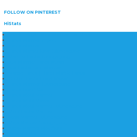
FOLLOW ON PINTEREST
HiStats
Daftar Harga Lantai Marmer Per Meter
Lantai Marmer Import
Lantai Marmer
Lantai Mamer Kawi Tulungagung
Marmer Lantai Tulungagung
Jual Marmer Harga Murah
Jual Lantai Batu Marmer
Marble Lantai | Harga Marble Lantai
Contoh Lantai Granit Mewah
Lantai Marmer Tulungagung
Lantai Granit Slab
Lantai Motif Marmer
Lantai Motif Mewah
Lantai Motif Marmer Tulungagung
Motif Lantai Marmer
Jenis Marmer Tulungagung
Meja Marmer Tulungagung
Asbak Marmer Modifikasi
Wastafel Marmer