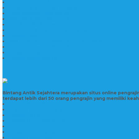
Desain Wastafel Marmer
Kerajinan Marmer Tulungagung
Grosir Wastafel Batu Marmer
Wastafel Marmer Model Daun
Jual Wastafel Marmer
Wastafel Fosil Marmer Tulungagung
Prasasti Granit
Jasa Pembuatan Prasasti Peresmian Granit
Prasasti Peresmian Bahan Batu Granit
Prasasti Peresmian Marmer
Prasasti Bahan Marmer
TENTANG KAMI
Bintang Antik Sejahtera merupakan situs online pengraj
terdapat lebih dari 50 orang pengrajin yang memiliki kea
Prasasti Bahan Marmer Murah
Jasa Pembuatan Prasasti
Prasasti PNPM
Prasasti Bahan Marmer Bromo
Prasasti Marmer dan Granit
Prasasti Granit Bandung
Prasasti Hitam Granit