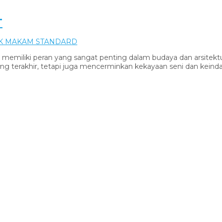
T
K MAKAM STANDARD
ki peran yang sangat penting dalam budaya dan arsitektur Is
ng terakhir, tetapi juga mencerminkan kekayaan seni dan keinda