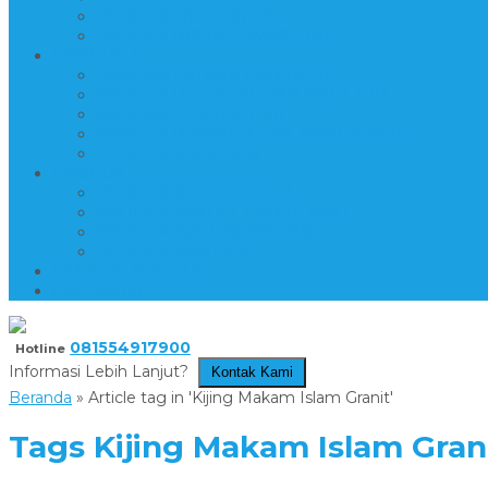
PRODUK MOTIF INLAY
PRODUK NISAN-TOMBSTONE
PRODUK 4
PRODUK PATUNG DAN RELIEF
PRODUK PEDESTAL DAN BATH TUB
PRODUK PEN HOLDER
PRODUK PRASASTI DAN NAMEBOARD
PRODUK SOUVENIR
PRODUK 5
PRODUK TROPHY PIALA
PRODUK VANDEL DAN PLAKAT
PRODUK WALL CLADDING
PRODUK WASTAFEL
KATALOG PRODUK
DAFTAR ISI
081554917900
Hotline
Informasi Lebih Lanjut?
Kontak Kami
Beranda
»
Article tag in 'Kijing Makam Islam Granit'
Tags
Kijing Makam Islam Gran