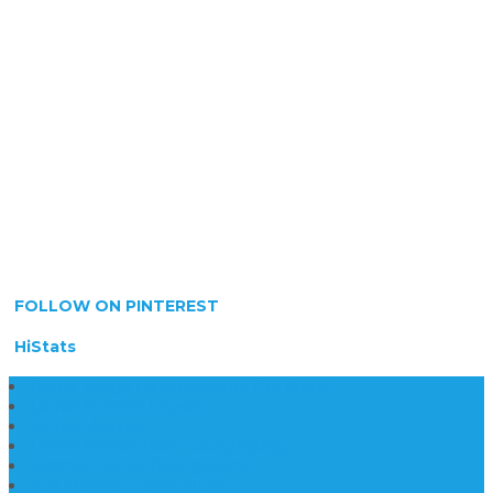
FOLLOW ON PINTEREST
HiStats
Daftar Harga Lantai Marmer Per Meter
Lantai Marmer Import
Lantai Marmer
Lantai Mamer Kawi Tulungagung
Marmer Lantai Tulungagung
Jual Marmer Harga Murah