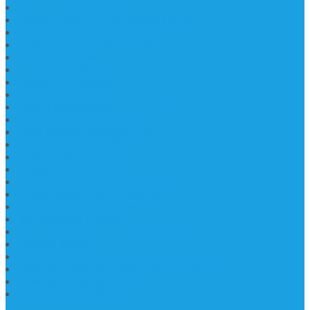
Jual Lantai Batu Marmer
Marble Lantai | Harga Marble Lantai
Contoh Lantai Granit Mewah
Lantai Marmer Tulungagung
Lantai Granit Slab
Lantai Motif Marmer
Lantai Motif Mewah
Lantai Motif Marmer Tulungagung
Motif Lantai Marmer
Jenis Marmer Tulungagung
Meja Marmer Tulungagung
Asbak Marmer Modifikasi
Wastafel Marmer
Desain Wastafel Marmer
Kerajinan Marmer Tulungagung
Grosir Wastafel Batu Marmer
Wastafel Marmer Model Daun
Jual Wastafel Marmer
Wastafel Fosil Marmer Tulungagung
Prasasti Granit
Jasa Pembuatan Prasasti Peresmian Granit
Prasasti Peresmian Bahan Batu Granit
Prasasti Peresmian Marmer
Prasasti Bahan Marmer