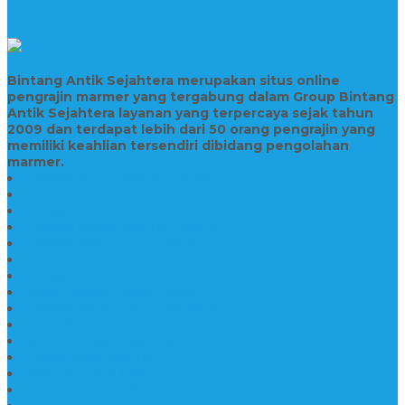
TENTANG KAMI
Bintang Antik Sejahtera merupakan situs online
pengrajin marmer yang tergabung dalam Group Bintang
Antik Sejahtera layanan yang terpercaya sejak tahun
2009 dan terdapat lebih dari 50 orang pengrajin yang
memiliki keahlian tersendiri dibidang pengolahan
marmer.
Prasasti Bahan Marmer Murah
Jasa Pembuatan Prasasti
Prasasti PNPM
Prasasti Bahan Marmer Bromo
Prasasti Marmer dan Granit
Prasasti Granit Bandung
Prasasti Hitam Granit
Nisan Prasasti Bahan Granit
Prasasti Murah dan Berkualitas
Batu Nisan Prasasti
Jual Batu Nisan Surabaya
Pabrik Nisan Marmer
Nisan Kuburan Granit
Jual Batu Nisan Marmer Granit