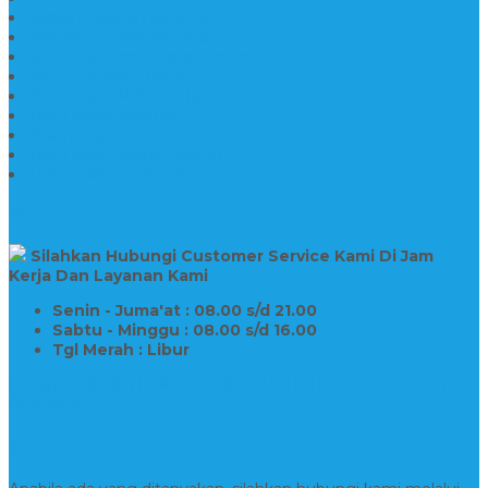
Makam Kristen Minimalis
Makam Konstruksi Besi
Model Makam Kristen Terbaru
Model Makam Granit
Batu Nisan Kuburan Islam
Batu Nisan Marmer
Nisan Granit
Batu Nisan Granit Custom
Harga Nisan Batu Marmer
SUPPORT
Silahkan Hubungi Customer Service Kami Di Jam
Kerja Dan Layanan Kami
Senin - Juma'at : 08.00 s/d 21.00
Sabtu - Minggu : 08.00 s/d 16.00
Tgl Merah : Libur
Copyright © BINTANG ANTIK SEJAHTERA 2022 - All Rights
Reserved
Kontak Kami