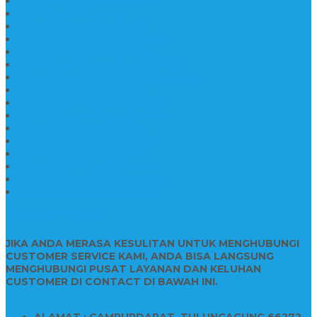
Batu Nisan Marmer & Granit
Batu Nisan Marmer
Nisan Marmer Kombinasi
Aneka Batu Nisan Batu Alam
Papan Nama Kantor Desa
Jual Prasasti Nameboard Granit
Papan Nama Meja Ukir Bahan Onyx
Papan Nama Meja Kantor
Plang Nama Sekolah Marmer
Contoh Papan Nama Kantor
Pengrajin Prasasti Granit
Papan Nama Granit Kaligrafi
Patung Marmer Malaikat
Pengrajin Patung Marmer
Patung Marmer Tulungagung
Jual Meja Meeting Marmer
CONTACT INFO
JIKA ANDA MERASA KESULITAN UNTUK MENGHUBUNGI
CUSTOMER SERVICE KAMI, ANDA BISA LANGSUNG
MENGHUBUNGI PUSAT LAYANAN DAN KELUHAN
CUSTOMER DI CONTACT DI BAWAH INI.
ALAMAT : CAMPURDARAT, TULUNGAGUNG 66272