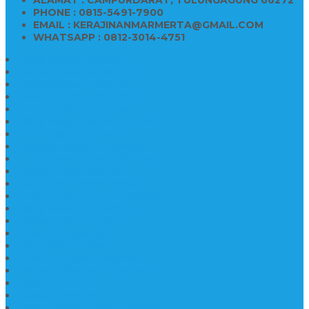
PHONE : 0815-5491-7900
EMAIL : KERAJINANMARMERTA@GMAIL.COM
WHATSAPP : 0812-3014-4751
Kijing Makam Marmer
Makam Bokoran Marmer
Model Makam Marmer
Makam Kristen Minimalis
Harga Makam Marmer
Kijing Makam Marmer Murah
Model Kijing Marmer
Kerajinan Makam Marmer
Harga Nisan Granite Berfoto
Makam Batu Marmer
Jual Kijing Makam Keramik
Harga Makam Model Kristiani
Kijing Makam Sederhana
Makam Marmer Kristen
Makam Kristen Salib
Kijing Makam Granit
Makam Kristen Perjamuan
Makam Marmer Perjamuan
Makam Marmer
Makam Marmer
Model Makam Kristen Terbaru