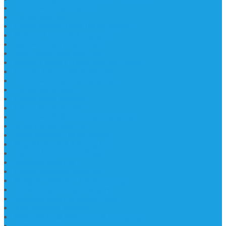
Lantai Marmer Import
Lantai Marmer
Lantai Mamer Kawi Tulungagung
Marmer Lantai Tulungagung
Jual Marmer Harga Murah
Jual Lantai Batu Marmer
Marble Lantai | Harga Marble Lantai
Contoh Lantai Granit Mewah
Lantai Marmer Tulungagung
Lantai Granit Slab
Lantai Motif Marmer
Lantai Motif Mewah
Lantai Motif Marmer Tulungagung
Motif Lantai Marmer
Jenis Marmer Tulungagung
Meja Marmer Tulungagung
Asbak Marmer Modifikasi
Wastafel Marmer
Desain Wastafel Marmer
Kerajinan Marmer Tulungagung
Grosir Wastafel Batu Marmer
Wastafel Marmer Model Daun
Jual Wastafel Marmer
Wastafel Fosil Marmer Tulungagung