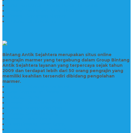
Prasasti Granit
Jasa Pembuatan Prasasti Peresmian Granit
Prasasti Peresmian Bahan Batu Granit
Prasasti Peresmian Marmer
Prasasti Bahan Marmer
TENTANG KAMI
Bintang Antik Sejahtera merupakan situs online
pengrajin marmer yang tergabung dalam Group Bintang
Antik Sejahtera layanan yang terpercaya sejak tahun
2009 dan terdapat lebih dari 50 orang pengrajin yang
memiliki keahlian tersendiri dibidang pengolahan
marmer.
Prasasti Bahan Marmer Murah
Jasa Pembuatan Prasasti
Prasasti PNPM
Prasasti Bahan Marmer Bromo
Prasasti Marmer dan Granit
Prasasti Granit Bandung
Prasasti Hitam Granit
Nisan Prasasti Bahan Granit
Prasasti Murah dan Berkualitas