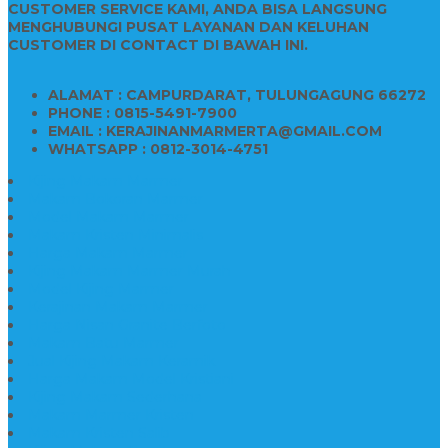
CUSTOMER SERVICE KAMI, ANDA BISA LANGSUNG
MENGHUBUNGI PUSAT LAYANAN DAN KELUHAN
CUSTOMER DI CONTACT DI BAWAH INI.
ALAMAT : CAMPURDARAT, TULUNGAGUNG 66272
PHONE : 0815-5491-7900
EMAIL : KERAJINANMARMERTA@GMAIL.COM
WHATSAPP : 0812-3014-4751
Kijing Makam Marmer
Makam Bokoran Marmer
Model Makam Marmer
Makam Kristen Minimalis
Harga Makam Marmer
Kijing Makam Marmer Murah
Model Kijing Marmer
Kerajinan Makam Marmer
Harga Nisan Granite Berfoto
Makam Batu Marmer
Jual Kijing Makam Keramik
Harga Makam Model Kristiani
Kijing Makam Sederhana
Makam Marmer Kristen
Makam Kristen Salib