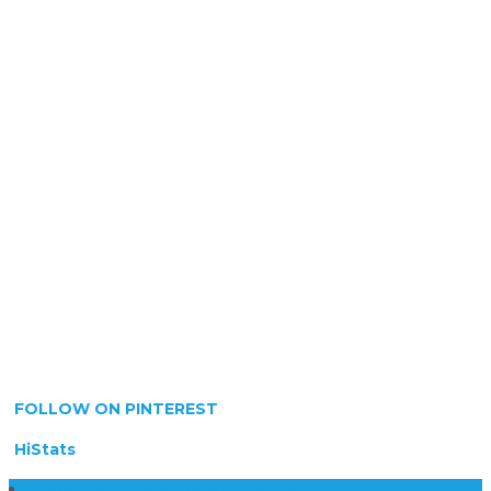
FOLLOW ON PINTEREST
HiStats
Daftar Harga Lantai Marmer Per Meter