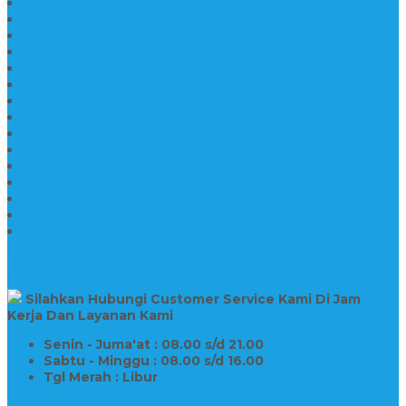
Kijing Makam Granit
Makam Kristen Perjamuan
Makam Marmer Perjamuan
Makam Marmer
Makam Marmer
Model Makam Kristen Terbaru
Makam Kristen Minimalis
Makam Konstruksi Besi
Model Makam Kristen Terbaru
Model Makam Granit
Batu Nisan Kuburan Islam
Batu Nisan Marmer
Nisan Granit
Batu Nisan Granit Custom
Harga Nisan Batu Marmer
SUPPORT
Silahkan Hubungi Customer Service Kami Di Jam
Kerja Dan Layanan Kami
Senin - Juma'at : 08.00 s/d 21.00
Sabtu - Minggu : 08.00 s/d 16.00
Tgl Merah : Libur