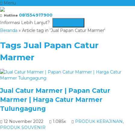
Menu
081554917900
Hotline
Informasi Lebih Lanjut?
Kontak Kami
Beranda
»
Article tag in 'Jual Papan Catur Marmer'
Tags
Jual Papan Catur
Marmer
Jual Catur Marmer | Papan Catur
Marmer | Harga Catur Marmer
Tulungagung
12 November 2022
1.085x
PRODUK KERAJINAN
,
PRODUK SOUVENIR