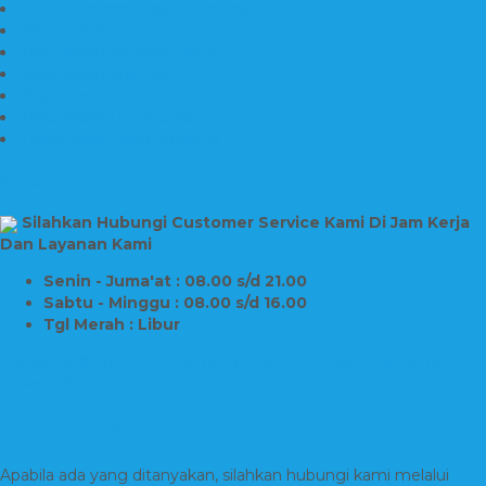
Model Makam Kristen Terbaru
Model Makam Granit
Batu Nisan Kuburan Islam
Batu Nisan Marmer
Nisan Granit
Batu Nisan Granit Custom
Harga Nisan Batu Marmer
SUPPORT
Silahkan Hubungi Customer Service Kami Di Jam Kerja
Dan Layanan Kami
Senin - Juma'at : 08.00 s/d 21.00
Sabtu - Minggu : 08.00 s/d 16.00
Tgl Merah : Libur
Copyright © BINTANG ANTIK SEJAHTERA 2022 - All Rights
Reserved
Kontak Kami
Apabila ada yang ditanyakan, silahkan hubungi kami melalui