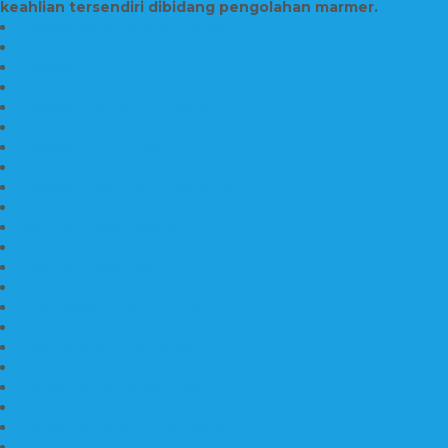
keahlian tersendiri dibidang pengolahan marmer.
Prasasti Bahan Marmer Murah
Jasa Pembuatan Prasasti
Prasasti PNPM
Prasasti Bahan Marmer Bromo
Prasasti Marmer dan Granit
Prasasti Granit Bandung
Prasasti Hitam Granit
Nisan Prasasti Bahan Granit
Prasasti Murah dan Berkualitas
Batu Nisan Prasasti
Jual Batu Nisan Surabaya
Pabrik Nisan Marmer
Nisan Kuburan Granit
Jual Batu Nisan Marmer Granit
Batu Nisan Marmer & Granit
Batu Nisan Marmer
Nisan Marmer Kombinasi
Aneka Batu Nisan Batu Alam
Papan Nama Kantor Desa
Jual Prasasti Nameboard Granit
Papan Nama Meja Ukir Bahan Onyx
Papan Nama Meja Kantor