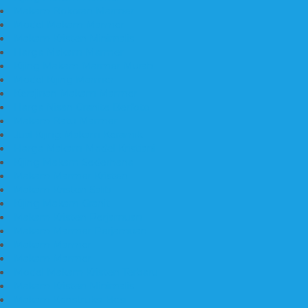
Makam Bokoran Marmer
Model Makam Marmer
Makam Kristen Minimalis
Harga Makam Marmer
Kijing Makam Marmer Murah
Model Kijing Marmer
Kerajinan Makam Marmer
Harga Nisan Granite Berfoto
Makam Batu Marmer
Jual Kijing Makam Keramik
Harga Makam Model Kristiani
Kijing Makam Sederhana
Makam Marmer Kristen
Makam Kristen Salib
Kijing Makam Granit
Makam Kristen Perjamuan
Makam Marmer Perjamuan
Makam Marmer
Makam Marmer
Model Makam Kristen Terbaru
Makam Kristen Minimalis
Makam Konstruksi Besi