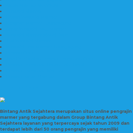
Asbak Marmer Modifikasi
Wastafel Marmer
Desain Wastafel Marmer
Kerajinan Marmer Tulungagung
Grosir Wastafel Batu Marmer
Wastafel Marmer Model Daun
Jual Wastafel Marmer
Wastafel Fosil Marmer Tulungagung
Prasasti Granit
Jasa Pembuatan Prasasti Peresmian Granit
Prasasti Peresmian Bahan Batu Granit
Prasasti Peresmian Marmer
Prasasti Bahan Marmer
TENTANG KAMI
Bintang Antik Sejahtera merupakan situs online pengrajin
marmer yang tergabung dalam Group Bintang Antik
Sejahtera layanan yang terpercaya sejak tahun 2009 dan
terdapat lebih dari 50 orang pengrajin yang memiliki