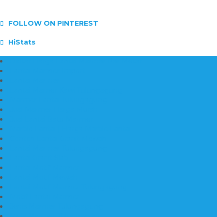
FOLLOW ON PINTEREST
HiStats
Daftar Harga Lantai Marmer Per Meter
Lantai Marmer Import
Lantai Marmer
Lantai Mamer Kawi Tulungagung
Marmer Lantai Tulungagung
Jual Marmer Harga Murah
Jual Lantai Batu Marmer
Marble Lantai | Harga Marble Lantai
Contoh Lantai Granit Mewah
Lantai Marmer Tulungagung
Lantai Granit Slab
Lantai Motif Marmer
Lantai Motif Mewah
Lantai Motif Marmer Tulungagung
Motif Lantai Marmer
Jenis Marmer Tulungagung
Meja Marmer Tulungagung