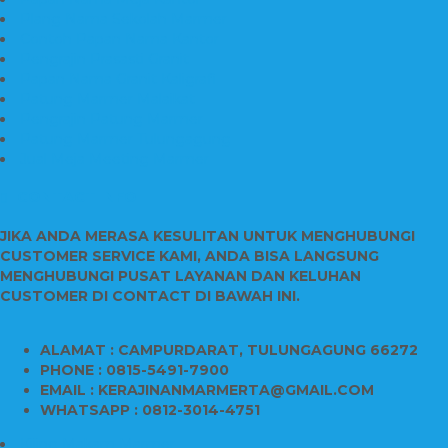
Plang Nama Sekolah Marmer
Contoh Papan Nama Kantor
Pengrajin Prasasti Granit
Papan Nama Granit Kaligrafi
Patung Marmer Malaikat
Pengrajin Patung Marmer
Patung Marmer Tulungagung
Jual Meja Meeting Marmer
CONTACT INFO
JIKA ANDA MERASA KESULITAN UNTUK MENGHUBUNGI
CUSTOMER SERVICE KAMI, ANDA BISA LANGSUNG
MENGHUBUNGI PUSAT LAYANAN DAN KELUHAN
CUSTOMER DI CONTACT DI BAWAH INI.
ALAMAT : CAMPURDARAT, TULUNGAGUNG 66272
PHONE : 0815-5491-7900
EMAIL : KERAJINANMARMERTA@GMAIL.COM
WHATSAPP : 0812-3014-4751
Kijing Makam Marmer