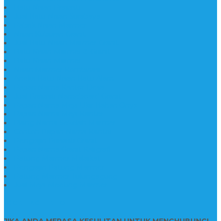
Batu Nisan Prasasti
Jual Batu Nisan Surabaya
Pabrik Nisan Marmer
Nisan Kuburan Granit
Jual Batu Nisan Marmer Granit
Batu Nisan Marmer & Granit
Batu Nisan Marmer
Nisan Marmer Kombinasi
Aneka Batu Nisan Batu Alam
Papan Nama Kantor Desa
Jual Prasasti Nameboard Granit
Papan Nama Meja Ukir Bahan Onyx
Papan Nama Meja Kantor
Plang Nama Sekolah Marmer
Contoh Papan Nama Kantor
Pengrajin Prasasti Granit
Papan Nama Granit Kaligrafi
Patung Marmer Malaikat
Pengrajin Patung Marmer
Patung Marmer Tulungagung
Jual Meja Meeting Marmer
CONTACT INFO
JIKA ANDA MERASA KESULITAN UNTUK MENGHUBUNGI