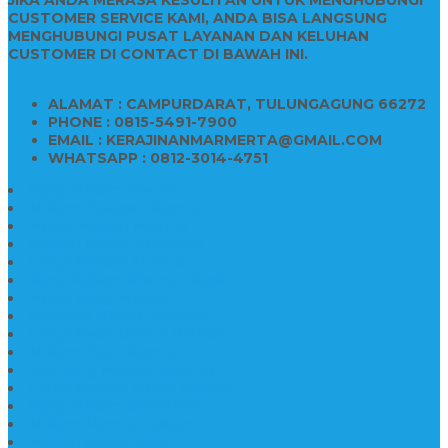
CUSTOMER SERVICE KAMI, ANDA BISA LANGSUNG
MENGHUBUNGI PUSAT LAYANAN DAN KELUHAN
CUSTOMER DI CONTACT DI BAWAH INI.
ALAMAT : CAMPURDARAT, TULUNGAGUNG 66272
PHONE : 0815-5491-7900
EMAIL : KERAJINANMARMERTA@GMAIL.COM
WHATSAPP : 0812-3014-4751
Kijing Makam Marmer
Makam Bokoran Marmer
Model Makam Marmer
Makam Kristen Minimalis
Harga Makam Marmer
Kijing Makam Marmer Murah
Model Kijing Marmer
Kerajinan Makam Marmer
Harga Nisan Granite Berfoto
Makam Batu Marmer
Jual Kijing Makam Keramik
Harga Makam Model Kristiani
Kijing Makam Sederhana
Makam Marmer Kristen
Makam Kristen Salib