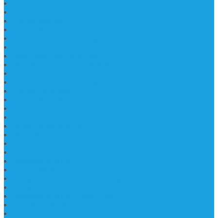
Daftar Harga Lantai Marmer Per Meter
Lantai Marmer Import
Lantai Marmer
Lantai Mamer Kawi Tulungagung
Marmer Lantai Tulungagung
Jual Marmer Harga Murah
Jual Lantai Batu Marmer
Marble Lantai | Harga Marble Lantai
Contoh Lantai Granit Mewah
Lantai Marmer Tulungagung
Lantai Granit Slab
Lantai Motif Marmer
Lantai Motif Mewah
Lantai Motif Marmer Tulungagung
Motif Lantai Marmer
Jenis Marmer Tulungagung
Meja Marmer Tulungagung
Asbak Marmer Modifikasi
Wastafel Marmer
Desain Wastafel Marmer
Kerajinan Marmer Tulungagung
Grosir Wastafel Batu Marmer
Wastafel Marmer Model Daun
Jual Wastafel Marmer
Wastafel Fosil Marmer Tulungagung