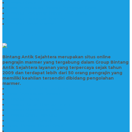
Prasasti Granit
Jasa Pembuatan Prasasti Peresmian Granit
Prasasti Peresmian Bahan Batu Granit
Prasasti Peresmian Marmer
Prasasti Bahan Marmer
TENTANG KAMI
Bintang Antik Sejahtera merupakan situs online
pengrajin marmer yang tergabung dalam Group Bintang
Antik Sejahtera layanan yang terpercaya sejak tahun
2009 dan terdapat lebih dari 50 orang pengrajin yang
memiliki keahlian tersendiri dibidang pengolahan
marmer.
Prasasti Bahan Marmer Murah
Jasa Pembuatan Prasasti
Prasasti PNPM
Prasasti Bahan Marmer Bromo
Prasasti Marmer dan Granit
Prasasti Granit Bandung
Prasasti Hitam Granit
Nisan Prasasti Bahan Granit
Prasasti Murah dan Berkualitas