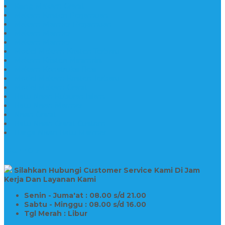
Kijing Makam Granit
Makam Kristen Perjamuan
Makam Marmer Perjamuan
Makam Marmer
Makam Marmer
Model Makam Kristen Terbaru
Makam Kristen Minimalis
Makam Konstruksi Besi
Model Makam Kristen Terbaru
Model Makam Granit
Batu Nisan Kuburan Islam
Batu Nisan Marmer
Nisan Granit
Batu Nisan Granit Custom
Harga Nisan Batu Marmer
SUPPORT
Silahkan Hubungi Customer Service Kami Di Jam
Kerja Dan Layanan Kami
Senin - Juma'at : 08.00 s/d 21.00
Sabtu - Minggu : 08.00 s/d 16.00
Tgl Merah : Libur