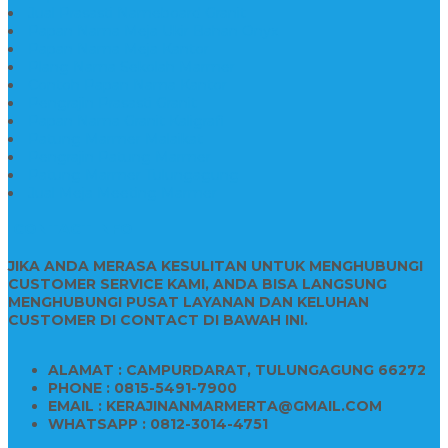
Jual Prasasti Nameboard Granit
Papan Nama Meja Ukir Bahan Onyx
Papan Nama Meja Kantor
Plang Nama Sekolah Marmer
Contoh Papan Nama Kantor
Pengrajin Prasasti Granit
Papan Nama Granit Kaligrafi
Patung Marmer Malaikat
Pengrajin Patung Marmer
Patung Marmer Tulungagung
Jual Meja Meeting Marmer
CONTACT INFO
JIKA ANDA MERASA KESULITAN UNTUK MENGHUBUNGI
CUSTOMER SERVICE KAMI, ANDA BISA LANGSUNG
MENGHUBUNGI PUSAT LAYANAN DAN KELUHAN
CUSTOMER DI CONTACT DI BAWAH INI.
ALAMAT : CAMPURDARAT, TULUNGAGUNG 66272
PHONE : 0815-5491-7900
EMAIL : KERAJINANMARMERTA@GMAIL.COM
WHATSAPP : 0812-3014-4751