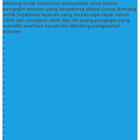
Bintang Antik Sejahtera merupakan situs online
pengrajin marmer yang tergabung dalam Group Bintang
Antik Sejahtera layanan yang terpercaya sejak tahun
2009 dan terdapat lebih dari 50 orang pengrajin yang
memiliki keahlian tersendiri dibidang pengolahan
marmer.
Prasasti Bahan Marmer Murah
Jasa Pembuatan Prasasti
Prasasti PNPM
Prasasti Bahan Marmer Bromo
Prasasti Marmer dan Granit
Prasasti Granit Bandung
Prasasti Hitam Granit
Nisan Prasasti Bahan Granit
Prasasti Murah dan Berkualitas
Batu Nisan Prasasti
Jual Batu Nisan Surabaya
Pabrik Nisan Marmer
Nisan Kuburan Granit
Jual Batu Nisan Marmer Granit
Batu Nisan Marmer & Granit
Batu Nisan Marmer
Nisan Marmer Kombinasi
Aneka Batu Nisan Batu Alam
Papan Nama Kantor Desa