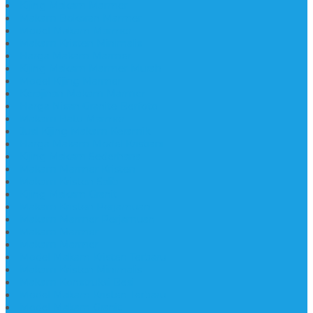
Kijing Makam Marmer
Makam Bokoran Marmer
Model Makam Marmer
Makam Kristen Minimalis
Harga Makam Marmer
Kijing Makam Marmer Murah
Model Kijing Marmer
Kerajinan Makam Marmer
Harga Nisan Granite Berfoto
Makam Batu Marmer
Jual Kijing Makam Keramik
Harga Makam Model Kristiani
Kijing Makam Sederhana
Makam Marmer Kristen
Makam Kristen Salib
Kijing Makam Granit
Makam Kristen Perjamuan
Makam Marmer Perjamuan
Makam Marmer
Makam Marmer
Model Makam Kristen Terbaru
Makam Kristen Minimalis
Makam Konstruksi Besi
Model Makam Kristen Terbaru
Model Makam Granit