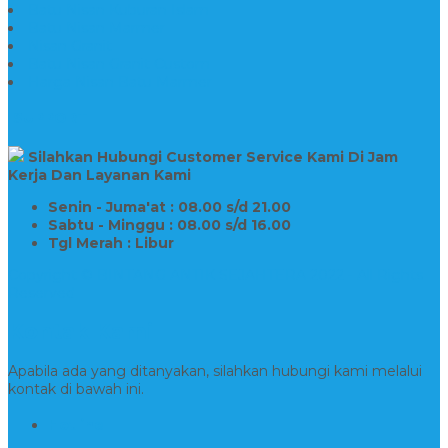
Batu Nisan Kuburan Islam
Batu Nisan Marmer
Nisan Granit
Batu Nisan Granit Custom
Harga Nisan Batu Marmer
SUPPORT
Silahkan Hubungi Customer Service Kami Di Jam
Kerja Dan Layanan Kami
Senin - Juma'at : 08.00 s/d 21.00
Sabtu - Minggu : 08.00 s/d 16.00
Tgl Merah : Libur
Copyright © BINTANG ANTIK SEJAHTERA 2022 - All Rights
Reserved
Kontak Kami
Apabila ada yang ditanyakan, silahkan hubungi kami melalui
kontak di bawah ini.
Hotline