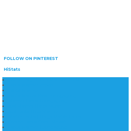
FOLLOW ON PINTEREST
HiStats
Daftar Harga Lantai Marmer Per Meter
Lantai Marmer Import
Lantai Marmer
Lantai Mamer Kawi Tulungagung
Marmer Lantai Tulungagung
Jual Marmer Harga Murah
Jual Lantai Batu Marmer
Marble Lantai | Harga Marble Lantai
Contoh Lantai Granit Mewah
Lantai Marmer Tulungagung