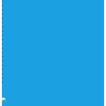
Lantai Granit Slab
Lantai Motif Marmer
Lantai Motif Mewah
Lantai Motif Marmer Tulungagung
Motif Lantai Marmer
Jenis Marmer Tulungagung
Meja Marmer Tulungagung
Asbak Marmer Modifikasi
Wastafel Marmer
Desain Wastafel Marmer
Kerajinan Marmer Tulungagung
Grosir Wastafel Batu Marmer
Wastafel Marmer Model Daun
Jual Wastafel Marmer
Wastafel Fosil Marmer Tulungagung
Prasasti Granit
Jasa Pembuatan Prasasti Peresmian Granit
Prasasti Peresmian Bahan Batu Granit
Prasasti Peresmian Marmer
Prasasti Bahan Marmer
TENTANG KAMI